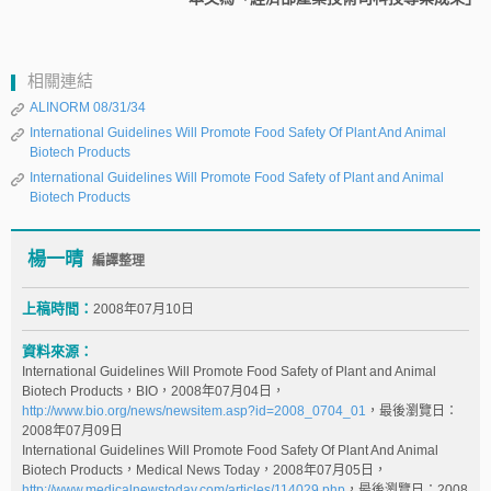
相關連結
ALINORM 08/31/34
International Guidelines Will Promote Food Safety Of Plant And Animal
Biotech Products
International Guidelines Will Promote Food Safety of Plant and Animal
Biotech Products
楊一晴
編譯整理
上稿時間：
2008年07月10日
資料來源：
International Guidelines Will Promote Food Safety of Plant and Animal
Biotech Products，BIO，2008年07月04日，
http://www.bio.org/news/newsitem.asp?id=2008_0704_01
，最後瀏覽日：
2008年07月09日
International Guidelines Will Promote Food Safety Of Plant And Animal
Biotech Products，Medical News Today，2008年07月05日，
http://www.medicalnewstoday.com/articles/114029.php
，最後瀏覽日：2008