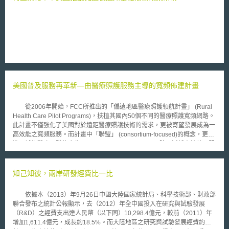
美國普及服務再革新—由醫療照護服務主導的寬頻佈建計畫
從2006年開始，FCC所推出的「偏遠地區醫療照護領航計畫」 (Rural
Health Care Pilot Programs)，扶植其國內50個不同的醫療照護寬頻網路。
此計畫不僅強化了美國對於遠距醫療照護技術的需求，更被寄望發展成為一
高效能之寬頻服務。而計畫中「聯盟」 (consortium-focused)的概念，更促
進了城鄉醫療團隊的合作(rural-urban collaboration)。除了減低申請普及服
務補助時所需花費之行政成本外，更提升了醫療業者購買所需頻寬時的議價
地位。 不過美國政府並不以此為滿足，為進一步改善整體計畫的實施
效益， FCC於2012年12月再次針對醫療照護普及服務進行新階段的革新，
知己知彼，兩岸研發經費比一比
並提出「醫療照護網路基金」 (Healthcare Connect Fund)，以取代原有之
領航計畫(Pilot Program)。「醫療照護網路基金」規劃的目的，在於提供計
依據本（2013）年9月26日中國大陸國家統計局、科學技術部、財政部
畫參與者更多的彈性，以規劃其本身的網路。業者可透過購買所需之寬頻服
聯合發布之統計公報顯示，去（2012）年全中國投入在研究與試驗發展
務、自行佈建寬頻基礎建設或混合上述兩種方式，取得所需之頻寬。不過
（R&D）之經費支出達人民幣（以下同）10,298.4億元，較前（2011）年
FCC亦訂定資格限制以及審查機制。目前僅有具備一定經濟規模的醫療聯
增加1,611.4億元，成長約18.5%。而大陸地區之研究與試驗發展經費約佔
盟，可自行佈建寬頻基礎建設，獨立醫療業者並不具佈建之資格。另外，