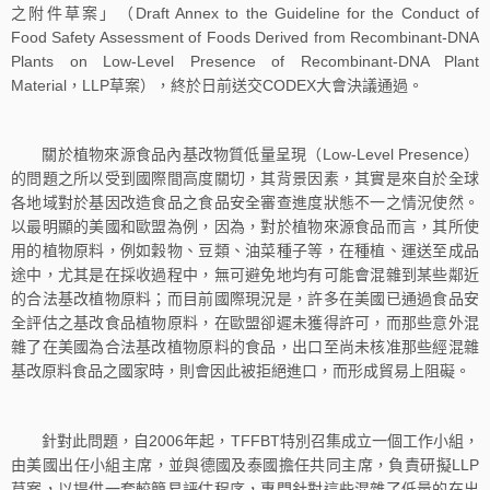
之附件草案」（Draft Annex to the Guideline for the Conduct of
Food Safety Assessment of Foods Derived from Recombinant-DNA
Plants on Low-Level Presence of Recombinant-DNA Plant
Material，LLP草案），終於日前送交CODEX大會決議通過。
關於植物來源食品內基改物質低量呈現（Low-Level Presence）
的問題之所以受到國際間高度關切，其背景因素，其實是來自於全球
各地域對於基因改造食品之食品安全審查進度狀態不一之情況使然。
以最明顯的美國和歐盟為例，因為，對於植物來源食品而言，其所使
用的植物原料，例如穀物、豆類、油菜種子等，在種植、運送至成品
途中，尤其是在採收過程中，無可避免地均有可能會混雜到某些鄰近
的合法基改植物原料；而目前國際現況是，許多在美國已通過食品安
全評估之基改食品植物原料，在歐盟卻遲未獲得許可，而那些意外混
雜了在美國為合法基改植物原料的食品，出口至尚未核准那些經混雜
基改原料食品之國家時，則會因此被拒絕進口，而形成貿易上阻礙。
針對此問題，自2006年起，TFFBT特別召集成立一個工作小組，
由美國出任小組主席，並與德國及泰國擔任共同主席，負責研擬LLP
草案，以提供一套較簡易評估程序，專門針對這些混雜了低量的在出