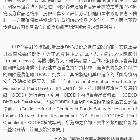
口國家已經合法、但在進口國家尚未通過食品安全檢驗之重組DNA植
物成分食品之情形，提俱一套安全評估方法供進口國家政府參考，藉
此，一方面確保這些摻雜低量重組DNA食品之安全性，另方面也不致
令進口者因其產品含有低度摻雜而銷耗掉太過的貿易利益。
LLP草案對於摻雜低量重組DNA成份之進口國家而言，其較重要
具實質意義的部份，係在於資料庫之建立、共享資訊之快速使用
（rapid access）等機制的導入。研議期間，工作小組即表示會與相
關國際組織聯繫，搭配建立適當之資訊資料庫。而負責籌設該資料庫
的國際糧農組織（FAO）則表示，其除將運用其已建立的「國際食品
安全及動植物健康入口網」（International Portal on Food Safety,
Animal and Plant Health，IPFSAPH）外，並計劃與經濟合作發展組
織（OECD）進行合作，引用「OECD生物追蹤產品資料庫」（OECD
BioTrack Database）內依CODEX「重組DNA植物來源食品安全評估
準則」（Guideline for the Conduct of Foods Safety Assessment of
Foods Derived from Recombinant-DNA Plants (CODEX Plant
Guideline)，CODEX植物準則）所蒐羅之資訊，彙集各類相關資訊為
一整合網站，並開放給公眾使用。
本文為「經濟部產業技術司科技專案成果」