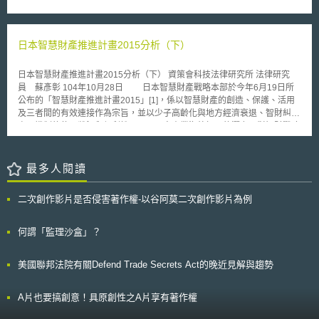
其國內生產總值（GDP）之1.98%，較2011年的1.84%提高0.14個百分
FCC亦要求醫療業者須提出詳細證明，以供主管機關審查。審查文件中需證
點。惟同期（2012年，即民國101年）我國研發經費總計為新台幣4,312.96
實所得頻寬資源，是透過公正的招標機制後，所採行最具成本效益之決定。
億元，佔臺灣地區GDP比率為3.07%，較中國大陸1.98%之比率略高。
普及服務的延伸就如同規劃渠道，將水源引向一片匱乏與困境的孤島。
另據大陸統計公報顯示，在中國大陸10,298.4億元之研發經費內，用於
日本智慧財產推進計畫2015分析（下）
美國在面對偏遠地區醫療資源的匱乏，以及該地醫療業者的困境時，運用寬
「基礎研究」之支出為498.8億元，比2011年增長21.1%；在「應用研究」
頻網路來傳遞病患所需的服務，也透過城鄉醫療業者的結盟，讓城市醫療團
之經費則為1,162億元，增長13%；至於「試驗發展」經費支出則為最大
隊所發展的技術，得以與偏遠地區藉提供服務後所得的實證資料，透過網路
日本智慧財產推進計畫2015分析（下） 資策會科技法律研究所 法律研究
宗，達8,637.6億元，增長19.2%。總體來說，大陸地區之基礎研究、應用
互通流通，甚至允許醫療業者佈建基礎寬頻建設，以提供更完善的服務。普
員 蘇彥彰 104年10月28日 日本智慧財產戰略本部於今年6月19日所
研究和試驗發展3項，佔其研發經費總支出之比率分別為4.8%、11.3%和
及服務的概念，不應該偏離電信基礎建設的佈建，但更上一層樓的是以滿足
公布的「智慧財產推進計畫2015」[1]，係以智慧財產的創造、保護、活用
83.9%；而臺灣地區則是以基礎研究、應用研究及技術發展等3類為區分，
人民基礎生存權利之必須所主導的概念。
及三者間的有效連接作為宗旨，並以少子高齡化與地方經濟衰退、智財糾紛
在2011年時分別為9.7%、23.7%及66.6%，說明臺灣地區在基礎與應用研
處理機制的使用狀況和便利性、以及內容產業海外拓展的潛力及對智財戰略
究2部份佔研發經費總支出之比率較中國大陸為高。 然而相關研發經費
之重要性為背景，提出三項核心議題並分別剖析其現狀課題及主管部會應努
投入至後續產出專利、運用，能否有效結合，或因而強化國家競爭力、減少
力之方向，本文以下針對第三項議題「推動內容產業及週邊產業整體性的海
需用單位間之落差，已是兩岸或其他國家所關切的焦點。因此，為利知己知
外拓展」介紹如下： 三、推動內容產業及週邊產業整體性的海外拓展
最多人閱讀
彼，除了瞭解競爭國家之資源投入情形外，其研發成果相關運用情形等，亦
（一）現狀與課題 動畫、漫畫、電影、音樂、遊戲、電視節目等內容
實值得我們後續觀察、研究。
產業的海外發展，不僅可以增加內容產業本身的海外銷售數字，同時可以藉
二次創作影片是否侵害著作權-以谷阿莫二次創作影片為例
由吸引更多日本內容產業迷群（ファン），活用內容產業所形塑之整體風格
及日本國家形象，透過拓展其他各類業種的海外市場並提升訪日觀光客的數
量等，期待內容產業帶動經濟及文化間的相乘效果。然而今年度推進計畫中
何謂「監理沙盒」？
亦指出，目前日本的內容產品海外銷售市場規模並未十分穩固，即使是與日
本文化、經濟關係較深厚的亞洲諸國，除了動漫畫等部分領域外，市場調查
美國聯邦法院有關Defend Trade Secrets Act的晚近見解與趨勢
的結果都落於歐美、韓國之後。 遊戲產業方面，雖然和其他日本內容
產業相比有較大的海外市場規模，但以全球高達數兆日幣的遊戲市場而言，
仍然持續面臨中國、美國等之激烈競爭，市場地位尚未見穩固；從另一個角
A片也要搞創意！具原創性之A片享有著作權
度觀察，日本國內內容產業規模雖然近年來未見成長，仍具備每年12兆日幣
的水準[2]，相比之下目前日本內容產業的海外收入及輸出額均屬微小，應可