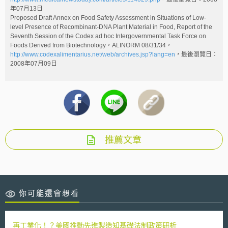
年07月13日
Proposed Draft Annex on Food Safety Assessment in Situations of Low-
level Presence of Recombinant-DNA Plant Material in Food, Report of the
Seventh Session of the Codex ad hoc Intergovernmental Task Force on
Foods Derived from Biotechnology，ALINORM 08/31/34，
http://www.codexalimentarius.net/web/archives.jsp?lang=en
，最後瀏覽日：
2008年07月09日
推薦文章
你可能還會想看
再工業化！？美國推動先進製造知基礎法制政策研析