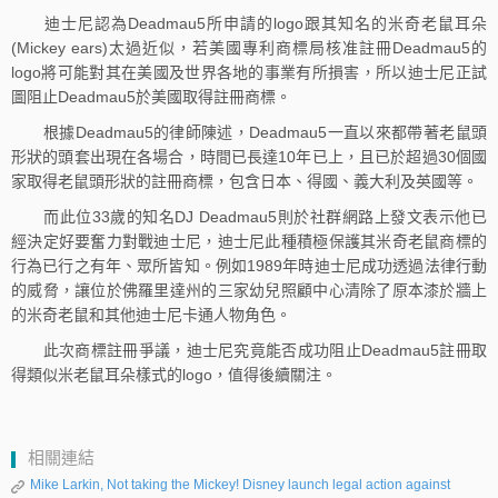
迪士尼認為Deadmau5所申請的logo跟其知名的米奇老鼠耳朵
(Mickey ears)太過近似，若美國專利商標局核准註冊Deadmau5的
logo將可能對其在美國及世界各地的事業有所損害，所以迪士尼正試
圖阻止Deadmau5於美國取得註冊商標。
根據Deadmau5的律師陳述，Deadmau5一直以來都帶著老鼠頭
形狀的頭套出現在各場合，時間已長達10年已上，且已於超過30個國
家取得老鼠頭形狀的註冊商標，包含日本、得國、義大利及英國等。
而此位33歲的知名DJ Deadmau5則於社群網路上發文表示他已
經決定好要奮力對戰迪士尼，迪士尼此種積極保護其米奇老鼠商標的
行為已行之有年、眾所皆知。例如1989年時迪士尼成功透過法律行動
的威脅，讓位於佛羅里達州的三家幼兒照顧中心清除了原本漆於牆上
的米奇老鼠和其他迪士尼卡通人物角色。
此次商標註冊爭議，迪士尼究竟能否成功阻止Deadmau5註冊取
得類似米老鼠耳朵樣式的logo，值得後續關注。
相關連結
Mike Larkin, Not taking the Mickey! Disney launch legal action against