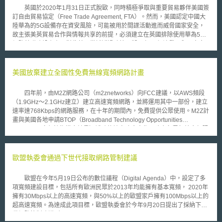
之情況下，可利用仲裁系統。在現今資訊技術快速成長的時代，面對人工智
英國於2020年1月31日正式脫歐，同時積極爭取與重要貿易夥伴美國簽
慧的浪潮，日本亦陸續推出相關人工智慧研發等方針及規範，對於爾後之發
訂自由貿易協定（Free Trade Agreement, FTA）。然而，美國認定中國大
展值得參酌借鏡。
陸華為的5G設備存在資安風險，可能被用於間諜活動進而威脅國家安全，
故主張美英貿易合作與情報共享的前提，必須建立在英國排除使用華為5G
網路基礎建設之上，對此英國嘗試透過政策研擬，在5G經濟發展與國家安
全間求取平衡。英國國家網路安全中心（National Cyber Security Centre,
NCSC）於2020年1月28日，即針對使用「高風險供應商（High risk
vendors簡稱HRV）」之電信網路，提出風險管理建議，說明如何因應HRV
美國放棄建立全國性免費無線寬頻網路計畫
帶來的網路安全風險及挑戰（須注意高風險供應商HRV不一定是關鍵供應商
Critical Vendor，必須透過關鍵與否及風險高低兩個變動因素加以細部區
四年前，由M2Z網路公司（m2znetworks）向FCC建議，以AWS頻段
分）。目前英國5G及光纖到戶（Fiber To The Home, FTTH）計畫推動處於
（1.9GHz～2.1GHz建立）建立高速寬頻網路，並將運用其中一部份，建立
關鍵階段，NCSC向電信營運商提出有關使用HRV設備的非拘束性技術建
速率達768Kbps的網路服務，在十年的期間內，免費提供公眾使用。M2Z計
議，將有助於保護營運商免於外部攻擊，並降低英國電信網路的國家安全風
畫與美國各地申請BTOP（Broadband Technology Opportunities
險。 NCSC在報告中，針對何謂高風險供應商，及如何管理這些供應商
Program，寬頻技術機會計畫）補助的地方政府合作，建立免費無線寬頻服
帶來的特定安全風險，提出詳盡判斷標準包括：供應商在英國及其他地區網
務。後續營運的支出將以廣告、與合作伙伴的收益及自有資金支應，並將支
路中的戰略地位及規模、對網路安全控管品質及透明度、過去商業行為及慣
付收益的5%給美國財政部。 在經歷諸多考量後，2010年9月，FCC認
例、向英國營運商供應技術的穩定性及彈性等。另外供應商有無接受外國政
為這並非一個好的政策措施，並向M2Z公司表示，將不支持這項計畫，而將
歐盟執委會通過下世代接取網路管制建議
府補貼及營業地點是考量重點：包括該廠商所屬國家政府機構對其施加影響
繼續透過全國寬頻計畫以及普及服務基金的運作，促使寬頻網路普及化。
之程度、是否具備攻擊英國網路能力、業務營運的重要組成部分是否受到本
當M2Z提出這項計畫時，引起非常多的爭論，因其計畫初期提出將建立
國法律監管，進而與英國法律相抵觸甚至進行外部指導等。 又為減少
歐盟在今年5月19日公布的數位議程（Digital Agenda）中，設定了多
過濾色情內容的機制，使其成為家庭友善的服務。之後，包括頻譜使用的干
由HRV引起的網路安全風險，NCSC對於HRV控管提出具體建議。包括應
項寬頻建設目標，包括所有歐洲民眾於2013年均能擁有基本寬頻， 2020年
擾以及768Kbps的免費網路是否符合需求，也引起其他網路服務商的反
限制在5G或FTTP網路核心功能中使用HRV產品及服務，並將高風險廠商供
擁有30Mbps以上的高速寬頻，與50%以上的歐盟家戶擁有100Mbps以上的
對，。而FCC所公布之國家寬頻計畫，其基礎目標是4Mbps之寬頻接取，因
應上限設定為35％，有效進行網路安全風險管理，平衡安全性風險和市場供
超高速寬頻。為達成此項目標，歐盟執委會於今年9月20日提出了採納下世
此M2Z的計畫顯然已經不合乎FCC的整體規劃。 消息公開之後，許多
應多樣化彈性需求。另外，其他具備敏感性的網路營運模式，例如大量個資
代網路管制建議（Commission Recommendation on regulated access to
無線產業紛紛認同FCC的看法，如反對本項計畫最力的CITA無線協會即發
蒐集、語音系統、記錄備份系統、寬頻遠端接入系統（BNG / BRAS）等，