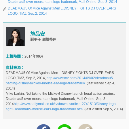
Deadmau5 over mouse ears logo trademark, Mail Online, Sep.3, 2014
DEADMAU5 Of Mice Against Men ...DISNEY FIGHTS DJ OVER EARS
LOGO, TMZ, Sep.2, 2014
施品安
副主任 編譯整理
上稿時間：
2014年09月
資料來源：
DEADMAU5 Of Mice Against Men ...DISNEY FIGHTS DJ OVER EARS
LOGO, TMZ, Sep.2, 2014,
http://www.tmz.com/2014/09/02/deadmau5-
battling-disney-mickey-mouse-ear-logo-trademark/
(last visited Sep.4,
2014)
Mike Larkin, Not taking the Mickey! Disney launch legal action against
Deadmau5 over mouse ears logo trademark, Mail Online, Sep.3,
2014
http://www.dailymail.co.uk/tvshowbiz/article-2741513/Disney-legal-
fight-Deadmau5-mouse-ears-logo-trademark.html
(last visited Sep.5, 2014)