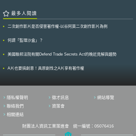
Next Generation Access Networks（NGA））、提出未來五年的無線電頻
表聲明表示，FCC放棄這項構想是正確的決定，因為M2Z的計畫將不能充分
必須根據具體情況，對HRV進行限制；且不得在與政府營運或重要國家基礎
譜政策計畫，與鼓勵公、私部門進行寬頻網路投資等三項主要推動措施。
發揮AWS頻段的價值，同時提供的服務速度也太緩慢不符合公眾利益。
設施，及任何與安全系統直接相關的敏感網路中使用HRV設備。目前，中國
在NGA管制建議正式公布前，執委會曾於2008年與2009年兩度就建議
最多人閱讀
FCC應回歸國家寬頻計畫，合理的規劃整體頻譜資源，釋出更多頻譜提供無
大陸華為是英國NCSC唯一認定的HRV廠商，華為被禁止參與英國5G網路
草案進行公開資詢。執委會認為，此一建議除了可提升管制明確性，避免管
線寬頻市場新的機會。
建設的核心部分且受有市占率35%的供應限制；華為亦需遵守NCSC要求，
制假期（regulatory holidays）外，並在鼓勵投資與維護競爭間取得適當平
二次創作影片是否侵害著作權-以谷阿莫二次創作影片為例
訂定風險緩解策略，確保產品及服務不致威脅英國網路即國家安全。
衡，其重要管制原則如下： 1. 管制者對於獨占業者之光纖網路接取進
行成本訂價管制時，應藉由風險溢價（risk premium）充分反應投資風險，
使投資者能獲取具吸引力之利潤。 2. 管制者應採取適當的接取管制措
何謂「監理沙盒」？
施，促使新進業者進入市場，使其可依投資階梯（ladder of investment）逐
步建置其自有網路，促進基礎設施競爭。 3. 管制者所採取之事前管制
美國聯邦法院有關Defend Trade Secrets Act的晚近見解與趨勢
措施，應反映個別市場與城鄉區域之市場競爭差異。 4. 管制建議強烈
支持NGA網路的共同投資，並對長期或大量的光纖迴路接取合約，允許在一
定條件下給予價格折扣。
A片也要搞創意！具原創性之A片享有著作權
隱私權聲明
徵才訊息
網站導覽
聯絡我們
資策會
相關連結
財團法人資訊工業策進會 統一編號：05076416