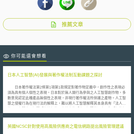
推薦文章
你可能還會想看
日本人工智慧(AI)發展與著作權法制互動課題之探討
日本著作權法第2條第1項第1款規定對著作物定義中，創作性之表現必
須為具有個人個性之表現，日本對於無人類行為參與之人工智慧創作物，多
數意見認定此種產品無個性之表現，非現行著作權法所保護之產物。人工智
慧之侵權行為在現行法的解釋上，難以將人工智慧解釋其本身具有「法人
格」，有關人工智慧「締結契約」之效力為「人工智慧利用人」與「契約相
對人」間發生契約之法律效果。日本政府及學者對人工智慧之探討，一般會
以人工智慧學習用資料、建立資料庫人工智慧程式、人工智慧訓練/學習完
成模型、人工智慧產品四個區塊加以探討。日本政策上放寬著作權之限制，
英國NCSC針對使用高風險供應商之電信網路提出風險管理建議
使得著作物利用者可以更加靈活運用。為促進著作之流通，在未知著作權人