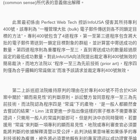
(common sense)所代表的意義做出解釋。
此案最初係由 Perfect Web Tech 控訴InfoUSA 侵害其所持專利
400號，該專利為 “一種管理大批 (bulk) 電子郵件傳送到各不同鎖定目
標的方法”。專利400號包含了4道程序，第一至第三道程序包含將大
批的電子郵件寄送到一鎖定目標對象的群組，並計算當中寄送成功的
數量。第四道程序則為重覆程序一至三，直到寄送成功的數量超過原
設定的最低成功數量。對此InfoUSA向法院提出裁定專利400號無效的
簡易裁決，而地方法院以 “程序一至三為先前技術 (prior art)，程序四
則僅為合乎邏輯的常識做法”而准予該請求並裁定專利400號無效。
第二上訴巡迴法院維持原判的理由在於專利400號不符合於KSR
案中關於 “顯而易見性”的判斷原則。訴訟雙方皆同意程序一至三為先
前技術，而法院認為程序四是 “常識”下的產物， “是一般人都顯然會
去嘗試的結果”。Linn 法官更進一步指出像這樣的案子根本不需要專家
證詞，只需用一般人的常識判斷即可。但是判決中亦同時聲明，若要
援用 “常識”來判斷一項專利的顯而易見性，地院或專利審查官必須要
能將判斷的依據解釋清楚以受公評。此判決結果意味著如果係爭的專
利技術較為複雜，被告將必須要依賴有利的專家證詞以成功證實爭論