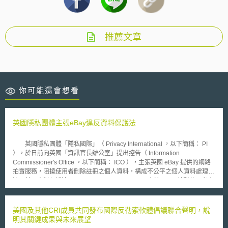
推薦文章
你可能還會想看
英國隱私團體主張eBay違反資料保護法
英國隱私團體「隱私國際」（ Privacy International ，以下簡稱： PI
），於日前向英國「資訊官長辦公室」提出控告（ Information
Commissioner's Office ，以下簡稱： ICO ），主張英國 eBay 提供的網路
拍賣服務，阻撓使用者刪除註冊之個人資料，構成不公平之個人資料處理，
違反英國資料保護法 (Data Protection Act) 。 由於 eBay 針對使用者資
料之利用除一般註冊資料維護外，還有一個 VeRO 方案，參與此方案的使用
者，其使用者 ID 、姓名、地址、電話號碼、電子郵件信箱以及公司名稱等
基本資料將會在 eBay 自行判斷有必要用於調查詐欺、智慧財產權侵害或是
美國及其他CRI成員共同發布國際反勒索軟體倡議聯合聲明，說
其他非法活動時被公開，因此， PI 於聲明中主張，「刪除個人資料」功能
明其關鍵成果與未來展望
與該網站之使用者之利益關聯甚鉅。 而「刪除帳號」項目已為多數網