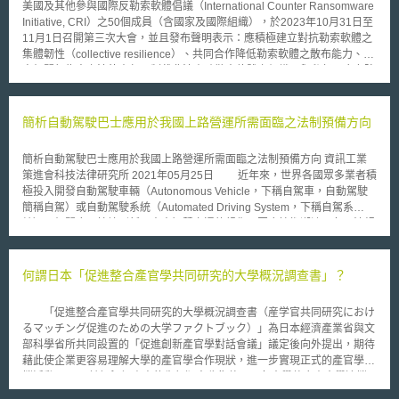
美國及其他參與國際反勒索軟體倡議（International Counter Ransomware
際網路服務所預設的帳號管理功能之一，經由 PI 人員實際使用 eBay 網
Initiative, CRI）之50個成員（含國家及國際組織），於2023年10月31日至
站，窮盡各種搜尋方法，方於「帳戶資訊與付款」 (account information &
11月1日召開第三次大會，並且發布聲明表示：應積極建立對抗勒索軟體之
billing) 項目找到關閉帳戶的選項， PI 指出，一般合理的使用者無法花費大
集體韌性（collective resilience）、共同合作降低勒索軟體之散布能力、追
量時間與方法搜尋網站各項功能， eBay 此一行為明顯是為了該公司之利益
究相關行為人之法律責任、制裁非法資助勒索軟體之組織、與私部門合力防
特意將該功能加以隱藏，以杜絕多數使用者對該項功能的利用，故向 ICO
止勒索軟體攻擊。 CRI於2023年之關鍵成果主要可分以下三個面向： 一、
提出控告。 PI 並指出，未來將對歐洲、美洲及亞洲各主要網站進行類似的
加強資安管理能力 對CRI新成員提供指導及戰術培訓，例如由以色列督導約
調查。
旦，以確保新成員之資通安全。此外，亦發起利用人工智慧打擊勒索軟體之
簡析自動駕駛巴士應用於我國上路營運所需面臨之法制預備方向
計畫。 二、促進資訊共享 設立可即時更新之資訊共享平台，使CRI成員得
以迅速分享資安威脅指標。如立陶宛之惡意軟體資訊共享計畫（Malware
簡析自動駕駛巴士應用於我國上路營運所需面臨之法制預備方向 資訊工業
Information Sharing Project, MISP）、以色列及阿拉伯聯合大公國之水晶
策進會科技法律研究所 2021年05月25日 近年來，世界各國眾多業者積
球平台（Crystal Ball platforms）。 三、反制勒索軟體使用人 CRI發布前所
極投入開發自動駕駛車輛（Autonomous Vehicle，下稱自駕車，自動駕駛
未有之共同政策聲明，闡明成員不應支付贖金，且創設成員間共享之加密貨
簡稱自駕）或自動駕駛系統（Automated Driving System，下稱自駕系
幣錢包黑名單（blacklist of wallets），以便揭露勒索軟體使用人之非法帳
統），相關應用情境刷新了未來智慧交通的想像。因應技術潮流，各國法規
戶，並公開與犯罪組織之金流紀錄。另，CRI於2024年起將持續致力發展前
亦陸續針對自駕車應用所涉事物與環境進行系統性的規範與制度整備，以利
述聲明提及之目標，並優先向潛在成員進行宣導，透過提供量身訂做之資安
其情境測試與未來實際應用。 除了前揭世界自駕車應用與法制趨勢潮
應變能力培訓，滿足潛在成員之需求。
流，為使我國自駕車相關應用得以順利發展，交通部早在2017年已先行修
何謂日本「促進整合產官學共同研究的大學概況調查書」？
正道路交通安全規則（下稱道交規則）第20條，並同時新增附件21「自動
駕駛車輛申請道路測試作業規定」，以利自駕車應用得進行道路測試；此
「促進整合產官學共同研究的大學概況調查書（産学官共同研究におけ
外，為使自駕技術應用可進一步測試營運情境，故我國後於2018年12月19
るマッチング促進のための大学ファクトブック）」為日本經濟產業省與文
日公布無人載具科技創新實驗條例（下稱無人載具條例），而行政院於隔年
部科學省所共同設置的「促進創新產官學對話會議」議定後向外提出，期待
（即2019年）6月1日核定施行該條例及其4項授權辦法，以利相關產業技術
藉此使企業更容易理解大學的產官學合作現狀，進一步實現正式的產官學連
與創新服務發展[1]，正式開啟了無人載具科技創新實驗沙盒（下稱無人載具
攜活動。 該概況調查書的先行版中收集整理了各大學整合產官學連攜
沙盒），雖然前開條例之適用範圍不限於自駕車，尚包含航空器、船舶等載
的實績等資訊，2018年發布的正式版則統整日本327所大學的情報，擴充並