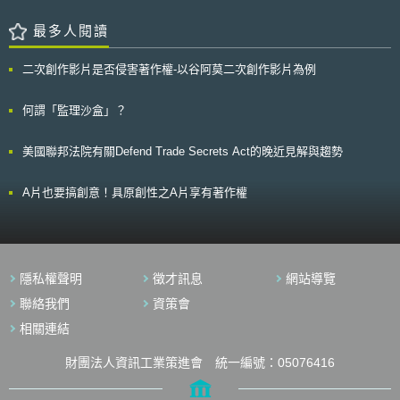
具[2]，但其中自駕車之相關應用應屬焦點，其中又以自駕巴士應用為我國無
更新了該概況調查書的內容，包含：1.產學連攜相關的聯絡窗口資訊等；2.
人載具沙盒之多數[3]，故本文即聚焦就自駕巴士應用上路營運所涉之相關法
產官學連攜活動的配套方針與往後期待重點化的事項；3.產學連攜之本部機
最多人閱讀
制進行討論並探究調適方向。 壹、事件摘要 我國無人載具沙盒較多為
能的相關情報；4.面向正式共同研究的配套措施，如平均交涉期間、跨領域
自駕巴士應用實例，為促使該等應用在沙盒試煉後得順利上路營運載客，以
型共同研究；5.各大學之專精領域及其實例；6.資金、資產及智慧財產相關
避免銜接實際提供服務落空，宜及早檢視我國法制有無調適必要。 緣
二次創作影片是否侵害著作權-以谷阿莫二次創作影片為例
連的持有使用狀況；7.大學發起的創投事業數及其支援體制；8.混合僱用制
自駕巴士似可理解為裝設自駕系統之大客車，則若欲使自駕巴士得於我國道
度的狀況。
路上進行正式載客服務（非沙盒之實驗），通盤地檢視我國公路法、運輸業
何謂「監理沙盒」？
管理規則（下稱運管規則）、道路交通管理處罰條例（下稱道交條例）、道
交規則等相關規範則有其必要性；自駕巴士之應用亦可能因為自駕技術特
徵，藉由系統設置之虛擬軌道，或於環境相對單純之情境下進行載運，而有
美國聯邦法院有關Defend Trade Secrets Act的晚近見解與趨勢
類同大眾捷運法（下稱大捷法）所稱大眾捷運系統之特性，因此自駕巴士因
應實際情境所需之法制，宜分別加以研析。 貳、重點說明 一、自駕巴士之
A片也要搞創意！具原創性之A片享有著作權
特性與未來可能調適之相關法制 （一）各類自駕巴士應用之特性 我國
迄今無人載具沙盒之實例，或得透過使用專用道路與否，歸納、分類自駕巴
士未來應用模式，約略為專用道型（類捷運型）、公車型、混用型等三類。
專用道型自駕巴士係指藉特殊的路權設計、實體隔離設施、實際管制措
施或其他可分離他種車輛的方式，使其行駛環境達到獨立（或接近獨立）的
成效，且因其行駛路線固定並存有隔離其他道路載具之方式／措施，故行駛
隱私權聲明
徵才訊息
網站導覽
環境上較為單純而類似現行大眾捷運系統（不論為完全獨立[4] 或非完全獨
聯絡我們
資策會
立[5] ），而與其他巴士應用有別。 公車型自駕巴士顧名思義，或可理
解為裝設自駕系統而與其他載具共同行駛於道路之巴士，即便因應自駕技術
相關連結
特性而設計優先相關配套措施（如道路車輛宜禮讓自駕巴士先行等），其仍
與現行人駕傳統巴士行駛環境同屬複雜情境，似較無差異。 混用型自
財團法人資訊工業策進會 統一編號：05076416
駕巴士則指同時具備專用道型與公車型之特徵者，換言之，其行駛環境部分
為僅行駛於自駕巴士專用道，另一部分則與其他道路載具共同行駛於道路