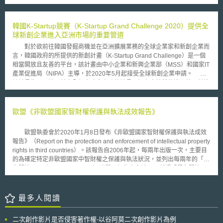
現實的經濟增長，從而促進歐洲繁榮，解決社會挑戰。該報告提出11項建
議：(1)將歐盟及成員國的預算優先考慮投入研發創新，將下一個歐盟研發
創新計畫的預算提高一倍；(2)建立可創造未來市場的歐盟創新政策；(3)投
韓國K-Startup競賽（K-Startup Grand Challenge 2020）提供全
入未來教育培訓，投資創新人才；(4)編制能夠發揮更大影響力的歐盟研發
球新創企業進入亞洲市場的重要管道
創新計畫，堅持目標、完善評估系統以增加計畫靈活度；(5)採取任務導
對於欲前往韓國發掘商機並在亞洲擴展業務的全球企業家和新創企業而
向、焦點式措施應對全球挑戰；(6)使歐盟資金分配更加合理，實現與歐盟
言，韓國政府的所提供的新創計畫（K-Startup Grand Challenge）是一個
結構性基金的協同效應；(7)進一步簡化計畫管理模式，更注重效果而不是
相當開放且友善的平台，該計畫由中小企業和新興企業部（MSS）和國家IT
過程；(8)激勵公眾參與創新；(9)更好地促進歐盟及成員國的研發創新投資
產業促進局（NIPA）主導，於2020年5月起接受全球新創企業申請。
合作；(10)使國際合作成為歐盟研發創新的特徵，通過共同資助等方式，開
該計畫為亞洲地區首次全額由政府資助的計畫，旨在支持希望進入韓國並進
放歐盟研發創新計畫；(11)將歐盟研發創新品牌化，擴大研究創新成果及作
一步開拓國際市場的外國新創企業，其申請基本條件如下： 7年內成立的全
用。
球新創公司。 必須有明確的長期發展方向，並以在韓國定居為目標。 具有
雛形的產品或服務，且處於初始階段的新創公司。 通過申請的企業將
歐盟《非歐盟國家智財權保護與執法成效報告》
有為期3個月的資助計劃，並可選定的團隊成員至韓國進行交流，向該產業
專家學習，更提供財務支持以及進入市場發展等多元化的機會，重要的是，
歐盟執委會於2020年1月8日發布《非歐盟國家智財權保護與執法成效
透過交流學習可促進新創企業，有機會與韓國大型企業集團接觸，獲取與該
報告》（Report on the protection and enforcement of intellectual property
大型企業合作的可能。 韓國為使其成為亞洲新創產業中心，積極資
rights in third countries）。該報告自2006年起，每兩年出版一次，主要目
助、指導許多的新創企業，且陸續成立相關競賽與計畫，提供新創公司發展
的為確定特定非歐盟國家中智財權之保護與執法狀況，並列出每兩年的「優
的平台，例如，國土交通省舉辦”智能挑戰賽”，鼓勵企業採用創新技術解決
先關注國」（priority countries）清單。報告中亦說明，所謂「優先關注
該城市的需求與提高生活便利性（如：智能人行道、自駕車…等）；以及韓
國」是對歐盟智財利益造成最大侵害的國家，而非指全球中智財保護狀況最
國創業發展研究所（KISED）透過資助與教育為新創者提供更多的發展機
有問題的國家。 本次報告臚列的國家中，中國為最需關注的第一級國
會。
家；第二級為印度、印尼、俄羅斯等；第三級則是阿根廷、巴西、馬來西
最多人閱讀
亞、泰國、沙烏地阿拉伯等國。報告提到中國是歐盟境內仿冒品與盜版貨物
的主要來源。在歐盟海關扣押的仿冒品與盜版貨物中，有百分之八十以上來
二次創作影片是否侵害著作權-以谷阿莫二次創作影片為例
自中國和香港。第二類優先國家，其智財保護與執法存在系統性問題，且問