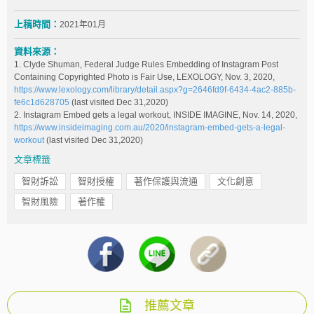
上稿時間：
2021年01月
資料來源：
1. Clyde Shuman, Federal Judge Rules Embedding of Instagram Post
Containing Copyrighted Photo is Fair Use, LEXOLOGY, Nov. 3, 2020,
https://www.lexology.com/library/detail.aspx?g=2646fd9f-6434-4ac2-885b-
fe6c1d628705
(last visited Dec 31,2020)
2. Instagram Embed gets a legal workout, INSIDE IMAGINE, Nov. 14, 2020,
https://www.insideimaging.com.au/2020/instagram-embed-gets-a-legal-
workout
(last visited Dec 31,2020)
文章標籤
智財訴訟
智財授權
著作保護與流通
文化創意
智財風險
著作權
推薦文章