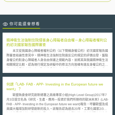
你可能還會想看
精神衛生法強制住院侵害身心障礙者自由權－身心障礙者權利公
約初次國家報告國際審查
本文從我國身心障礙者權利公約（以下簡稱身權公約）初次國家報告國
際審查結論性意見中，精神衛生法強制住院違反公約規定的評價出發，盤點
身權公約對身心障礙者人身自由保護之規範內容，並將其與我國精神衛生法
相關規定比較，認為現行規定及研擬中的修法方向皆確有違反身權公約之
嫌。本文最後建議，在國際人權公約逐步完成內國法化程序的背景下，我國
科學與科技相關法制例修法時，應注重相關人權公約的規範。
何謂「LAB- FAB - APP- Investing in the European future we
want」？
歐盟執委會研究創新總署之高級專家小組(High Level Group)2017年7
月3日提交名為《研究、生產、應用—投資於我們所期待的歐洲未來》(LAB-
FAB - APP- Investing in the European future we want)報告，呼籲歐盟及成
員國大幅增加對研發創新的投入。該報告認為過去20年，工業化國家2/3的
經濟增長歸功於研發創新。歐洲必須妥善利用大量知識，將創新潛力轉化為