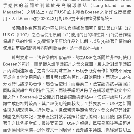
手退休的新聞並刊載於長島網球雜誌（Long Island Tennis
Magazine）之網站上，然而USP並未獲得Boesen之允許或授權使
用，因此Boesen於2020年3月對USP提出著作權侵權訴訟。
美國紐約東區聯邦地區法院法官根據美國著作權法第107條（17
U.S.C. § 107）之合理使用原則：(1)使用的目的和性質、(2)受著作權
保護作品的性質、(3)實質使用原始作品的比例、以及(4)該著作權物的
使用對市場的影響等四項判斷要素，逐一檢視本爭議。
針對要素一，法官參酌相似前案，認為USP之新聞並非單純使用
Boesen的照片，而是嵌入該爭議照片之發文截圖，且未針對該爭議照
片內容描述該選手之青少年網球生涯，已賦予既有著作新的或不同元
素或有其他使用目的，而非替代既有著作之原始用途，而認定USP充
分地轉化該攝影著作、屬合理使用；而要素二，法官認為該爭議照片
同時具資訊性與創造性元素，而該爭議照片除了在網球選手發文中公
開之外，Boesen亦已公開於其社群媒體與網站中，使該爭議照片之資
訊性成份相對較高、其合理使用範圍較大；至於要素三，USP之新聞
係嵌入網球選手之退休發文，且保留選手頭像簡介、發文內容等社群
媒體之所有標記，並未直接對該爭議照片進行編輯，因此使用該攝影
著作之比例相對低；最後要素四，USP之報導非單獨呈現該爭議照片
而係連同網球選手退休發文一同展現，此外該爭議照片係經過裁切且