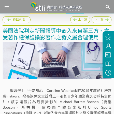
返回列表
上一篇
下一篇
美國法院判定新聞報導中嵌入來自第三方、含
受著作權保護攝影著作之發文屬合理使用
網球選手「丹麥甜心」Caroline Wozniacki在2019年底於社群媒
體Instagram發布退休文章並附上一張其青少年職業賽之發球特寫照
片，該爭議照片為丹麥攝影師 Michael Barrett Boesen（後稱
Boesen）所拍攝，爾後聯合體育出版社United Sports
Publications（後稱USP）以嵌入含有該爭議照片之發文截圖報導該選