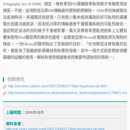
Telegraphy Act of 1949
）規定，唯有拿到
FM
廣播頻率執照者才有權使用該
頻寬。不過，這項對低功率
FM
傳輸器的管制即將解除。
1949
年的無線電信
法是過時的。英國電訊局發現，只有極少數未經英國政府許可執照的廣播
電台因違法被起訴，因為低功率的傳輸器會干擾廣播系統的可能性極低，
當初制定該法的目的幾乎不會被影響。廣大消費者希望能透過車上立體音
響來使用
iPod
聽音樂的需求也遽增，這都是促使
Ofcom
計畫開放原先限制的
理由。
一份
Ofcom
的聲明指出了其鬆綁的目的：「任何降低法律負擔的目
的，都是為了鼓勵創新廣播技術和應用發展。其中一個方式就是開放收聽
廣播的設備的使用，解除有使用頻譜需求而需要申請執照的限制。」
相關連結
http://uk.news.yahoo.com/16072006/377/itrip-legalised-uk.html
http://news.independent.co.uk/world/science_technology/article1178601.ece
上稿時間：
2006年08月
資料來源：
http://uk.news.yahoo.com/16072006/377/itrip-legalised-uk.html