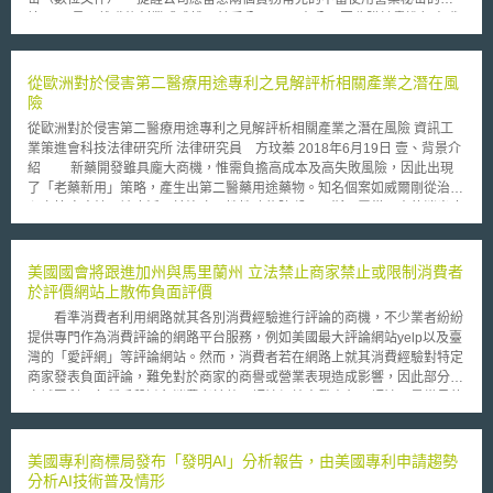
境： 1. 員工離職後創業或跳槽至競爭公司。 2. 在公司因收購計畫進行盡職
調查時，或公司與他方存有供應商、獨立承包商等合作關係期間，公司與他
方共享機密資料，接收資訊方卻於協商破局/合作結束後持續留存並不當使
用機密。 二、為防患未然，建議公司應「打造營業秘密保護文化」 「打造
從歐洲對於侵害第二醫療用途專利之見解評析相關產業之潛在風
營業秘密保護文化」的7項重點如下： 1. 識別機密 公司應識別自身所擁有的
險
營業秘密，區分營業秘密與一般資料。如果公司不清楚自己的營業秘密範
從歐洲對於侵害第二醫療用途專利之見解評析相關產業之潛在風險 資訊工
圍，也會增加員工不知道需要謹慎處理哪些資料的風險。 2. 控管機密文件
業策進會科技法律研究所 法律研究員 方玟蓁 2018年6月19日 壹、背景介
的重製、流通行為 監控機密文件的列印、下載等重製行為，禁止將公司機
紹 新藥開發雖具龐大商機，惟需負擔高成本及高失敗風險，因此出現
密資料傳輸至私人信箱或私人雲端帳戶。 3. 與員工簽訂保密契約，定期提
了「老藥新用」策略，產生出第二醫藥用途藥物。知名個案如威爾剛從治療
醒保密義務，並客製化員工培訓課程 公司除與員工簽訂保密契約外，當員
心血管疾病轉而被廣泛用於治療男性性功能障礙；阿斯匹靈從原本的消炎止
工開始新專案、轉調部門或升遷時，職務內容的變動，也會連帶影響公司需
痛藥至目前被作為預防冠狀動脈硬化之預防藥。由於許多第二醫藥用途藥物
要向員工更新其對保密義務的理解。 公司應自員工入職起，進行定期的保
在市場上獲得顯著的成功效益，驅使了許多藥廠投入第二醫藥用途藥物之研
密培訓與宣導，並針對特定職位客製化相關具體的保密情境，讓員工能夠確
發。 然而，我國與多數國家皆有明訂不予專利事由包含人類或動物之
美國國會將跟進加州與馬里蘭州 立法禁止商家禁止或限制消費者
實了解公司的保密政策，知道自己應採取/不應採取某些行動，以及行動背
治療方法，因此有關醫藥用途之發明專利大多採取瑞士型請求項撰寫型式。
於評價網站上散佈負面評價
後的原因。例如：工程師須了解技術文件的保護方式；銷售團隊需要與客戶
瑞士型請求項係於1984年由瑞士聯邦智慧財產局(Swiss Federal
資料、定價策略相關的保密培訓課程。 4. 離職人員管理 離職面談應明確提
看準消費者利用網路就其各別消費經驗進行評論的商機，不少業者紛紛
Intellectual Property Office)在Bayer案[1]中所提出相對於德國型請求項之見
醒員工具持續性的保密義務，且留下相關紀錄，內容應包含對員工任職期間
提供專門作為消費評論的網路平台服務，例如美國最大評論網站yelp以及臺
解；瑞士型請求項係指一種「物質或組成物X於製備治療疾病Y之藥物的用
所接觸任何營業秘密的討論資訊，並讓員工簽署書面聲明，確認自己具有保
灣的「愛評網」等評論網站。然而，消費者若在網路上就其消費經驗對特定
途」，德國型請求項則為一種「物質或組成物X於治療Y之用途」；惟因德
密義務。 5. 網路控管 遠距登入公司系統須透過VPN。 6. 外部活動管理 公
商家發表負面評論，難免對於商家的商譽或營業表現造成影響，因此部分商
國型請求項在多數歐洲國家仍被認為屬於治療方法，職是，在2007年以
司應留意與外部單位（潛在合作夥伴、供應商或客戶）共用敏感資料時，契
家試圖利用各種手段避免消費者於熱門評論網站中發表負面評論。最常見的
前，瑞士型請求項之撰寫型式廣泛地被歐洲專利審查實務上所採用。我國亦
約須明確約定可共用的資料範圍、可共用資料的人員以及可共用資料的情
手段為商家藉由其與消費者間的契約中加入「禁止負面評論約款」
參照歐洲專利審查實務，於2013年版的專利審查基準中認定瑞士型請求項
境。契約應包含保密契約、標示機密資料、返還機密的流程以及定期稽核以
（Nondisparagement Clause），向發表負面評論的消費者或經營評價網
之申請標的係指一種製備藥物方法，非屬人類或動物之治療方法。例如為避
確保遵守保密義務。 7. 稽核與改善 定期稽核與持續改善有助於強化營業秘
站的業者主張其契約上的權利，但該作法也導致消費者與商家間的法律層出
美國專利商標局發布「發明AI」分析報告，由美國專利申請趨勢
免請求項「一種治療疾病Y的方法，其係使用化合物A」或「化合物A用於治
密保護機制，例如：法務、資訊、研發及銷售等部門跨部門協力合作，並持
不窮。 較為人所知的爭議案例為，一間位於紐約市的酒店因至該酒店
分析AI技術普及情形
療疾病Y的用途」落入法定不予專利範疇，得以瑞士型請求項改寫成「化合