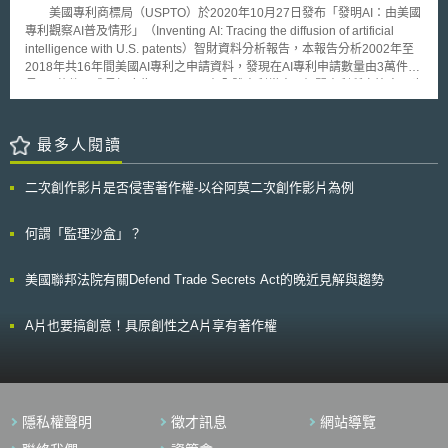
續培訓以打造營業秘密保護文化。 三、面臨營業秘密訴訟，行動策略為關
參加婚宴的顧客於Yelp等評論網站上留下諸多負面評價，該酒店即依據契約
物A用於製備治療疾病Y之藥物的用途」，則非屬於法定不予專利之標的；
美國專利商標局（USPTO）於2020年10月27日發布「發明AI：由美國
鍵 營業秘密案件通常需要立即採取行動，以防止造成無法彌補的損害。由
向使用場地舉辦婚宴的新婚夫妻， 以每一則負面評價500美元為計，收取一
簡言之，為符合專利適格性，我國規範醫療用途發明需使用瑞士型請求項撰
專利觀察AI普及情形」（Inventing AI: Tracing the diffusion of artificial
於在訴訟階段，法院不會僅憑「懷疑」或「模糊描述」就核發禁制令。建議
筆高額的賠償金。另有較特別的案例為，紐約市有一名牙醫師於其與診所病
寫型式。 2007年12月13日，歐洲專利局施行新制歐洲專利公約(EPC
intelligence with U.S. patents）智財資料分析報告，本報告分析2002年至
公司平時應落實以下管理措施，以便能夠在發現風險行為後2~3天內，迅速
患間的契約中明訂授權約款，將任何病患可能於就診後作成的負面評價，以
2000)[2]，明訂第二或後續（second or further）醫藥用途發明可用已知物
2018年共16年間美國AI專利之申請資料，發現在AI專利申請數量由3萬件成
蒐集相應佐證： 1. 證據保全機制應包含：妥善保存電子郵件、系統存取紀
著作權授權的方式授予該名牙醫師，而該名牙醫師復以被授權人的身分，依
質或組合物作為專利申請標的；換言之，第二醫藥用途發明之物質或組合
長至6萬件，成長幅度為100%，而在全體專利當中AI相關專利所占比率，也
錄、裝置使用紀錄等證據。 2. 區分營業秘密的範圍。 3. 持續執行公司所設
據該契約向Yelp等消費評價網站主張刪除網站上針對其所營診所的相關負面
物，得以「限定用途之藥物」來申請專利；同前例則可改寫為「用於治療疾
由原本的9%成長至接近16%，顯示在AI技術研發創新與普及率的顯著成
定的控管措施，如：公司保密政策；保密契約、僱傭契約等契約的保密義
評價。 因應愈來愈多的商家藉各種手段試圖限制消費者在熱門評價網
病Y的化合物A」。爾後於2010年2月19日，歐洲專利局（EPO）擴大上訴
長。 報告指出，自1950年圖靈（Alan Turing）提出「機器能否思
務；員工培訓。 4. 留存能夠佐證營業秘密的經濟價值的相關資訊，如：研
站上發表負面的消費經驗或評論，加州議院於2014年9月正式表決通過並由
委員會（Enlarged Board of Appeal，簡稱EBA）就涉及老藥新用途的專利
考？」問題以來，現今AI技術的發展已經達到連圖靈也會讚嘆的水準，AI技
最多人閱讀
發投入成本、競爭優勢等。 綜上，公司如欲減少實務上營業秘密糾紛風
該州州長簽署，於民法中增訂第1670.8條（California Civil Code
案件-G2/08案[3]，提出有關歐洲專利公約(European Patent. Convention，
術在發明領域的重要性益發提升，活躍於AI領域的發明人占全體專利權人的
險，應及早確認是否落實、需要精進公司的營業秘密管理機制，建議國內公
§1670.8）之規定，使消費者發表消費評論之自由能夠受到更完整的保障。
簡稱EPC)第54條第（5）項保護範圍之解釋；G2/08案件的審理受到各國專
比率也從1976年的1%提升到2018年的25%，在組織的發明專利上也呈現
司可參考資策會科法所創意智財中心於2023年發布之「營業秘密保護管理
依據該法之規定，消費者有權對其所消費商品或服務的出賣人、出租人或其
二次創作影片是否侵害著作權-以谷阿莫二次創作影片為例
利局與醫藥界的密切關注，EBA就G2/08案提出：未來藥物用途的瑞士型請
相同的趨勢；除了美國銀行（Bank of America）、波音公司（Boeing）以
規範」，協助公司檢視並循序調整營業秘密管理作法。 本文為資策會科法
受僱人與代理人發表陳述（statement）；若任何契約禁止或限制消費者發
求項將不再適用。職此，歐洲專利組織會員國對於第二或後續醫藥用途申請
及奇異電子（General Electric）之外，前30大頂尖的AI公司都來自資通訊
所創智中心完成之著作，非經同意或授權，不得為轉載、公開播送、公開傳
表與其消費經驗相關評論之權利，則該契約應屬無效。總檢察長(Attorney
專利範圍之撰寫方式，始從「用途」為標的之瑞士型請求項或德國型請求
領域，其中佔據首位者為擁有46,752項專利的IBM，其次為擁有22,076項專
何謂「監理沙盒」？
輸、改作或重製等利用行為。 本文同步刊登於TIPS網站
General)以下的檢察官或個案消費者可透過民事程序向違反該法律規定者起
項，演變至以「物」為標的之用途限定請求項。 過去使用瑞士型請求
利的微軟以及10,928項專利的Google，而AI技術的應用領域也更加多元，
（https://www.tips.org.tw）
訴，法院最高可以將行為人處以初犯2500元美金以及累犯每次5000美元的
項主張直接侵害第二醫藥用途專利時，前提須有製造藥物行為；改為用途限
並且與在地產業做結合，例如應用在奧勒岡州的健身訓練與設備以及北達科
罰款。 馬里蘭州議會亦於2016年2月表決通過於該州《商業法》
美國聯邦法院有關Defend Trade Secrets Act的晚近見解與趨勢
定藥物請求項後，是否影響歐洲各國法院有關直接侵害第二醫藥用途專利之
他州的農業上。 USPTO指出，經由專利資料分析顯示AI技術的發展不
（Commercial Law）中增訂14.1325條（MD. Comm. Law gcl.
判定，成為歐洲各國持續關注議題。雖然目前歐洲各國見解尚未統一，惟近
僅有顯著的成長，並逐漸與在地產業結合、落實在不同產業領域的多元應
§14.1325），該州法規定與上述加州州法同樣保障消費者對其消費經驗加
期德國、荷蘭之實務見解，已有加重學名藥廠侵權風險之趨勢，恐將影響未
用，AI對於產業的影響力將不亞於電力或半導體，隨著AI領域發明人的顯著
A片也要搞創意！具原創性之A片享有著作權
以評論之權利，且違反該法的行為人除了將負擔1000美元及累犯每次5000
來我國專利審查實務之標的認定，倘若我國學名藥廠欲拓展歐洲市場，亦須
成長，未來將有更多AI技術在各領域的應用出現，而擴大AI影響力的關鍵在
元美金的罰款之外，若構成輕罪(misdemeanor)則可能被處以一年以下的拘
留意歐洲各國之實務見解風向。 貳、德國實務見解 德國針對直接侵害
於發明者與公司能否成功將AI納入現有或新產品的功能、流程或服務之中。
禁，且得併科1000美元罰金。 除了上述二州對保障消費者消費評論的
第二醫療用途專利之認定已有確立之判例法，德國杜塞爾多夫高級地方法院
法制加以強化之外，美國國會也正在進行相關的立法工作。聯邦參議院於
在最近的判決[4]中更明確定義了直接侵害第二醫療用途專利之要件。
2015年12月表決通過《2015年消費者評論自由法》（Consumer Review
德國過去判例法針對是否侵害第二醫療用途專利係採「清單準備」概念，專
Act of 2015），該法案（H.R.2110, 114th Cong. (2015-2016)）目前於聯
隱私權聲明
徵才訊息
網站導覽
利權人須證明疑似侵權人有明確安排或準備行為，且該準備行為之目的係為
邦眾議院的「工商業與貿易委員會」（Subcommittee on Commerce,
實現應用藥物於專利保護用途。「清單準備」行為除常見於藥物仿單指示說