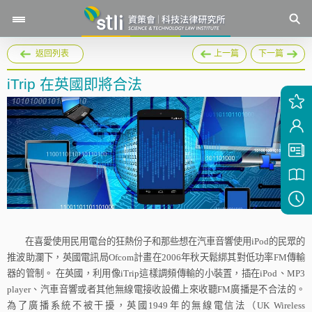
返回列表
上一篇
下一篇
iTrip 在英國即將合法
在喜愛使用民用電台的狂熱份子和那些想在汽車音響使用
iPod
的民眾的
推波助瀾下，英國電訊局
Ofcom
計畫在
2006
年秋天鬆綁其對低功率
FM
傳輸
器的管制。
在英國，利用像
iTrip
這樣調頻傳輸的小裝置，插在
iPod
、
MP3
player
、汽車音響或者其他無線電接收設備上來收聽
FM
廣播是不合法的。
為了廣播系統不被干擾，英國
1949
年的無線電信法（
UK Wireless