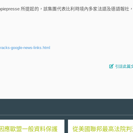
Copiepresse 所提起的，該集團代表比利時境內多家法語及德語報社
racks-google-news-links.html
引註此篇
因應歐盟一般資料保護
從美國聯邦最高法院判