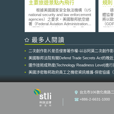
主要旅遊景點內飛行
規則
將進
根據美國國家安全執法機構（US
德國
（B
national security and law enforcement
體協會(
agencies）之要求，美國聯邦航空總
將以歐
署（Federal Aviation Administration，
（GD
以下簡稱FAA）於2017年9月28日，
邦資料
依照聯邦法規（Code of Federal
向。 德國政府正在緊鑼密鼓地調
Regulations）第99.7條規定，發布無
整德國
最多人閱讀
人機飛行規則，禁止任何人於多個旅
GDP
遊地點邊界範圍400英尺內飛行無人
聯邦資
二次創作影片是否侵害著作權-以谷阿莫二次創作
機。美國聯邦調查局（FBI）局長
律。草
Christopher Wray表示，「擔心恐怖
向略有以下
美國聯邦法院有關Defend Trade Secrets Act
分子會使用無人機進行攻擊。」
來新法
從FAA的公告中，禁止無人機飛行之
運作技術成熟度(Technology Readiness Level)
法與G
限航區係由FAA和內政部
之歐盟
美國涉密聯邦政府員工之機密資訊維護-保密協議（Non-disc
（Department of the Interior，以下簡
Direc
NDA）之使用
稱DOI）共同指定，包括：紐約自由
指令係
女神像（Statue of Liberty National
防，調
Monument）、波士頓國家歷史公園
行刑事
台北市106敦化南路二
（Boston National Historical Park）、
保護以
費城獨立國家歷史公園
其次，
+886-2-6631-1000
（Independence National Historical
利用一
Park）、加州福爾索姆水壩（Folsom
時企業
Dam）、亞利桑那州格倫峽谷大壩
（DP