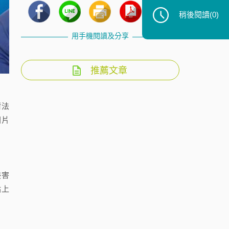
稍後閱讀
(0)
用手機閱讀及分享
推薦文章
爾法
聞片
侵害
站上