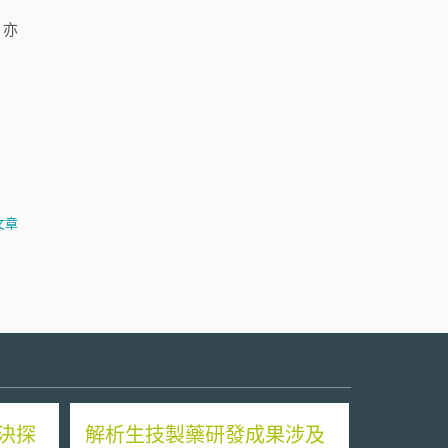
，亦
文章
決探
解析生技製藥研發成果涉及