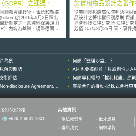
（GDPR）之通過，即
討實用物品設計之著作
行該國資料保護法
護原則
聯邦資訊技術，電信和新媒
從美國聯邦最高法院判決探討
DSG）修正
bitkom)於2016年9月2日釋出
品設計之著作權保護原則 資訊工業策
盟新制定之一般資料保護規則
進會科技法律研究所 法律研究
PR）內容為基礎，調整德國聯
芳儀 107年8月25日 壹、事件摘要
保護法（BDSG）之修法動
運動服飾設計製造與銷售
Varsity Brands, Inc.（後稱Vars
的資料保護立法，使之與歐盟
司）擁有兩百餘件美國平面美
R趨於一致。已知未來將由“一般
作，而另一家運動服飾銷售公司S
料保護法”取代現行的聯邦法
Athletica, LLC（後稱Star公
影片為例
何謂「監理沙盒」？
案內容雖尚未定稿，但修正方
售之產品包含啦啦隊用品及啦
幾點： 首先，德國未
等。 Varsity公司於2014年向美國
的晚近見解與趨勢
A片也要搞創意！具原創性之A
不僅參考GDPR、也試圖將該
田納西州西區聯邦地區法院對St
進行技術評估
DPR及歐盟2016年5月4日公告
何謂專利權的「權利耗盡」原則
司提起著作權、商標權等侵權
資訊保護指令
本文將針對著作權爭議進行討
losure Agreement,
產學合作的推動-以株式會社東京
tive(EU)2016/680相互連結。該
Varsity公司控告Star公司於20
規範對主管機關就自然人為預
產品型錄與網站中所展示的啦
查，偵查等訴追刑事犯罪或執
相似於其五件已註冊為美國著
處罰目的，處理個人資料時的
啦隊服設計，請參見圖一。 資料來
其他資訊
段216號22樓
及對資訊自由流通指令。
源：JD Supra, LLC彙整 圖一 Va
新法將遵循GDPR的結構，並
公司指出Star公司之啦啦隊服
+886-2-6631-1001
隱私權聲明
徵才訊息
些除外規定，如：在資料處理
Varsity公司已註冊為美國著作
應指派九人以上資料保護官
隊服設計[1] Varsity公司所擁有之
聯絡我們
網站導覽
O）的義務。某些如通知當事人
五件平面美術著作[2]，如圖二