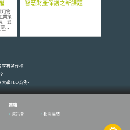
權保
智慧財產保護之新課題
實用物
員 龔
公司
ity公
術著
tar
司）所販
啦隊服
片享有著作權
ar公
?
訴訟，
論，
大學TLO為例-
10年的
啦隊服
作之啦
連結
rsity
相似於
資策會
相關連結
之啦啦
所示，