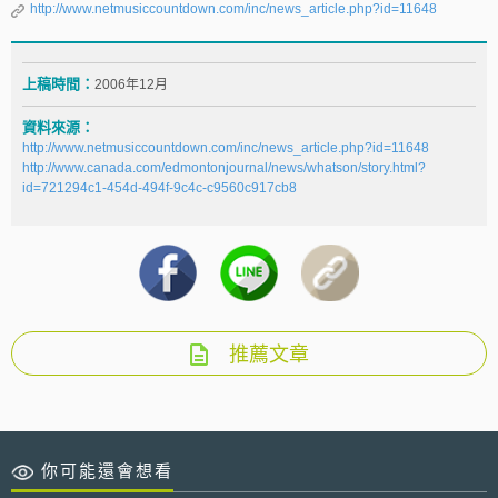
http://www.netmusiccountdown.com/inc/news_article.php?id=11648
上稿時間：
2006年12月
資料來源：
http://www.netmusiccountdown.com/inc/news_article.php?id=11648
http://www.canada.com/edmontonjournal/news/whatson/story.html?
id=721294c1-454d-494f-9c4c-c9560c917cb8
推薦文章
你可能還會想看