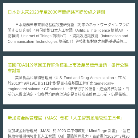
日本對未來2020年至2030年間網路基礎設施之預測
日本總務省未來網路基礎設施研究會（将来のネットワークインフラに
関する研究会）4月份針對日本人工智慧（Artificial Intelligence 簡稱AI）、
物聯網（Internet of Things 簡稱IoT）、資訊及通訊技術（Information and
Communication Technologies 簡稱ICT）等技術相對應之網路基礎設施做
作出預測。 在2020年以後第五代通信技術（5G）、物聯網系統、高畫
質通訊等技術相繼成熟及普及化，相關業者勢必發展出多樣化、高度專業化
使用者需求之網路結構，而手機聯網系統從單純的資訊傳遞網路，逐漸變成
社會系統之神經網絡（社会システムの神経網）。 物聯網服務目前係
美國FDA對於基因工程鮭魚核准上市及產品標示議題，舉行公聽
由專用終端設備，並根據特定的應用目的建構，但在未來的網絡基礎設施，
會討論
可能出現如橫向合作應用的通用平台，到2030年左右物聯網服務中
美國食品和藥物管理局（U.S. Food and Drug Administration，FDA）
M2M（Machine to Machine，機器和機器之間的通訊）的佔有率估計將達
於2010年9月19日到21日針對是否核准基因工程鮭魚(genetically-
到10％。 人工智慧網路技術不僅僅是虛擬化層網路（仮想化レイヤの
engineered salmon，GE salmon）上市舉行了公聽會。經過各界討論，目
ネットワーク）之維護和操作，更是物理層面的網路（物理レイヤのネット
前仍未做出決定，但各界均同意於決定是否核准該鮭魚上市前，仍需做進一
ワーク）資源的管理，AI仍然只擔任協助之工具。其中，物理網絡（物理ネ
步的研究測試。 該基因工程鮭魚又名 AquAdvantage，其成長賀爾蒙
ットワーク）和邏輯網絡（論理ネットワーク）應分別處理，邏輯網絡將型
不但只於較高溫度的水域環境時才分泌，而亦可全年都分泌該種賀爾蒙。因
成多層次化，將變得難以檢測故障和調查原因，但在安全和可靠的網絡基礎
此特性，此種鮭魚成長速度比一般同類型的鮭魚快兩倍，而其所能被食用的
設施下，經營者使用AI技術仍然是沒有問題的。 由於雲端技術、通訊技
時間也相對較早。 根據美國FDA的報告結論，基因工程鮭魚的安全性
新加坡金融管理局（MAS）發布「人工智慧風險管理工具包」
術之提昇，非電信營運者進入網路經營之商業型態逐漸產生，型成網路使用
和其他類型的鮭魚一樣，所以如果為人類食用的話，並不會造成危險。此
者、資料提供者之多樣性及複雜性。網路流量方面，在2030年左右將超出
外，該鮭魚的養殖地點與海岸仍有一段距離，因此其可能對野生鮭魚造成威
100Tbps核心網絡所需的傳輸容量，達到以往的光纖的容量限制，將透過無
新加坡金融管理局（MAS）於 2023 年中旬啟動「MindForge 計畫」，旨在
脅的問題可被忽視。然而，於本次公聽會中也提出，由於現階段的研究數據
線電接入技術進一步發展，補足不足的光學寬頻。然而，人們對於網路更快
協助金融機構強化其人工智慧（AI）風險管理能力。該計畫於2026年3月20