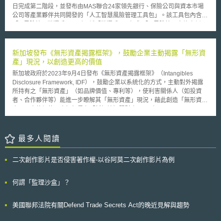
結果不足，因此仍須進行進一步的相關測試後才能做出結論。 另外，
的通信速度、安全性及可靠性的功能需求是沒有改變的。
日完成第二階段，並發布由MAS聯合24家領先銀行、保險公司與資本市場
對於基因工程鮭魚上市後該如何標示該產品，也是另一個討論重點；針對此
公司等產業夥伴共同開發的「人工智慧風險管理工具包」。該工具包內含
議題，美國FDA會另外舉行公聽會。目前，美國FDA對於上市核准的食物標
「AI風險管理營運手冊」（下稱「營運手冊」）與「AI風險管理實施案例」
示僅要求需標示其身分、營養成分、和潛在的過敏反應即可。由於美國FDA
（下稱「實施案例」），提供實務資源以管理涵蓋「傳統AI」、「生成式
認定該基因工程鮭魚與一般鮭魚並沒有“生物學上的相關差異性”（no
AI」及「新興代理型AI」技術的相關風險，確保產業能安全且負責任的導入
biologically relevant different）存在，對此，美國FDA表示，相同的作法有
AI。「營運手冊」依據MAS的監理期望，將AI 風險管理框架分為四大核
新加坡發布《無形資產揭露框架》，鼓勵企業主動揭露「無形資
可能也會適用於基因工程鮭魚上。就社會大眾知的權利和現行法制的適用兩
心：一、範圍與監管：建立AI治理框架並釐清AI監督的角色與責任。二、AI
產」現況，以創造更高的價值
者間該如何取捨，即變成了當前該議題的討論重點所在。故，美國FDA未來
風險管理：透過組織的系統、政策與程序，識別AI應用情境，進行風險重大
是否會准許該種基因工程鮭魚上市，且上市後其食品標示又該如何加以標
新加坡政府於2023年9月4日發布《無形資產揭露框架》（Intangibles
性評估，並建立AI盤點清單。三、AI生命週期管理：實施AI應用完整生命週
示，都是未來需要再做進一步觀察的。
Disclosure Framework, IDF），鼓勵企業以系統化的方式，主動對外揭露
期的控制措施。四、促成因素：發展組織能力、基礎設施與資源，以確保能
所持有之「無形資產」（如品牌價值、專利等），使利害關係人（如投資
持續支持負責任的AI應用。「實施案例」則收錄如星展銀行（DBS）及瑞士
者、合作夥伴等）能進一步瞭解其「無形資產」現況，藉此創造「無形資
寶盛（Julius Baer）等機構的AI風險管理實務。未來，MAS 將於
產」更高的價值。本框架是在「新加坡智慧財產局」（Intellectual Property
「BuildFin.ai」倡議下成立專責小組，持續開發建構管理新興技術風險的框
Office of Singapore, IPOS）及「會計與企業管理局」（Accounting and
架。 相較於新加坡著重建立全方位治理架構，資訊工業策進會科技法律研
Corporate Regulatory Authority, ACRA）主導下，由產業代表組成的工作
究所創意智財中心（下稱「資策會科法所創智中心」）於同年 2 月發布之
小組歷時2年討論後制定發布。 框架中指出，過去20年間，全球「無形資
最多人閱讀
「金融業人工智慧（AI）風險管理實務指引」，則更強調將風險控管「整
產」的投資和所創造之價值逐步超過「有形資產」。然而，傳統會計準則往
合」至既有流程中，透過與業務流程的結合實踐韌性管理。該指引奠基於
往無法完全真實反映企業所持有之「無形資產」價值，亦即「無形資產」價
「人工智慧基本法」，並進一步連結「台灣智慧財產管理規範（TIPS）」驗
二次創作影片是否侵害著作權-以谷阿莫二次創作影片為例
值往往被低估。因此，本框架鼓勵企業主動揭露，並建議可將「無形資產」
證角度，協助機構精準掌握應用情境並具體化風險。透過將管控機制立基於
現況納入公司年報（Annual Report）中，亦可獨立成一份報告，與公司財
資安、資訊及智財三大支柱，降低法遵成本與業務衝擊，並藉由分階段與分
報（financial statements）一同發布。 此外，企業在揭露「無形資產」時
何謂「監理沙盒」？
級管理，引導金融機構從核心防護逐步深化管控機制。 本文為資策會科法
可依循以下四項原則（簡稱「SIMM原則」）： 1.策略（Strategy）： 企業
所創智中心完成之著作，非經同意或授權，不得為轉載、公開播送、公開傳
應揭露「無形資產」與其商業經營策略的關聯性、佈局狀況、貢獻度，使利
輸、改作或重製等利用行為。 本文同步刊登於TIPS網站
美國聯邦法院有關Defend Trade Secrets Act的晚近見解與趨勢
害關係人瞭解企業是如何利用「無形資產」維持其競爭優勢及替投資者創造
（https://www.tips.org.tw）
更多的收益。 2.識別（Identification）： 本框架指出「無形資產」不用侷限