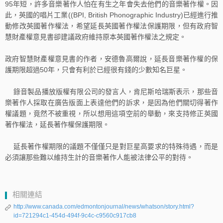
95年短，許多音樂著作人怕在有生之年會失去他們的音樂著作權。因
此，英國的唱片工業((BPI, British Phonographic Industry)已經進行推
動修改英國著作權法，希望延長英國著作權法保護期限，但有政府智
慧財產權意見書
卻建議政府維持原本英國著作權法之規定。
政府智慧財產權意見書的作者，安德魯高爾說，延長音樂著作權的保
護期限超過50年，只會有利於已經很有錢的少數知名巨星。
錄音製品播放版權有限公司的發言人，肯尼斯哈瑞斯表示，那些音
樂著作人採取在廣告版面上表達他們的訴求，是因為他們關切得著作
權議題，竟然不被重視，所以想用這項空前的舉動，來支持修正英國
著作權法，延長著作權保護期限。
延長著作權期限的議題不僅僅只是對巨星高要求的特殊待遇，而是
必須讓那些難以維持生計的音樂著作人能被法律公平的對待。
相關連結
http://www.canada.com/edmontonjournal/news/whatson/story.html?
id=721294c1-454d-494f-9c4c-c9560c917cb8