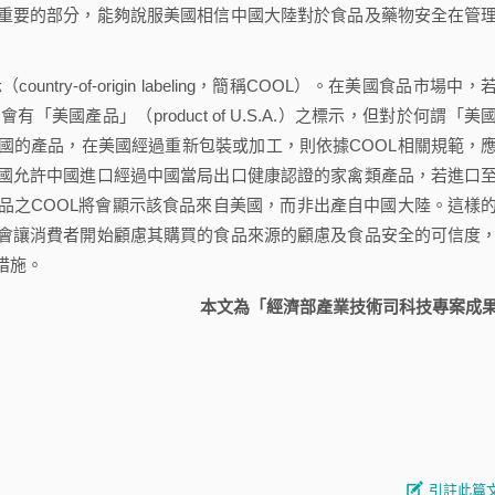
重要的部分，能夠說服美國相信中國大陸對於食品及藥物安全在管
-of-origin labeling，簡稱COOL）。在美國食品市場中，
國產品」（product of U.S.A.）之標示，但對於何謂「美
國的產品，在美國經過重新包裝或加工，則依據COOL相關規範，
國允許中國進口經過中國當局出口健康認證的家禽類產品，若進口
品之COOL將會顯示該食品來自美國，而非出產自中國大陸。這樣
會讓消費者開始顧慮其購買的食品來源的顧慮及食品安全的可信度
措施。
本文為「經濟部產業技術司科技專案成
引註此篇