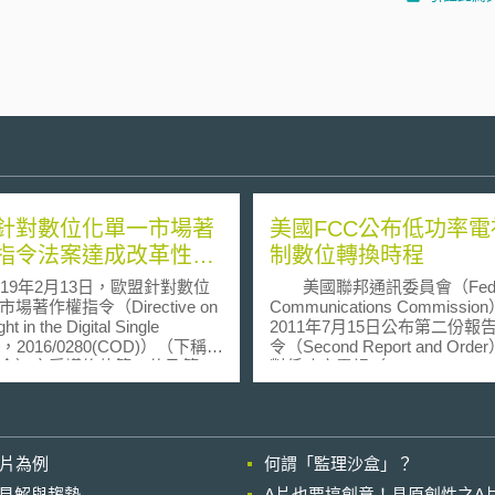
針對數位化單一市場著
美國FCC公布低功率電
指令法案達成改革性修
制數位轉換時程
9年2月13日，歐盟針對數位
美國聯邦通訊委員會（Feder
場著作權指令（Directive on
Communications Commissio
ht in the Digital Single
2011年7月15日公布第二份報
et，2016/0280(COD)）（下稱著
令（Second Report and Ord
令）之爭議條款第11條及第13
對低功率電視（low power televi
討論修正，並達成共識。
簡稱LPTV）數位轉換時程進
16年9月，歐盟委員會提出修改
並預訂於2015年9月1日強制
作權法，一直到去年9月12
率類比電視訊號的放送。 
過「著作權指令」法案，兩年
會已於2009年6月12日強制關
影片為例
何謂「監理沙盒」？
革過程始終產生多方爭議；其
電視訊號的放送，但此規定僅
具爭議性的有兩大條款：第11
全功率電視台，並未及於低功
的晚近見解與趨勢
A片也要搞創意！具原創性之A