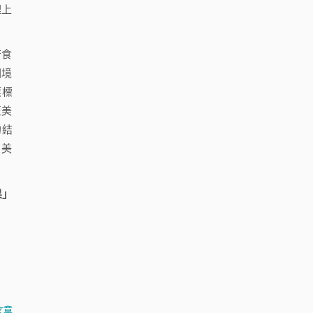
理上
若食
國境
應標
至美
的結
，美
果」
文章