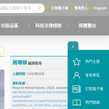
訂閱電子報
會員登入
English
出版品區
科技法律諮詢
媒體露出
熱門主題
周瑋祺
編譯整理
上稿時間：
2015年03月
會員專區
資料來源：
IRegs for Animal Exports, USDA, available at
訂閱電子報
http://www.aphis.usda.gov/wps/portal/aphis/ourfocus/
animalhealth?
1dmy&urile=wcm%3apath%3a%2Faphis_content_lib
熱門閱讀
rary%2Fsa_our_focus%2Fsa_animal_health%2Fsa_