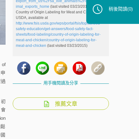
export_from_us%2Fsa_live_animals%2Fct_iregs_an
imal_exports_home
(last visited 03/23/2015)
稍後閱讀
(0)
Country of Origin Labeling for Meat and Chicken,
USDA, available at
http://www.fsis.usda.gov/wps/portal/fsis/topics/food-
safety-education/get-answers/food-safety-fact-
sheets/food-labeling/country-of-origin-labeling-for-
meat-and-chicken/country-of-origin-labeling-for-
meat-and-chicken
(last visited 03/23/2015)
of
口申
理過
用手機閱讀及分享
月初
推薦文章
證會
on
國鬆
中國