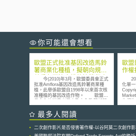
你可能還會想看
歐盟正式批准基因改造馬鈴
歐盟
薯商業化種植，擬朝向規劃
作權
尊重各國決定權的決策程序
正
今(2010)年3月，歐盟委員會正式
201
批准Amflora基因改造馬鈴薯商業種
化單一市
植，此舉係歐盟自1998年以來首次核
Copyrig
准種植的基因改造作物。 歐盟委
Mark
員會內的消費者健康及安全政策部門
作權指
代表John Dalli表示，經過徹底的科學
條進行
分析與相關安全檢驗後，將排除與解
從20
最多人閱讀
答對於此一基因改造馬鈴薯之疑慮，
新版著
因此並無不予核准之正當理由。再
日，通
二次創作影片是否侵害著作權-以谷阿莫二次創作
者，本次所核准的範圍係Amflora馬鈴
多的改
薯經處理過後作為穀物飼料之用，將
中，最
美國聯邦法院有關Defend Trade Secrets Act