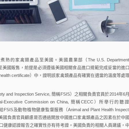
產品至美國。美國農業部（The U.S. Department 
產品出口至美國販售，前提是必須遵循美國相關食品進口規範完成妥當的進
alth certificate）中，證明該家禽類產品有確實在適當的溫度等處
 Inspection Service, 簡稱FSIS）之相關負責官員於2014年6
ecutive Commission on China, 簡稱CECC）所舉行的聽
物植物健康監督服務（Animal and Plant Health Inspecti
中，最讓美國負責官員顧慮是否通過開放中國進口家禽類產品之因素在於中
口健康認證報告之確實性亦有待考證。美國負責的相關人員建議，