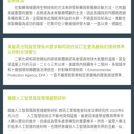
助新政策
在製藥領域運用生物技術的方法來研發新藥與新醫療診斷方法，已有越
來越重要的趨勢，且將成為未來醫療照顧的主流，因此各國政府均積極透過
各種政策工具，企圖搶食此塊經濟利益的大餅，不過直到目前為止，推動生
技製藥最為成功的國家，仍集中在少數幾個研發大國。一直以來，德國在製
藥領域也是居有舉足輕重的科技領先地位，不過在涉及生技製藥這一塊，德
國目前的成就有限，已成功上市而來源於德國的生技藥品，並不多見
（2005年德國核准通過的140項新有效成分中，僅有6項由德國公司所研
發）。另一方面，德國擁有全歐洲最多的生技公司數目，這些生技公司每年
美最高法院擬受理各州要求聯邦政府採訂定更為嚴格的環保標準
從事相當多的研發活動，但其與製藥公司卻甚少主動合作。為加強生技產業
以抑制全球暖化
與製藥產業的連結與合作，德國聯邦教育與研究部（Bundesministerium für
二氧化碳和其他類似的排放氣體被認為會提高地球大氣層的溫度，是全
Bildung und Forschung, BMBF）新近提出了新補助政策－「生技製藥之策
球溫度上升的元凶。二００三年以來，美國境內陸續有十二個州、多個城市
略性競爭」（Strategiewettbewerb BioPharma），企圖為德國重新贏回世
和十幾個環保團體循法律途徑，針對聯邦環保局（ Environmental
界藥局（Apotheke der Welt）的美名。 這個新的策略規劃所訴求的對
Protection Agency, EPA ）一直不願意對新車制定更嚴格的廢氣排放標準以
象，是由主要來自於學術界的生技公司與傳統的製藥產業界所成立的合作團
降低溫室排放量，採取法律行動。 美國最高法院最近決定將重新考
隊，而以企業型態經營者（Unternehmerisch geführte Konsortien aus
量，聯邦政府是否應依照部分州和市政府及環保團體要求，制定新車廢氣物
Wissenschaft und Wirtschaft ）。BMBF希望透過鼓勵建立這樣的合作關
排放標準，以對抗全球暖化的問題。本案首開先例，成為美國高等法院針對
係，讓這些合作參與者提出各種有助於以更有效率的方法研發醫藥品的新策
政府的環保法令進行裁決。 包括美國加州、麻州和紐約州等州政府在
韓國人工智慧風險管理趨勢研析
略性概念或創意（Ideen für neuartige strategische Konzepte vorzulegen,
告訴中指出，其認為根據聯邦的「空氣清淨法」， EPA 有責任針對排放二
die die Entwicklung von Medikamenten effizienter machen），以填補生
氧化碳和其他三種氣體的車輛和大型工廠進行管制；然而， EPA 則堅持
技製藥產業價值創造鏈中的漏洞。所謂的價值創造鏈，指從實驗室的研究、
韓國人工智慧風險管理趨勢研析 資訊工業策進會科技法律研究所 2020年6
「空氣清淨法案」中並沒有規範到全球氣候變化的情狀，也沒有將二氧化碳
醫院的投入、到醫藥品的製造、甚至是最後端的藥局等各生技製藥研發乃至
月25日 人工智慧技術正不斷地突飛猛進，後更因深度學習應用帶來令
定義為污染源，故聯邦政府認為應由相關單位和業者自行制定控制標準。
製造使用所不可缺的各重要環節。 由德國的這項新補助政策可以看
人難以置信的進步，迅速成為眾多產業轉型的重要推手。然而，當眾人專注
在提交最高法院的文件中，美國聯邦政府稱這項官司只是一種「猜
出，在生技製藥領域，德國政府的補助方向已不再侷限於傳統的技術能力的
於追求人工智慧的逐利時，也隱然意識到人工智慧與現實世界的互動，似已
測」，目前根本不清楚全球暖化是否和新車廢氣排放有關，也沒有任何證據
提升，反而是如何串連整個產業鏈以發揮價值創造的最大效益，為此一補助
超越人類認知能力，或依當下技術知識經驗仍難加以掌握。以自駕車為例，