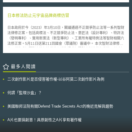
可以證實，使用可使燃料燃燒更完全的車輛，是否會對氣候變化有重要的影
新政策的最大特色。由於補助的目的是在實現價值創造，因此補助去進行價
其利用感測器感知外界進行影像辨識、理解預測進而做出決策的整體流程
響。美國政府認為，解決全球暖化現象的議題，可能透過國際努力更有效
值開發與規劃的醫藥技術項目，也沒有特別限定，反而是希望可以涵蓋所有
上，不論是在路人、車輛等圖像辨識、現場就路人及車輛行動之預測，乃至
果。
可能的醫藥技術領域，因此包括抗癌藥物與治療神經系統方面疾病的藥物研
後端根據前階段路人、車輛行動預測與現在位置判斷最佳路徑的過程，處處
日本修法防止元宇宙品牌商標仿冒
發、開發新的疫苗或疾病診斷用的生物標記、以及如何建構臨床研究的新基
是不可測的風險。申言之，從辨識正確率、現場狀況理解度至演算法決策來
礎架構（der Aufbau neuartiger Infrastrukturen für klinische Studien）等，
說，吾人所得掌控者有限。主因在於人工智慧的複雜與靈活性特色，實難通
日本政府於今（2023）年3月10日，閣議通過不正競爭防止法等一系列智財
均屬BMBF徵求創意的範圍。 經BMBF邀集由國際專家組成的評選委員
過統一概念加以界定。次者是人工智慧的自動化決策本身，事實上難以被確
法律修正案，包括商標法、不正競爭防止法、意匠法（設計專利）、特許法
會評選通過的創意，將可在未來五年獲得BMBF的經費持續協助。BMBF預
實地預見。甚至，就人工智慧可控性上，亦充斥各類不確定要素，特別是訓
（發明專利）、實用新案法（新型專利）、工業所有權特例法等智財相關六
計選出五個產學合作聯盟，投入總計一億歐元的經費支持，預計在今
練資料偏差、又或設計者主觀意識之偏頗都可能造成預想之外的結果。
法修正案。5月11日送第211回國會（眾議院）審議中。 本次智財法律修正
（2008）年秋天，將可順利選出五個補助的對象。BMBM的此項新補助政
截至目前為止，人工智慧應用已然帶來已引發諸多風險議題，包含於開
案，係為求智慧財產進行適當的保護與提升智慧財產制度的便利性，並確保
策受到生技製藥產業界的廣大迴響，成功引導德國生技產業與製藥產業構思
發、設計及製造端所論及之風險議題涵蓋歧視與偏見，如資料偏差、樣本資
國內外事業者間公平競爭，修法擴充他人商品型態的仿冒態樣，創設基於商
各種可能的合作模式。BMBF表示，其在選擇適格的合作聯盟作為補助對象
料結構性不平等[1]致使機器學習或有偏誤，進而影響判斷，產出具有歧視或
標權人的同意下近似商標註冊制度；設計專利的新穎性喪失例外適用之證明
時，最重要的考量標準為合作夥伴的個別經歷介紹、其有無執行能力、是否
偏見之結果[2]；個人資料及隱私保護上，則係因人工智慧訓練對資料具有大
手續的簡化、發明專利等國際申請優先權主張之手續電子化，另對外國公務
最多人閱讀
具備執行所需的基礎環境條件、所提出的合作概念是否足以使其具備國際競
量需求，涉及個人資料部分，將面臨蒐集（踐行告知程序）、處理和利用
員贈賄罪之罰金上限提高等措施。 為強化數位化多元事業品牌保護，除商
爭優勢，以及所規劃的醫療技術發展是否具有創新性、原創性與市場潛力。
（於當事人同意之範圍內處理、利用）是否善盡保護義務與合乎法規要求；
標法修法以擴充可取得註冊商標，針對防止數位空間之仿冒行為，不正競爭
演算法黑箱帶來不透明的決策，難以預測與檢驗決策流程、判準是否有誤
二次創作影片是否侵害著作權-以谷阿莫二次創作影片為例
防止法規定，自原始商品於日本首次銷售起三年內（不正競爭防止法第19條
[3]。就此，考慮到人工智慧之重要性與風險，或有必要立基於風險預防理念
第1款第5項），禁止銷售與該商品非常近似的仿冒商品，然修法前前述行為
進行相關風險控管，甚或以風險責任分擔角度，討論相關權責分配，以應對
態樣不適用於數位空間。本次修法為防止數位空間之仿冒行為，規定商品型
何謂「監理沙盒」？
未來可能衍生的危害或重大風險。 人工智慧風險控管之法律基礎無法
態的仿冒行為，即使係發生於元宇宙等數位空間亦構成不正競爭行為，可行
悖於倫理道德基礎。觀諸國際間討論，韓國早在2007年即已倡議機器人道
使侵害排除及侵害防止請求權（不正競爭防止法第2條第1款第3項）。 日本
德理念，並在2008年起接連有相關立法舉措。本文將以之為中心，探究其
美國聯邦法院有關Defend Trade Secrets Act的晚近見解與趨勢
透過智財修法將商標保護觸角延伸入虛擬空間之作法，可作為我國未來政策
人工智慧在風險控管之相關立法政策措施，盼可從韓國做法中反思我國推行
推動與修法之借鑑。 本文同步刊登於TIPS網站（https://www.tips.org.tw）
人工智慧風險管理之方向。 壹、事件摘要 一、韓國智慧機器人相關法制措
A片也要搞創意！具原創性之A片享有著作權
施 （一）《智慧機器人發展和促進法》風險管控介紹 2008年9月韓國
《智慧機器人發展和促進法》（지능형 로봇 개발 및 보급 촉진법）正式生效。
該法旨在鋪設智慧機器人產業發展之法律基礎，包含在法律中嘗試引入智慧