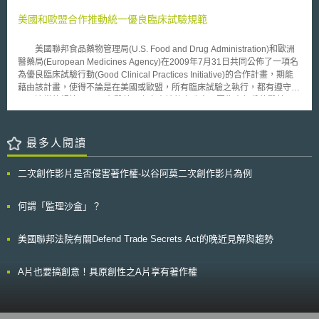
要把先天性疾病遺傳給下一代，但不能用在選擇生男或生女。草案規範，研
法律についてのガイドラインーEU域内から十分性認定により移転を受け
究員或醫生不能把基因研究結果透露給第三者，包括雇主和保險公司知道，
美國和歐盟合作推動統一優良臨床試驗規範
た個人データの取扱い編)」草案，於今年4月25日至5月25日完成草案預告
以保障個人隱私。 委員會已經把草案公布在網站上供民眾查閱，並分
及意見徵集程序，預定於今年7月上旬訂定發布。其後，將於今年秋天完成
送給一百一十四個機構，徵詢公眾和機構的看法；委員會將在年底向星國生
歐盟與日本間相互指定與認定程序。亦即，個人情報保護委員會基於個人資
美國聯邦食品藥物管理局(U.S. Food and Drug Administration)和歐洲
命科學部長級會議提出報告。
料保護法第24條規定，指定歐洲經濟區（EEA）為與日本有同等水準之個人
醫藥局(European Medicines Agency)在2009年7月31日共同公佈了一項名
資料保護制度之外國，而歐盟執行委員會依據GDPR第45條規定，認定日本
為優良臨床試驗行動(Good Clinical Practices Initiative)的合作計畫，期能
為具備適足保護水準。相互認定後，日本與歐盟間得相互為個人資料傳輸，
藉由該計畫，使得不論是在美國或歐盟，所有臨床試驗之執行，都有遵守相
如有相互協力必要性發生時，個人情報保護委員會及歐洲執行委員會應相互
同且適當的規範。 在醫藥品上市申請的實務中，因為大部份的醫藥品
協議以為解決。
都會企圖向廣大的歐美市場扣關，同樣的臨床試驗通常也會分別提交到兩地
的醫藥品上市許可申請程序中。故若兩地主管機關可以合作訂出統一的優良
臨床試驗規範，則可避免因重複審查所造成的資源浪費，申請者也可以因為
最多人閱讀
統一的規範而加速其在兩地審查的程序，且在跨國資訊交流整合下，也可為
臨床試驗研究的參與者提供更好的安全基礎。 此次美國聯邦食品藥物
二次創作影片是否侵害著作權-以谷阿莫二次創作影片為例
管理局，和歐洲醫藥局合作之優良臨床試驗行動的幾個主要目標如下：
一、定期交換有關優良臨床試驗之實務操作資訊：交換的資訊包括(1)彼此
的優良臨床試驗(Good Clinical Practices, GCP)查核計畫，以了解有那些臨
何謂「監理沙盒」？
床試驗或地點是對方會去查核的，就不需要重覆查核；(2)彼此受理的上市
申請案件中，有關GCP的如科學上的建議或上市申請的結果等；以及(3)彼
美國聯邦法院有關Defend Trade Secrets Act的晚近見解與趨勢
此執行GCP查核之結果。二、共同執行優良臨床試驗審查：藉此了解對方之
GCP查核程序，並進而信賴彼此之程序，也藉由共同執行時之交流，提昇彼
此查核之技巧，及精進查核之程序。 三、合作增進優良臨床試驗規範：藉
A片也要搞創意！具原創性之A片享有著作權
由對彼此GCP相關法規、指導原則、和政策等的交流及了解，找出現有規範
中可予以改進之處，以增進臨床試驗研究的品質。 自2009年9月1日
起，此項合作行動將首先開始一個為期18個月的先期行動，在此先期行動結
束後，兩主管機關將會共同發布一份包含其整體行動計畫，及雙方就各自既