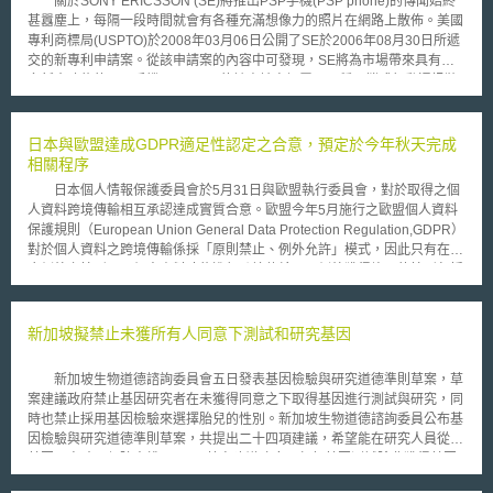
關於SONY ERICSSON (SE)將推出PSP手機(PSP phone)的傳聞始終
甚囂塵上，每隔一段時間就會有各種充滿想像力的照片在網路上散佈。美國
專利商標局(USPTO)於2008年03月06日公開了SE於2006年08月30日所遞
交的新專利申請案。從該申請案的內容中可發現，SE將為市場帶來具有更
多新奇功能的PSP手機。 SE的該申請案揭露了一種可攜式行動通訊裝
置，其包含全觸控式顯示螢幕、加速度感測器或其他方向感測器以及觸覺回
饋(haptics feedback)配備，其可透過軟體分別在PSP以及手機模式下設定
以及切換多種功能。特別地，由於該螢幕具有觸覺回饋機制，原本提供觸覺
日本與歐盟達成GDPR適足性認定之合意，預定於今年秋天完成
回饋的實體按鍵便可以被省去，因此在實務上，該螢幕可佈滿該通訊裝置的
相關程序
整個表面。 當然，在我們談到前述的加速度感測器、全觸控式顯示螢
日本個人情報保護委員會於5月31日與歐盟執行委員會，對於取得之個
幕以及透過軟體設定功能的同時，SE並未在該專利申請案中限制該通訊裝
人資料跨境傳輸相互承認達成實質合意。歐盟今年5月施行之歐盟個人資料
置只能為PSP手機。因此，該通訊裝置也可能被設定為隨身聽手機、照相手
保護規則（European Union General Data Protection Regulation,GDPR）
機或行動網路瀏覽器等。 在這篇專利申請案中的構想與蘋果的iPhone
對於個人資料之跨境傳輸係採「原則禁止、例外允許」模式，因此只有在符
相當類似，除了額外的PSP遊戲功能之外。但，我們不能就此認為SE抄襲
合例外之情形下，個人資料才能進行跨境傳輸，而例外獲得許可的情形包括
蘋果的創意，因為，SE似乎是與蘋果同時發展這個構想的－這篇申請案的
由企業自主採行符合規範的適當保護措施，或取得個資當事人明確同意等方
申請日期比iPhone的主要專利申請案的公開日期早了一週。
式。此外，GDPR也規定對第三國或地區個人資料保護水平是否達到GDPR
標準，為適足性認定制度，取得此一認定資格者，即可自由與歐盟間進行個
新加坡擬禁止未獲所有人同意下測試和研究基因
人資料跨境傳輸。目前有瑞士等11個國家及地區取得認定，日本則尚未取
得。 日本為了減輕企業的負擔，2016年7月個人情報委員會決定處理方
新加坡生物道德諮詢委員會五日發表基因檢驗與研究道德準則草案，草
針，以取得相互認定承認為目標；於2017年1月歐盟執行委員會政策文書發
案建議政府禁止基因研究者在未獲得同意之下取得基因進行測試與研究，同
表，將日本列為適足性認定之優先國家，將持續進行雙方後續對話。自
時也禁止採用基因檢驗來選擇胎兒的性別。新加坡生物道德諮詢委員公布基
2016年4月自2018年5月為止累計對話協商53次。於2017年5月施行修正之
因檢驗與研究道德準則草案，共提出二十四項建議，希望能在研究人員從事
個人資料保護法，新導入域外適用規定，並對於國外執行當局為必要資訊提
基因研究時，保障人權。 草案建議政府，任何基因測試除非獲得基因
供為相關規定。依據上述對話意見，今年2月14日審議擬定「個人資料保護
所有人同意，否則不得進行。，產前基因篩檢只能限於確保孩子的健康，不
法指引－歐盟適足性認定之個人資料傳輸處理編(個人情報の保護に関する