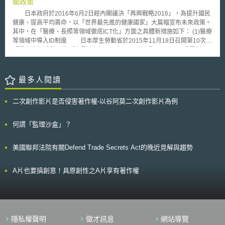
關政策
及依巴黎公約登記的國家徽章等，從2013年2月開始，也陸續放入世界各國
日本政府於2016年6月2日經內閣議決「再興戰略2016」，為提升國民
商標申請案或已註冊商標的資訊。如今，在「Global Brand Database」上
健康、提高平均壽命，以「世界最先進的健康國家」大篇幅宣布未來政策。
已經可以查到16個國家商標主管單位的商標資訊。在2014年11月20日的時
其中，在「醫療、長照等領域徹底ICT化」方面之具體新措施如下： (1)醫療
間點上，該資料庫約存放有1400萬筆的資訊，而從2014年5月起也開提供
等領域中導入ID制度 日本厚生勞動省於2015年11月18日召開第10次
了上傳圖片檔案檢索類似圖形商標的圖像檢索功能。 目前參加
「醫療等領域利用識別號碼制度之研究會」(医療等分野における番号制度
「Global Brand Database」資料庫資訊提供服務的國家包括美國、澳州、
の活用等に関する研究会)，並於次月公布相關研究報告書，其內容包含導
加拿大、新加坡、紐西蘭、瑞士、菲律賓、丹麥、以色列、蒙古、埃及、柬
入「醫療保險線上資格審查」以及「醫療ID制度」，上述制度預計自2018
埔寨、愛沙尼亞、阿聯酋、阿曼、阿爾及利亞等16個國家，中國、韓國並未
年開始階段性運用，並於2020年正式實施，因此，本年度工作目標設定
最多人閱讀
參加。
為，著手勾勒具體之應用系統機制，並針對實務面相關議題進行討論，自明
年開始落實系統開發，整體而言，日本現階段最重要的目標就是促使醫療領
二次創作影片是否侵害著作權-以谷阿莫二次創作影片為例
域徹底數位化及標準化。 (2)透過巨量資料之利用，增進相關領域之創新
「次世代醫療ICT基礎設施協議會」(次世代医療ICT基盤協議会策定)將
延續2016年3月由其所策定之「醫療領域資料利用計畫」(「医療等分野デ
何謂「監理沙盒」？
ータ利活用プログラム」，意即加強各資料庫(例如醫療資訊資料庫MID-
NET)之交流並擴大相關應用。 此外，在現行法規範下，為達成促進醫
美國聯邦法院有關Defend Trade Secrets Act的晚近見解與趨勢
療領域資訊利用、醫藥相關研發之目標，應成立「代理機關（暫稱）」，以
便於擴大收集醫療、檢驗等數據資料，並妥善管理與去識別化，日本政府於
「再興戰略2016」中將此機關之設置列為次世代醫療ICT基礎設施協議會之
A片也要搞創意！具原創性之A片享有著作權
重要工作項目，期望透過協議會對相關制度之討論，能在明年訂定出具體的
法律措施。 (3)個人醫療和健康資訊之綜合利用 日本政府期望透過不同
終端設備收集關於醫療、健康等資料，並鼓勵民間依此開發新市場，但在此
之前，政府必須先行建構一個能良性發展的環境。首先，為實現針對個人需
求量身打造的「個別化健康服務」，保險業者、握有病歷的機構、健檢中心
隱私權聲明
徵才訊息
網站導覽
及可穿戴式終端設備等，得經當事人同意後收集、分析其日常健康資訊，該