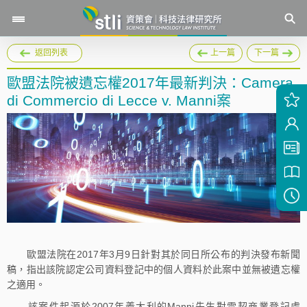
返回列表
上一篇
下一篇
歐盟法院被遺忘權2017年最新判決：Camera
di Commercio di Lecce v. Manni案
歐盟法院在2017年3月9日針對其於同日所公布的判決發布新聞
稿，指出該院認定公司資料登記中的個人資料於此案中並無被遺忘權
之適用。
該案件起源於2007年義大利的Manni先生對雷契商業登記處