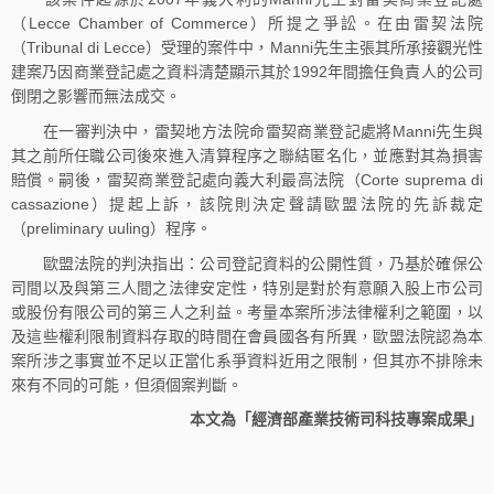
（Lecce Chamber of Commerce）所提之爭訟。在由雷契法院
（Tribunal di Lecce）受理的案件中，Manni先生主張其所承接觀光性
建案乃因商業登記處之資料清楚顯示其於1992年間擔任負責人的公司
倒閉之影響而無法成交。
在一審判決中，雷契地方法院命雷契商業登記處將Manni先生與
其之前所任職公司後來進入清算程序之聯結匿名化，並應對其為損害
賠償。嗣後，雷契商業登記處向義大利最高法院（Corte suprema di
cassazione）提起上訴，該院則決定聲請歐盟法院的先訴裁定
（preliminary uuling）程序。
歐盟法院的判決指出：公司登記資料的公開性質，乃基於確保公
司間以及與第三人間之法律安定性，特別是對於有意願入股上市公司
或股份有限公司的第三人之利益。考量本案所涉法律權利之範圍，以
及這些權利限制資料存取的時間在會員國各有所異，歐盟法院認為本
案所涉之事實並不足以正當化系爭資料近用之限制，但其亦不排除未
來有不同的可能，但須個案判斷。
本文為「經濟部產業技術司科技專案成果」