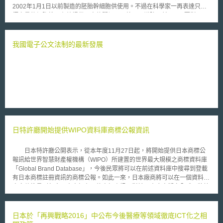
2002年1月1日以前製造的胚胎幹細胞供使用。不過在科學家一再表達只有
極少量的細胞株可有效提供研究的關切下，德國下議院日前以346票對228
票通過幹細胞法之修正，將截止日期（cut-off date）之規定由2002年1月1
日，修正為2007年5月1日，藉此放寬對人類胚胎幹細胞研究的限制。
不過此次國會的修法仍引起支持與反對胚胎幹細胞研究人士的激烈爭論，支
我國電子公文法制的最新發展
持一方表示現行截止日期的規定強烈影響德國幹細胞的研究，德國研究基金
會（German Research Foundation）即強調目前全球有超過500個細胞
株，但德國研究人員卻只被允許使用21個老舊且部分遭到污染的細胞株。另
一方面，在德國主教的集會上，佛萊堡（Freiburg）大主教鄒立區（Robert
Zollitsch）則對放寬現行限制提出警告，他表示「研究的自由不該與對生命
的基本保障等量齊觀」。 修法後，德國研究人員將可透過國際合作進
口使用2007年5月1日以前所製造的胚胎幹細胞。這是正反雙方妥協下的結
果，但是德國對於限制胚胎幹細胞研究的基本立場是否會由此開始鬆動，則
仍待後續觀察。
日特許廳開始提供WIPO資料庫商標公報資訊
日本特許廳公開表示，從本年度11月27日起，將開始提供日本商標公
報訊給世界智慧財產權機構（WIPO）所建置的世界最大規模之商標資料庫
「Global Brand Database」，今後民眾將可以在前述資料庫中搜尋到登載
有日本商標註冊資訊的商標公報。如此一來，日本廠商將可以在一個資料庫
中完整搜尋到包含日本商標在內的商標資訊，對於日本廠商擬定全球品牌策
略將可以提供許多便利。 「Global Brand Database」是WIPO所免費
提供的資訊供應服務，在這個資料庫上，一般民眾可以公開使用，進行商標
申請案或已註冊商標的檢索，及查照詳細資訊。在2011年3月WIPO啟動這
日本於「再興戰略2016」中公布今後醫療等領域徹底ICT化之相
項服務時，當時還只有累積國際註冊商標、依里斯本條約登記的原產地名稱