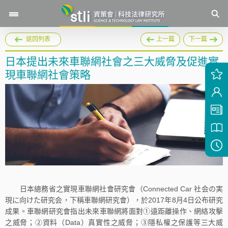
返回列表
上一篇
下一篇
日本提出未來車聯網社會之三大威脅及促進實
現車聯網社會策略
日本總務省之實現車聯網社會研究會（Connected Car 社会の実
現に向けた研究会，下稱車聯網研究會），於2017年8月4日公布研究
成果。車聯網研究會指出未來車聯網將面對①遠距離操作、網絡攻擊
之威脅；②資料（Data）真實性之威脅；③隱私權之保護等三大威