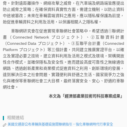
脅。針對遠距離操作、網絡攻擊之威脅，在汽車端及網路端皆應提出
防止威脅之策略；在確保資料真實性方面，需建立機制，以防止資料
中途被篡改；未來在車輛雲端資料之應用，應以隱私權保護為前提，
始促進車輛資料之利用及活用，以保護相關人之隱私權。
車聯網研究會在促進實現車聯網社會策略中，希望透過①聯網計
畫（Connected Network プロジェクト）、②互聯資料計畫
（Connected Data プロジェクト）、③互聯平台計畫（Connected
Platform プロジェクト）等三個計畫，共同建立推廣實證平台，以確
立及實證必要之技術，建立資料利用及活用之模式及環境，架構開放
性合作模式，並確保隱私及安全性。進而建設高度可靠性之無線通信
網路、透過創新產業和商業模式促進資料之利用、創新環境的發展，
達到解決日本之社會問題、實踐便利與舒適之生活、國家競爭力之強
化與確保等車聯網社會三大目標，最終落實安全、安心、舒適的車聯
網社會。
本文為「經濟部產業技術司科技專案成果」
相關連結
美國交通部公布車輛與基礎設施間聯網指引，強化車聯網時代行車安全