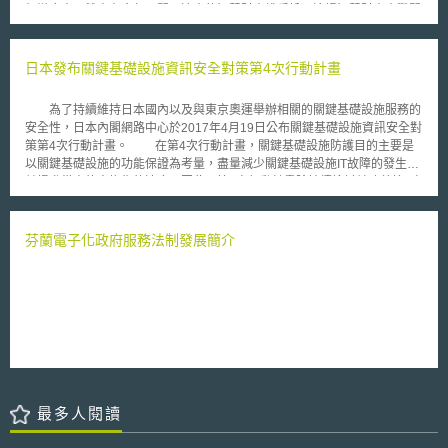
領導廠商，雙方在今年展開一連串的智慧財產權爭訟。這場智慧財產大戰開
權。但是，就單純未符合揭露要求之業者，該法給予30天的補救期間，要求
始於今年五月，當Fitbits正準備首次公開發行(IPO)時，Jawbone控告Fitbits
消費者應於起訴前30天通知業者改善，一經改善即不得再起訴。 三、闡明
挖角Jawbones部分員工，並藉此盜走Jawbone共約18000筆的機密資料。
政府相關部門不適用本法。金融機構、業者與執法部門共享生物辨識資訊，
數週之後，Jawbone又控告Fitbits專利侵權，並緊接著向美國國際貿易委員
日本發布關鍵基礎設施資訊安全對策第4次行動計畫
以及單純以影像、圖像蒐集而未分析識別情形則豁免揭露規範。 綜
會(United States International Commission)提起禁制令(Injunction)，禁止
上，紐約市於該法創設訴訟權、法定賠償數額及豁免事由，預料將會是紐約
Fitbits進口侵權產品。Fitbits在九月反擊，控告Jawbone侵害了包含其軟體
市企業隱私保護政策重要指標，而值得我們繼續關注其發展與影響。
為了持續維持日本國內以及與東京奧運舉辦相關的關鍵基礎設施服務的
和使用者介面設計在內的專利。十月，美國法院命令Fitbits五名員工應歸還
安全性，日本內閣網路中心於2017年4月19日公布關鍵基礎設施資訊安全對
Jawbone的所有機密資料。在獲得初步的勝利後，Jawbone又以Fitbits違反
策第4次行動計畫。 在第4次行動計畫，關鍵基礎設施防護目的主要是
反托拉斯法為由，針對Fitbits在九月提出的專利侵權訴訟提起反訴，再次對
以關鍵基礎設施的功能保證為考量，盡量減少關鍵基礎設施IT故障的發生，
Fitbits予以回擊。 在本次反訴中，Jawbone表示：「Fitbits蓄意濫用專
並提升從事故中恢復的速度。因此，第4次行動計畫除持續檢討並改善第3次
利，目的是為了保持其市場地位。」Jawbone同時否認所有Fitbits的專利侵
行動計畫原有政策外，較重要的變革為OT(Operation Technology)的重視與
權指控。Jawbone更額外聲明，Jawbones將繼續跟進之前對Fitbits提起的
風險對應機制整備。在安全基準整備與落實情況方面，要求關鍵基礎設施產
三項專利侵權訴訟、營業秘密侵害訴訟，以及對ITC提起的禁制令。 相
業須將OT的觀點融入人才培育。在資訊分享制度方面，分享的資訊範圍應
芬蘭電子化政府服務法制發展簡介
較於手機等其他智慧型裝置，運動穿戴式裝置仍屬於較年輕的市場，因此仍
包含IT、OT與IoT的資訊，並排除資訊分享的障礙。而在風險管理部分，日
有相當多的發展性。然而，許多大廠相繼進入這個領域，也讓智慧財產權爭
本從功能保證的觀點出發，新增風險情況對應準備的要求，包含事業持續計
議越趨激烈。
畫的提出與緊急應變措施的制定等。而在防護基礎強化上，該行動計畫認為
關鍵基礎設施產業的IT、OT人員及法務部門必須依其內部資訊安全策略共同
為關鍵基礎設施安全而跨組織合作。 另外，第4次行動計畫變更電力領
域關鍵基礎設施的重要系統，從原有的運轉監視系統變更為智慧電表，以及
新增化學、信用卡與石油三大關鍵基礎設施領域的業者、關鍵系統與因IT故
障對關鍵基礎設施可能造成的危害影響。
最多人閱讀