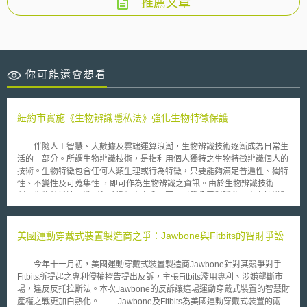
推薦文章
你可能還會想看
紐約市實施《生物辨識隱私法》強化生物特徵保護
伴隨人工智慧、大數據及雲端運算浪潮，生物辨識技術逐漸成為日常生
活的一部分。所謂生物辨識技術，是指利用個人獨特之生物特徵辨識個人的
技術。生物特徵包含任何人類生理或行為特徵，只要能夠滿足普遍性、獨特
性、不變性及可蒐集性 ，即可作為生物辨識之資訊。由於生物辨識技術能
利用生物特徵達到識別與驗證個人身分，因而引發公眾對隱私、資安等議題
的關注。 對此，紐約市於2021年7月21日也開始正式施行《生物辨識
隱私法》（biometric privacy act） ，期能藉由限制業者利用生物辨識技術
以及賦予消費者訴訟權利作法，促成隱私權的週全保障。 該法主要有
美國運動穿戴式裝置製造商之爭：Jawbone與Fitbits的智財爭訟
三大部分： 一、規範生物辨識資訊範圍，包含但不限於（1）視網膜或虹膜
掃描（2）指紋或聲紋（3）手或臉部立體掃描或是其他可用於識別之特徵。
今年十一月初，美國運動穿戴式裝置製造商Jawbone針對其競爭對手
就前開生物特徵，要求業者應在所有消費者入口處放置清晰顯眼的標誌，搭
Fitbits所提起之專利侵權控告提出反訴，主張Fitbits濫用專利、涉嫌壟斷市
配簡單易懂方式揭露其蒐集、保留、儲存消費者生物辨識資訊行為。同時，
場，違反反托拉斯法。本次Jawbone的反訴讓這場運動穿戴式裝置的智慧財
也明文禁止業者將消費者生物辨識資訊以販賣、租賃、交易或是分享方式交
產權之戰更加白熱化。 Jawbone及Fitbits為美國運動穿戴式裝置的兩大
換任何相關價值或利益。 二、提供受侵害之消費者訴訟權與法定賠償請求