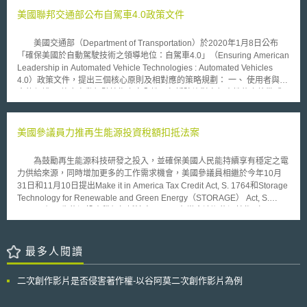
美國聯邦交通部公布自駕車4.0政策文件
美國交通部（Department of Transportation）於2020年1月8日公布
「確保美國於自動駕駛技術之領導地位：自駕車4.0」（Ensuring American
Leadership in Automated Vehicle Technologies : Automated Vehicles
4.0）政策文件，提出三個核心原則及相對應的策略規劃： 一、 使用者與社
會的保護： 整合自動駕駛技術之安全性，包括防堵對自駕車性能之詐欺或
誤導行為，以強化民眾對此新興技術的信心。 與自駕車技術開發商、製造
商及服務商合作，預防與降低惡意使用自動駕駛技術所造成的公共安全威脅
及犯罪，如制定網路安全標準、於運輸系統之資料傳輸媒介及資料庫設計能
美國參議員力推再生能源投資稅額扣抵法案
夠防止、反應、偵測潛在或已知危險之可行作法。 要求製造商於設計和結
合相關自動駕駛技術時，採取具整體風險考量之方式，以確保資料安全性與
為鼓勵再生能源科技研發之投入，並確保美國人民能持續享有穩定之電
公眾隱私保護，特別是針對駕駛者與乘客，以及第三人資料存取、分享及使
力供給來源，同時增加更多的工作需求機會，美國參議員相繼於今年10月
用。 支援與協助自動駕駛技術研發，並透過提供多樣化商品和服務，滿足
31日和11月10日提出Make it in America Tax Credit Act, S. 1764和Storage
消費者需求並增加自駕車的普及性，使國人能使用安全且能負擔的移動載
Technology for Renewable and Green Energy（STORAGE） Act, S.
具。 二、 保障市場效率： 採取靈活及技術中立政策，由大眾選擇具經濟及
1845兩個再生能源投資稅額扣抵法案。 在當今清潔能源技術（clean
有效率的運輸方案。 透過相關智慧財產法規，保護相關技術，並持續推動
energy technology）之研發重要性與日俱增的趨勢下，為活絡與刺激美國
經濟增長之政策及提升國內技術創新競爭力。 收集與研擬國內外法規資
清潔能源製造產業的成長，美國參議員期待透過S.1764這項法案的通過，
料，並使自動駕駛技術產品及服務能夠與國際標準接軌。 三、 促進與協調
額外投注美金5億元於先進製造者稅額扣抵計畫（Advanced Manufacturers
最多人閱讀
各方合作： 積極協調全國自動駕駛技術研究、法規和政策，以利有效運用
Tax Credit program），進而達成強化清潔能源產業發展之目的，同時提供
各機構資源。 參考國際間自動駕駛技術標準及監理法規，並與各州政府及
美國境內相關產業市場更多工作機會。另外，為克服再生能源如太陽能和風
業界共同研擬與整合自動駕駛技術至現行運輸系統標準與相關法規。
二次創作影片是否侵害著作權-以谷阿莫二次創作影片為例
力等發電方式所具有的不確定性（如風力未達可發電標準等），如何儲存此
類綠色能源之技術研發乃為現今各界戮力強化的領域。為集結並鼓勵更多研