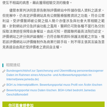
使互不相識的病患，藉此獲得經驗交流的機會。
儘管本案判決同意原告刪除評價網站中所儲存個人資料之請求，
但見解中，仍肯定評價網站具有公開醫療服務資訊之功能，符合公眾
利益，受評價醫師被公開之個人簡介亦僅涉及與社會大眾相關之範
圍。針對網站評分及評論功能之濫用，醫師仍可對各種不當行為分別
採取法律途徑保障自身權益。由此可知，德國聯邦最高法院仍認定，
評價網站之評分與評論機制，仍符合聯邦資料保護法規範之宗旨，惟
若該評價網站以評價機制作為商業行銷手段，則不得主張其言論及意
見表達自由高於受評價者之資訊自主權。
相關連結
Bundesgerichtshof zur Speicherung und Übermittlung personenbezogener
Daten im Rahmen eines Artzsuche- und Arztbewertungsportals im
Internet(www.jameda.de)
BGH zu Internetplattform. Bewertungsportal muss Profil von Ärztin löschen
Bewertungsportal muss Daten löschen. BGH-Urteil bedroht Jamedas
Geschäftsmodell
你可能會想參加