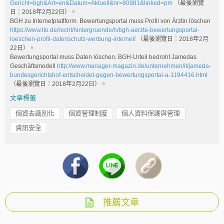
Gericht=bgh&Art=en&Datum=Aktuell&nr=80981&linked=pm
（最後瀏覽
日：2018年2月22日）。
BGH zu Internetplattform. Bewertungsportal muss Profil von Ärztin löschen
https://www.lto.de/recht/hintergruende/h/bgh-aerzte-bewertungsportal-
loeschen-profil-datenschutz-werbung-internet/
（最後瀏覽日：2018年2月
22日）。
Bewertungsportal muss Daten löschen. BGH-Urteil bedroht Jamedas
Geschäftsmodell
http://www.manager-magazin.de/unternehmen/it/jameda-
bundesgerichtshof-entscheidet-gegen-bewertungsportal-a-1194416.html
（最後瀏覽日：2018年2月22日）。
文章標籤
個資去識別化
個資管理制度
個人資料保護與管理
資訊安全
推薦文章