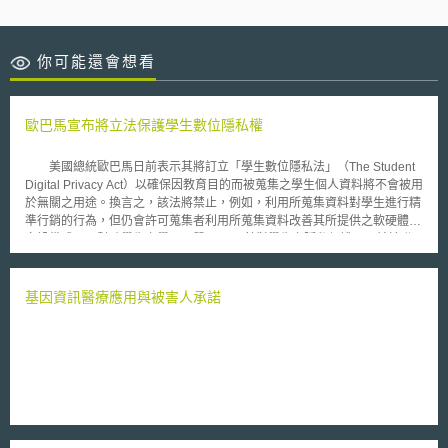
你可能還會想看
歐巴馬宣布將立法保護學生數位隱私權
美國總統歐巴馬日前表示其將訂立「學生數位隱私法」（The Student
Digital Privacy Act）以確保因教育目的而被蒐集之學生個人資料將不會被用
於無關之用途。換言之，該法將禁止，例如，利用所蒐集資料對學生進行精
準行銷的行為，但仍會許可蒐集者利用所蒐集資料改善其所提供之軟硬體教
育設備或用以幫助學生之學習品質。 針對學生之隱私保護，目前於聯
邦層級至少已有家庭教育權利與隱私法（Family Educational Rights and
Privacy Act，FERPA），該法及其授權法令雖賦予學生及其家長對學校所
保有之教育紀錄（educational record）之蒐集、使用有知情同意權及其他
基因資訊醫療應用與被害人承諾
如修正教育紀錄之權利。但FERPA也列了相當多的例外情形，例如，醫療
資料、受雇紀錄等均不在教育紀錄之列；此外，學校亦可不經同意即公布學
生的姓名、電子郵件、出生地、主修、預計畢業日期等資料。 學生數
位隱私法未來如能獲國會通過成為法律，該法與FERPA的異同，及其內容
與施行實務是否確有助於學生隱私之改善，仍有待觀察。