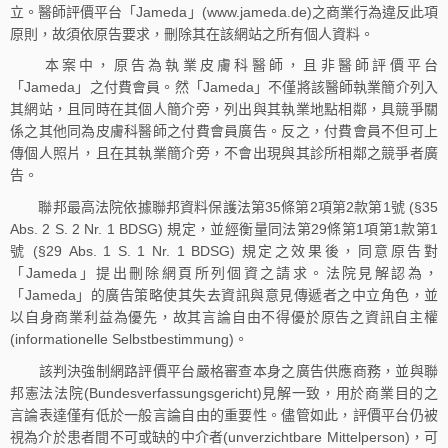
立。醫師評價平台「Jameda」(www.jameda.de)之商業行為違反此項
原則，故須依原告要求，刪除其在該網站之所有個人資料。
本案中，原告為執業皮膚科醫師，且非醫師評價平台
「Jameda」之付費會員。然「Jameda」不僅將該醫師執業簡介列入
其網站，且同時在其個人簡介旁，列出與其執業地點相鄰，具競爭關
係之其他同為皮膚科醫師之付費會員廣告。反之，付費會員不但可上
傳個人照片，且在其執業簡介旁，不會出現與其診所相鄰之競爭者廣
告。
聯邦最高法院依據聯邦資料保護法第35條第2項第2款第1號 (§35
Abs. 2 S. 2 Nr. 1 BDSG) 規定，並經衡量同法第29條第1項第1款第1
號 (§29 Abs. 1 S. 1 Nr. 1 BDSG) 規定之效果後，同意原告對
「Jameda」提出刪除網頁所列個資之請求。法院見解認為，
「Jameda」的廣告策略使其失去資訊與意見傳遞者之中立角色，並
以自身商業利益為優先，故其言論自由不得優於原告之資訊自主權
(informationelle Selbstbestimmung)。
該判決強制網路評價平台嚴格審查本身之廣告供應商務，並與聯
邦憲法法院(Bundesverfassungsgericht)見解一致，用於商業目的之
言論表達僅有低於一般言論自由的重要性。儘管如此，評價平台仍被
視為介於患者間不可或缺的中介者(unverzichtbare Mittelperson)，可