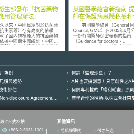
衛生部發布「抗菌藥物
英國醫學總會新指南 提醒醫
應用管理辦法」
師在保護病患隱私權和
可能具有共同基因者健
以來，中國民眾對於抗菌藥
英國醫學總會（General Med
間做出衡平
抗生素等）存有高度的依賴
Council, GMC）在2009年9
就了國內規模龐大的抗菌藥物
一份有關醫師保密義務的指南
依據中國衛生部統計，中國民
（Guidance for doctors -
菌藥物的人均消費額幾乎是美
Confidentiality），該指南針
的10倍。對此，世界衛生組織
測資訊的部份指出，病患的基
011年4月7日便正式提出警告與
和一些其他的資訊，有時也會
若中國未能控制抗菌藥物濫用
患擁有共同基因或其它連結的
，很快將面臨「無藥可用」的
的資訊，因為，在病患身上所
影片為例
何謂「監理沙盒」？
並演變為全球人類的災難。
來的因有缺陷基因所造成的疾
轉前述抗菌藥物濫用狀況，
能也就指出了和病患有血緣關
的晚近見解與趨勢
A片也要搞創意！具原創性之A
生部於2012年4月24日正式發
屬的發病可能性，或甚至是幾
進行技術評估
抗菌藥物臨床應用管理辦法」
何謂專利權的「權利耗盡」原則
確定他們未來也會發病。此時
稱管理辦法)，分別對於抗菌藥
要提醒病患應該立即通知也有
losure Agreement,
產學合作的推動-以株式會社東京
用及醫療院所之管理制度作了
此有缺陷基因的親屬，以期能
完整規範： 1. 對抗菌藥物採分
那些親屬接受預防治療或作更
制，分為「非限制使用級」、
的檢查，對潛在的健康問題有
使用級」及「特殊使用級」三
備。 然而，若是病患表示了反對
其他資訊
段216號22樓
要求醫療院所依此分類，擬定
的意思，例如病患是來自一個
藥物供應目錄」，凡具有同一
家庭，和親屬的關係並不良好
+886-2-6631-1001
隱私權聲明
徵才訊息
稱者，其注射型和口服型各不
基於其它個人的理由，所以不