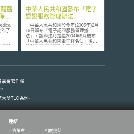
中華人民共和國發布「電子
保護
認證服務管理辦法」
康之
ical
中華人民共和國於今年(2005年)2月
月公佈了
18日頒布「電子認證服務管理辦
法」，該辦法乃是繼2004年8月頒布
「中華人民共和國電子簽名法」後，
對基因檢
針對電子認證服務產業所為之規範，
因資訊
目的在於使主管機關(中華人民共和國
是和病
資訊產業部)對於憑證機構與電子認證
其他人
服務之實施得有一明確之監督管理辦
診斷出
法(第4條)，將於今年(2005年)4月1日
病，可
正式施行。該辦法對於憑證機構之核
係的親
可、電子認證服務之提供、暫停與終
片享有著作權
乎可以
止、憑證應記載事項、憑證機構之審
?
，醫師
查義務、主管機關之監督管理辦法，
可能有
以及相關罰責均予以明定。並於該法
大學TLO為例-
夠協助
第41條設有過渡條款，明定憑證機構
進一步
必須於今年(2005年)9月30日前取得電
所準
子認證服務許可，於今年(2005年)10
月1日起，未取得許可者不得繼續從事
連結
破碎的
電子認證服務，是以不採自願認可
，或是
制。
資策會
相關連結
願意告