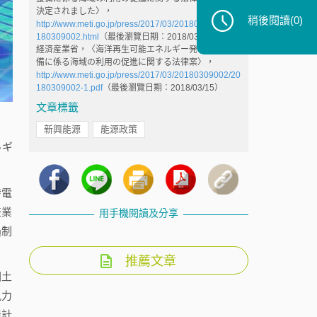
決定されました〉，
稍後閱讀
(0)
http://www.meti.go.jp/press/2017/03/20180309002/20
180309002.html
（最後瀏覽日期︰2018/03/15）
経済産業省，〈海洋再生可能エネルギー発電設備の整
備に係る海域の利用の促進に関する法律案〉，
http://www.meti.go.jp/press/2017/03/20180309002/20
180309002-1.pdf
（最後瀏覽日期︰2018/03/15）
文章標籤
新興能源
能源政策
ルギ
發電
產業
用手機閱讀及分享
過制
推薦文章
國土
風力
佳計