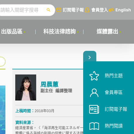
訂閱電子報
會員登入
English
出版品區
科技法律諮詢
媒體露出
熱門主題
周晨蕙
副主任 編譯整理
會員專區
訂閱電子報
上稿時間：
2018年03月
資料來源：
熱門閱讀
経済産業省，〈「海洋再生可能エネルギー発電設備の
整備に係る海域の利用の促進に関する法律案」が閣議