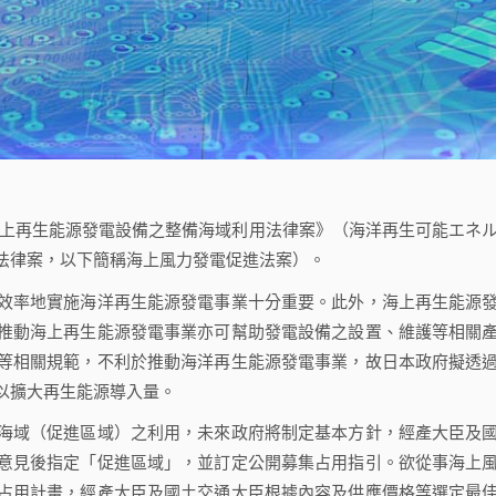
海上再生能源發電設備之整備海域利用法律案》（海洋再生可能エネ
法律案，以下簡稱海上風力發電促進法案）。
率地實施海洋再生能源發電事業十分重要。此外，海上再生能源
推動海上再生能源發電事業亦可幫助發電設備之設置、維護等相關
等相關規範，不利於推動海洋再生能源發電事業，故日本政府擬透
以擴大再生能源導入量。
域（促進區域）之利用，未來政府將制定基本方針，經產大臣及
意見後指定「促進區域」，並訂定公開募集占用指引。欲從事海上
占用計畫，經產大臣及國土交通大臣根據內容及供應價格等選定最