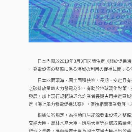
日本內閣於2018年3月9日閣議決定《關於促進
ー発電設備の整備に係る海域の利用の促進に関する
日本四面環海、國土面積狹窄，長期、安定且有效
之碳排放量較火力發電為少，有助於地球暖化對策，
發展，加上現行規範缺乏允許業者長期占用指定區域
定《海上風力發電促進法案》，促進相關事業發展，
根據法案規定，為推動再生能源發電設備之整備海
交通大臣、農林水產大臣、環境大臣等在聽取協議會
發電之業者，應向經產大臣及國土交通大臣提出公募