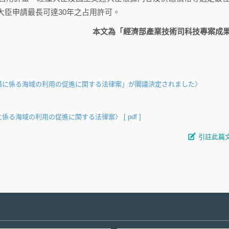
大臣申請最長可達30年之占用許可。
本文為「經濟部產業技術司科技專案成
備に係る海域の利用の促進に関する法律案」が閣議決定されました〉
に係る海域の利用の促進に関する法律案〉
[ pdf ]
引註此篇