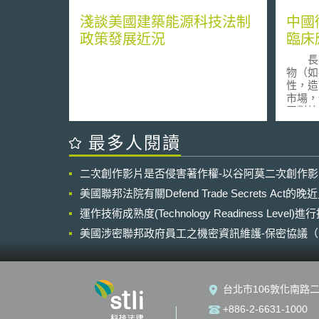
淺談美國建築能源科技法制
中國
政策發展近況
臨床
長久
物（如
性，造
市場，
眾對抗
國民眾
早於2
最多人閱讀
呼籲，
的情況
二次創作影片是否侵害著作權-以谷阿莫二次創作
窘境，
為扭
美國聯邦法院有關Defend Trade Secrets Act
中國衛
運作技術成熟度(Technology Readiness Level)
布了「
(以下
美國涉密聯邦政府員工之機密資訊維護-保密協議（Non-disc
物的使
NDA）之使用
如下的
級管理
「限制
台北市106敦化南路二
類，並
「抗菌
+886-2-6631-1000
通用名