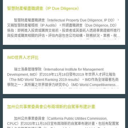
智慧財產權盡職調查（IP Due Diligence）
智慧財產權盡職調查（Intellectual Property Due Diligence, IP DD），
又稱智慧財產權稽核（IP Audits）。所謂盡職調查（Due Diligence, DD）
係指：即將進入投資或購買交易前，投資者或其委託人透過事實證據所進行
與投資或購買相關的評估。評估內容包含公司結構、財務狀況、業務、稅
務、人力資源等，亦涵蓋有形資產與無形資產。其主要目的在於釐清該投資
或購買是否存在潛在的法律風險。隨智慧財產權的概念愈來愈成熟，智慧財
產權盡職調查也益發重要。智慧財產權盡職調查的內容常會包含：財產權
（如：註冊地域、質押或保全情形）、授權或轉授權限制、申請之時期、優
IMD世界人才評比
先權效期、爭議或訴訟（如：是否存在專利權無效之風險）。智慧財產權盡
職調查的資料蒐集方式除了調閱智慧財產權申請記錄（file wrapper）、保
瑞士洛桑管理學院（International Institute for Management
密契約、授權文件，常見調查方式亦包含訪談重要員工和審閱發明人的僱傭
Development, IMD）於2019年11月18日發布2019 年世界人才評比報告
契約。 假若沒有善盡智慧財產權盡職調查，很可能會後續引發潛藏的
（The IMD World Talent Ranking 2019 results）。IMD作為全球最著名商
風險，諸如：估值錯誤、交易可能會因為未提前排除繁冗細節而遲延進而影
學院之一，其所屬之世界競爭力研究中心（IMD World Competitiveness
響投資人意願、可能會導致必須重新談判，最嚴重可能必須放棄整個交易。
Center, WCC）透過收集數據以及分析相關政策結果，推進對世界競爭力的
未善盡智慧財產權盡職調查著名的實例是蘋果（Apple）與唯冠的iPad商標
認知，包含每年出版年度世界競爭力排名（World Competitiveness
爭議。2006年蘋果策畫平板電腦並希望以iPad為名，台灣的唯冠集團早在
Rankings）、世界數位競爭力報告（World Digital Competitiveness
2000年起於多國註冊iPad電腦商標。2009年蘋果透過英國子公司以3.5萬英
Ranking），和世界人才評比報告。 2019 年世界人才評比報告以「人
加州公共事業委員會公布兩項新的自駕車布建計畫
鎊收購唯冠的iPad全球商標，並於2010年推出iPad。因為蘋果的智慧財產
才投資與發展」、「人才吸引力」和「人才整備度」（Readiness）為三大
權盡職調查疏漏，而未發現iPad於中國大陸之商標權屬於深圳唯冠公司而非
評比指標，評比63個經濟體。「人才投資與發展」衡量國家提供給人力之資
台灣唯冠，所以不能進入中國大陸市場。最後，蘋果與深圳唯冠以6,000萬
加州公共事業委員會（California Public Utilities Commission,
源，「人才吸引力」評估吸引本地和外國人才的程度，「人才整備度」則評
美元鉅額和解。從iPad案可窺知智慧財產權盡職調查之重要性。
CPUC）於2020年11月19日宣布兩項新的自駕車布建計畫，包括有配置駕
估人才技術及競爭品質。三大指標下再區分有32個細項，包含公共教育支