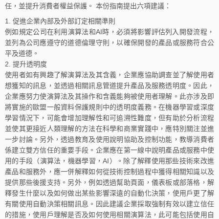
任，並提升消費者權益保護。 本份指南提出六項建議：
促進企業內部及外部訂定相關準則
例如規定公司在利用演算法和AI時，必須將影響評估列入開發流程，
並列為公司應遵守的道德倫理守則，以確保開發的產品或服務符合公
平及道德。
提升透明度
使用者如有興趣了解演算法及其含義，企業應協助調查並了解使用者
想獲知的訊息，並透過相關訊息管道提升產品及服務透明度。因此，
企業應努力使演算法及其操作和含義能夠被使用者理解。此亦涉及即
將實施的歐盟一般資料保護規則中的透明度義務。在機器學習或深度
學習情況下，可能會增加理解性和可追溯性難度，但有助於分析流程
並使其更接近人類理解的方法在科學和商業實踐中，應特別關注並進
一步討論。另外，透過教育及使用說明協助及控制功能，教導消費者
係建立雙方信任的重要手段。企業應在第一線中說明產品或服務中使
用的手段（演算法，機器學習，AI）。除了解釋使用那些技術來改進
產品和服務外，應一併解釋如何從技術控制過程中獲得相關知識以及
提供那些後援支持。另外，例如透過幫助頁面，儀表板或部落格，解
釋發生什麼以及如何做出某些影響深遠的自動化決策，使用戶更了解
有關使用自動決策相關訊息。因此建議企業採取強制有效以建立信任
的措施，使用戶理解是否及如何使用相關演算法，此可能包括使用自