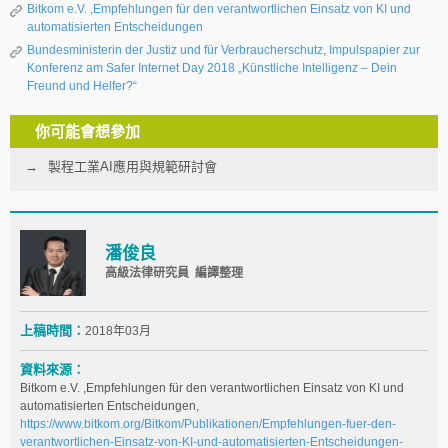
Bitkom e.V. ,Empfehlungen für den verantwortlichen Einsatz von KI und
automatisierten Entscheidungen
Bundesministerin der Justiz und für Verbraucherschutz, Impulspapier zur
Konferenz am Safer Internet Day 2018 „Künstliche Intelligenz – Dein
Freund und Helfer?“
你可能會想參加
製程工業AI應用與規範研討會
潘俊良
高級法律研究員 編譯整理
上稿時間：
2018年03月
資料來源：
Bitkom e.V. ,Empfehlungen für den verantwortlichen Einsatz von KI und
automatisierten Entscheidungen,
https://www.bitkom.org/Bitkom/Publikationen/Empfehlungen-fuer-den-
verantwortlichen-Einsatz-von-KI-und-automatisierten-Entscheidungen-