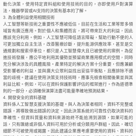
動化決策，使用特定資料組和使用技術的目的，亦即使用戶對演算
法，機器學習或AI支持的決策有基本的了解。
為全體利益使用相關技術
人工智慧等新技術之重要性不應被低估，目前在生活和工業等眾多領
域皆有廣泛應用。對於個人和集體而言，將可帶來巨大的利益，因此
應該充分利用。例如，人工智慧可降低語言障礙，幫助行動不便的人
可更加獨立自主生活，改善醫療診斷，提升能源供應效率，甚至是交
通規劃和搜索停車位，都只是人工智慧偉大且已被使用的案例。為促
進技術發展，應公平地利用其優勢並預留商業應用模式的空間，同時
充分解決涉及的具體風險。產業特定的解決方案十分重要，但應兼顧
受影響者的利益，並與廣大公眾利益找出妥協平衡點，且應排除不適
當的歧視。建議在使用決策支持技術時，應事先檢查相關後果並與其
利益比較。例如，可以在資料保護影響評估的框架進行。作為道德準
則的一部分，必須確保演算法盡可能量準確地預測結果。
開發安全的資料基礎
資料係人工智慧支援決策的基礎。與人為決策者相同，資料不完整或
錯誤，將導致做出錯誤的決定。因此決策系統的可靠性仍取決資料的
準確性。但資料質量和資料來源始終不能追溯到源頭，如果可能的
話，只有匯總或非個人資料可用於分析或分類用戶群組。因此，確切
細節不可被使用或揭露。因此建議企業應考慮要使用的資料、資料的