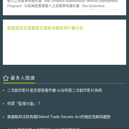
駛人之自駕車布建計畫（the Drivered Autonomous Vehicle Deployment
出、師生比、在職訓練、女性勞動力、學徒制度、員工獎酬及紅利、個人所
Program）以及無配置駕駛人之自駕車布建計畫（the Driverless
得稅率、職場環境健康等。 2019年之人才評比結果，前5名均為歐洲國
Autonomous Vehicle Deployment Program），並同意服務商於確保安全
家，依序為瑞士、丹麥、瑞典、奧地利及盧森堡。我國在全球排名20，亞洲
的前提下，進行自駕載客服務測試並進行收費。 本次新的布建計畫之
排名第3，僅次新加坡（10）與香港（15），勝過排名分別為35和33的日
實施，希望達成以下四項目標： 保護旅客之安全（protect passenger
韓兩國，為歷年來排名最佳。細項中，我國較為優勢的部分包括國際學生能
safety）。 擴大自駕技術之的優點至加州所有社區（expand the benefits of
歐盟提出先進製造先進歐洲報告與行動方針
力評鑑（PISA）排名第2、理工科畢業生比例全球第3、衛生健康環境全球
autonomous vehicle technologies to all of California’s communities）。
第6等。
改善所有人（特別是針對弱勢及低收入社區）之交通方式（improve
transportation options for all, particularly for disadvantaged communities
and low-income communities）。 減少（特別是針對弱勢及低收入社區）
溫室氣體空氣污染物之排放（reduce greenhouse gas emissions and air
pollutants, particularly in disadvantaged communities）。 依該計畫
規定，申請人必須具備載客等級P的許可（Charter-Party Carrier Class P
permit）或A等級之載客認證（Class A charter party certificate）並取得加
州汽車管理局（California Department of Motor Vehicles, DMV）自駕布建
最多人閱讀
之許可。此外，申請人亦須提交提出針對COVID-19之防疫宣導措施以及
《乘客安全計畫》（Passenger Safety Plan），該計畫應包含降低自駕載
客實驗過程中所有乘客（包括身心障礙及輪椅人士）風險之規劃。 參
二次創作影片是否侵害著作權-以谷阿莫二次創作影片為例
與計畫之申請人亦需向加州公共事業委員會繳交以下資料： 按季繳交以匿
名之方式記錄個別乘客之上下車地點資料。 自駕車上無障礙空間之設置面
何謂「監理沙盒」？
積。 對於弱勢社區的服務水平（service levels）。 車輛之燃料類型。 車輛
行駛與乘客搭乘之里程。 申請人願意加強服務無障礙和弱勢社區之保證。
美國聯邦法院有關Defend Trade Secrets Act的晚近見解與趨勢