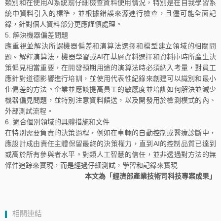
類別和在使用AI系統前仔細檢查資料使用情況，特別是在自我學習系
統中資料引入的標準，並根據錯誤來源進行檢查，且儘可能全面記
錄，針對個人資料部分更應謹慎處理。
解決機器偏差問題
應重視並解決所謂機器偏差和演算法選擇和模型建立領域的相關問
題。解釋演算法，機器學習或AI在基層資料選擇和資料庫時所產生決
策偏見相當重要，在開發預期用途的演算法時必須納入考量，對員工
應針對道德影響進行培訓，並使用代表性紀錄來創建可以識別和最小
化偏差的方法。企業並應該提高員工的敏感度並培訓如何解決並減少
機器偏見問題，並特別注意資料饋送，以及開發用於檢測模式的內、
外部測試流程。
適合個別領域的具體措施和文件
在特別需要負責的決策過程，例如在車輛的自動控制或醫療診斷中，
應設計成由責任主體保留最終的決策權力，直到AI的控制品質已達到
或高於所有參與者水平。對類人工智慧的信任，並非透過對方法的無
條件追踪來實現，而是經過仔細測試，學習和記錄來實現
本文為「經濟部產業技術司科技專案成果」
相關連結