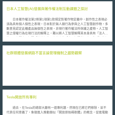
日本人工智慧(AI)發展與著作權法制互動課題之探討
日本著作權法第2條第1項第1款規定對著作物定義中，創作性之表現必
須為具有個人個性之表現，日本對於無人類行為參與之人工智慧創作物，多
數意見認定此種產品無個性之表現，非現行著作權法所保護之產物。人工智
慧之侵權行為在現行法的解釋上，難以將人工智慧解釋其本身具有「法人
格」，有關人工智慧「締結契約」之效力為「人工智慧利用人」與「契約相
對人」間發生契約之法律效果。日本政府及學者對人工智慧之探討，一般會
以人工智慧學習用資料、建立資料庫人工智慧程式、人工智慧訓練/學習完
成模型、人工智慧產品四個區塊加以探討。日本政策上放寬著作權之限制，
社群媒體發展網路不當言論管理機制之趨勢觀察
使得著作物利用者可以更加靈活運用。為促進著作之流通，在未知著作權人
之情況下，可利用仲裁系統。在現今資訊技術快速成長的時代，面對人工智
慧的浪潮，日本亦陸續推出相關人工智慧研發等方針及規範，對於爾後之發
展值得參酌借鏡。
Tesla開放所有專利
過去，在Tesla的總部大廳有一道專利牆，然現在已將它們移除，並不
代表任何意義了，象徵進入推動類似「開放原始碼軟體」的概念，促進電動