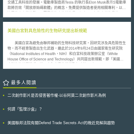
交通工具科技的發展。電動車製造商Tesla 的執行長Elon Musk表示S電動車
款將仿效「開放原始碼軟體」的概念，免費提供製造者使用相關專利，以加
速電動車產業的發展，因電動汽車的銷售量，仍未及一般汽車銷售量的
1%；再者，假如電動車廣泛的發展，亦可降低電池交換站等基礎設施的成
本。 Tesla為促進永續運輸的發展，將釋出數百件專利，且不會針對任
何基於善意使用Tesla技術的人，提起專利訴訟，並進一步表示「假如我們
美國白宮對具危險性的生物研究提出新規範
是創造電動交通工具的開路先鋒，卻同時佈下許多智財地雷，禁止其他人踏
入電動車產業領域，豈不是和我們的理念背道而馳。」Elon Musk坦言當他
美國白宮為避免由聯邦補助的生物科技研究案，因研究涉及具危險性生
經營第一間公司時，認為專利等同於獎勵，因此設法努力取得專利；但之後
物，而不經意製造出生化武器，繼此於2014年9月24日由國家衛生研究院
體認到專利某程度阻礙進步，且保護的是大企業而非發明人本身，亦即企業
（National Institutes of Health，NIH）和白宮科技政策辦公室（White
有如獲得一場訴訟的門票，必須盡量避免運用此手段。 每年全球有100
House Office of Science and Technology）共同提出新規範，即「美國政
億元的新車產量，Tesla的生產速度根本不足以應對碳危機，易言之，在如
府對生物科學雙重用途研究與考量的機構監督政策」（United States
此廣大的市場，Tesla真正的敵人為世界各地工廠每日傾瀉出產的汽油車，
Government Policy for Institutional Oversight of Life Sciences Dual Use
而非其他的電動車製造商，故釋出專利的舉動，相信將能促始其他電動車製
Research of Concern），旨在加強由聯邦預算補助的生物雙重用途研究
造商，甚至全世界的電動車產業，因此共同且加速發展的科技平台而受惠。
（Dual Use of Research）安全性。 前述生物科技研究中的生物雙重
最多人閱讀
用途研究，意指以增進公共衛生、國家安全、農業、環境等為主旨的生命科
學研究之外，尚有其他具殺傷力或致命性的合法研究，例如合成病毒、除草
二次創作影片是否侵害著作權-以谷阿莫二次創作影片為例
劑等。早於2013年，美國白宮即已開始實施「美國政府對生物科學雙重用
途研究與考量的監督政策」（United States Government Policy for
Oversight of Life Sciences Dual Use Research of Concern），惟本次另以
何謂「監理沙盒」？
機構為主要規範對象。而作成新規範之重點分述為三如下： 1.原先以補助單
位（通常為國家衛生研究院），為具危險性生物研究案為監督、責成單位，
美國聯邦法院有關Defend Trade Secrets Act的晚近見解與趨勢
現將該監督責任歸屬移轉至取得相關補助的科學家、大學或研究機構。 2.從
事相關具危險性生物研究之科學家，必須通報其所屬機構，並且須召開審查