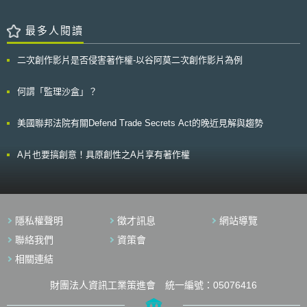
創意事業原創之產品或服務，並經由學校、機關、團體捐贈學生或弱勢團
體。（文創法第26條第1項第1款） 所稱國內文化創意事業，係指「在
我國依法設立之法人、合夥或獨資事業，或具有中華民國國籍之國民，從事
最多人閱讀
文化創意產業者」（營利事業捐贈文化創意相關支出認列費用或損失實施辦
法第2條，下稱認列辦法）。只要是國內文化創意事業所研發創作，提供消
二次創作影片是否侵害著作權-以谷阿莫二次創作影片為例
費者消費之產品或服務，均適用捐贈認列抵稅。 營利事業所捐贈之原
創產品或服務，須經由學校、機關或團體，核轉給適格的捐贈對象。所稱
「學校」，包括所有各級依法設立、實施正規教育的公、私立學校，故不包
何謂「監理沙盒」？
含補習學校與社區大學（認列辦法第2條）。另為確保捐贈為弱勢團體所
用，針對受贈團體之認定標準，限於依法設立或登記之非營利組織。透過符
美國聯邦法院有關Defend Trade Secrets Act的晚近見解與趨勢
合上述資格之學校、機關或團體，將購買之原創產品或服務核轉給各級公私
立學校之在學學生，以及依法設立或登記專門協助身心障礙者、原住民及其
他弱勢族群之團體。 （二）偏遠地區舉辦之文化創意活動。（文創法第26
A片也要搞創意！具原創性之A片享有著作權
條第1項第2款） 所稱偏遠地區係指人口密度較低、或交通較為不便、
地理位置偏遠之地區，如離島（認列辦法第2條）。考量我國文化活動在城
鄉的相較之下，仍多集中於城市，為兼顧文化創意產業之均衡發展，縮短城
鄉差異，故以本款規定鼓勵營利事業捐贈國內文化創意事業於偏遠地區舉辦
文化創意活動，以提高民眾參與文化創意活動意願及文化素養，同時達到發
隱私權聲明
徵才訊息
網站導覽
展國內文化創意事業之立法目標。凡屬於對公眾舉辦之展覽、表演、映演、
拍賣或其他經各中央目的事業主管機關認定之活動，並應以公開且無償之方
聯絡我們
資策會
式服務偏遠地區之民眾者為限。 （三）捐贈文化創意事業成立育成中心。
相關連結
（文創法第26條第1項第3款） 雖然文創法第26條第1項第3款規定捐贈
於「成立」的費用或損失才可認列，但避免育成中心設置過於浮濫，「營利
事業捐贈文化創意相關支出認列費用或損失實施辦法」第5條規定設計育成
財團法人資訊工業策進會 統一編號：05076416
中心應以設立後已有營運經營活動為限，且針對經營團隊管理階層人員之專