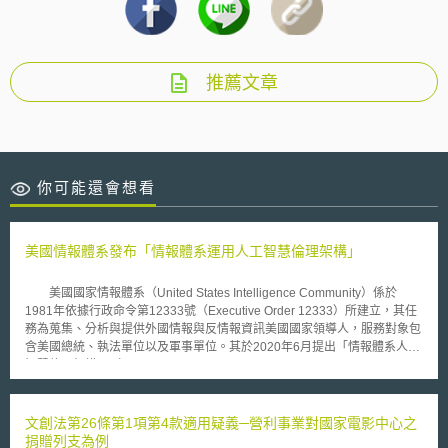
推薦文章
你可能還會想看
美國情報體系發布「情報體系運用人工智慧倫理架構」
美國國家情報體系（United States Intelligence Community）係於
1981年依據行政命令第12333號（Executive Order 12333）所建立，其任
務為蒐集、分析與提供外國情報與反情報資訊美國國家領導人，服務對象包
含美國總統、執法單位以及軍事單位。其於2020年6月提出「情報體系人工
智慧倫理架構」（Artificial Intelligence Ethics Framework for the
Intelligence Community），為人工智慧系統與訓練資料、測試資料之採
購、設計、研發、使用、保護、消費與管理提出指引，並指出人工智慧之利
用須遵從以下事項： 一、於經過潛在風險評估後，以適當且符合目的之方
文創法第26條第1項第4款適用疑義─營利事業對國家電影中心之
法利用； 二、人工智慧之使用應尊重個人權利與自由，且資料取得應合法
捐贈列支為例