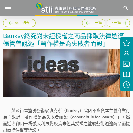
返回列表
上一篇
下一篇
Banksy終究對未經授權之商品採取法律途徑
儘管曾說過「著作權是為失敗者而設」
英國街頭塗鴉藝術家班克斯（Banksy）曾因不齒資本主義商業行
為而說過「著作權是為失敗者而設（copyright is for losers）」，然
而近期卻因一場義大利展覽販賣未經其授權之塗鴉藝術週邊商品而提
出商標侵權等訴訟。