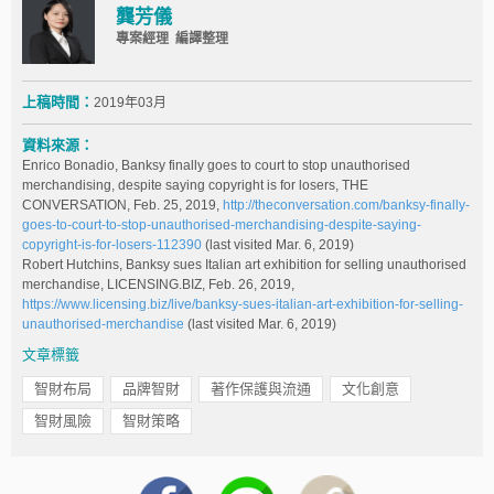
龔芳儀
專案經理 編譯整理
上稿時間：
2019年03月
資料來源：
Enrico Bonadio, Banksy finally goes to court to stop unauthorised
merchandising, despite saying copyright is for losers, THE
CONVERSATION, Feb. 25, 2019,
http://theconversation.com/banksy-finally-
goes-to-court-to-stop-unauthorised-merchandising-despite-saying-
copyright-is-for-losers-112390
(last visited Mar. 6, 2019)
Robert Hutchins, Banksy sues Italian art exhibition for selling unauthorised
merchandise, LICENSING.BIZ, Feb. 26, 2019,
https://www.licensing.biz/live/banksy-sues-italian-art-exhibition-for-selling-
unauthorised-merchandise
(last visited Mar. 6, 2019)
文章標籤
智財布局
品牌智財
著作保護與流通
文化創意
智財風險
智財策略