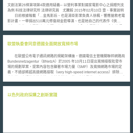
且符合相關政策與法規之要求； 三、應於利用程序內結合人類判斷與建立
文創法第26條第項第4款適用疑義─ 以營利事業對國家電影中心之捐贈列支
問責機制，以因應AI產品之風險並確保其決策之適當性。 四、於不破壞其功
為例 科技法律研究所 法律研究員 尤騰毅 2015年02月10日 壹、事實說明
能與實用性之前提下，盡可能確認、統計以及降低潛在之歧視問題。 五、AI
日前根據報載「…金馬影后、也是湯臣影業負責人徐楓，響應搶救老電
進行測試時應同時考量其未來利用上可預見之風險。 六、持續維持AI模型之
影計畫，一舉捐出510萬元修復胡金銓導演、也是她自己的代表作《俠
迭代（Iteration）、版本與改動之審查。 七、AI之建立目的、限制與設計之
女》，作為國家電影中心的開門之喜。…」（「國家電影中心」成立 徐楓
輸出項目，應文件化。 八、盡可能使用可解釋與可理解之方式，讓使用
捐款510萬，經濟日報，2014.07.28）。營利事業對於財團法人國家電影中
者、審查者與公眾理解為何AI會產出相關決策。 九、持續不定期檢測AI，以
心之捐贈列支，係依所得稅法第36條，或文創法第26條第1項第4款申請？
確保其符合當初建置之目的。 十、確認AI於產品循環中各階段之負責人，包
貳、法律評析 一、依所得稅法第36條第1款以專案核准方式辦理，得不受列
歐盟執委會同意德國全面開放寬頻市場
含其維護相關紀錄之責任。
支金額限制 營利事業針對政府捐助成立之特定財團法人，目前財政部
依所得稅法第36條第1項規定，以專案核准方式作成多號函釋，其捐贈列
在歐盟公布電子通訊網路的規範架構後，德國電信主管機關聯邦網路局
支，不受金額限制，包括財團法人法律扶助基金會、財團法人中央廣播電台
Bundesnetzagentur（BNetzA）於2005 年10月11日提出寬頻接取批發市
等，參附錄一。以本案例而言，若能依所得稅法第36條第1款向財政部申請
場的規劃草案，提案內容包含顯著市場力量（SMP）及寬頻網路市場的定
以專案核准方式辦理，可享有無認列金額上限之待遇，係優於文創法的處理
義，不過卻將超高速網路接取（very high-speed internet access）排除在
方式；惟本案捐贈款項有指定用途，捐贈人宜以捐贈契約明文，以確保捐贈
寬頻接取市場的定義之外，由於此將涉及德國在流量接取（bitstream）及寬
目的的達成。 二、本案例事實亦可適用文創法第26條 (一)受贈對象
頻接取市場的有效競爭，以及有可能影響具有顯著市場力量的德國電信公司
文創法第26條之立法意旨在於鼓勵民間企業參與，帶動文創產業發展，
（Deutsche Telekom）與後進電信業者建置VDSL基礎設施或提供寬頻多媒
達到以短期租稅減收換取未來長期經濟發展之目的。希望將企業資金導入民
體服務的意願。因此此項草案在送交資訊社會媒體執委會後，引發了諸多爭
以色列政府採購之創新實踐
間之文創產業，其受捐贈目的與所得稅法第36條第2款所稱之教育、文化、
論。多數委員認為如未將VDSL列入寬頻接取批發市場的定義中，將會導致
公益、慈善機關或團體有別。惟其受贈對象未限於營利之民間企業，亦包括
其他業者無法以同一立足點與德國電信競爭。在BnetzA將VDSL列入市場定
從事文創事業之非營利法人，故本案捐助對象雖為財團法人國家電影中心，
義，並允以流量作為批售基礎而重提規劃案後，歐盟執委會於2005年12月
因其亦為從事文創產業活動之事業，仍屬文創法第26條之適用對象。
23日通過決議，同意德國的電信主管機關聯邦網路局
(二)捐贈事由 文創法第26條第1項所列3款法定事由，同項第4款並授權
Bundesnetzagentur（BNetzA）全面開放含VDSL在內的高速寬頻網路市
中央主管機關可認定得列為當年度費用或損失之事項（屬概括規定）[1]。關
場。
於文創法第26條所列3款法定事由，茲先說明如下： （一）購買由國內文化