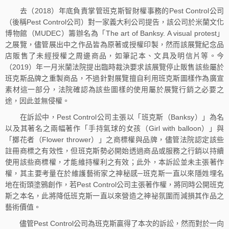
去（2018）年底負責掌管班克斯智財權事務的Pest Control公司
（後稱Pest Control公司）對一家義大利公司提告，該公司於米蘭文化
博物館（MUDEC）籌辦名為「The art of Banksy. A visual protest」
之展覽，儘管展出中之作品皆為原著或授權印製，然而該展覽紀念品
店販售了未經授權之周邊商品，如筆記本、文具及明信片等。今
（2019）年一月米蘭法院提出臨時裁決要求該展覽停止販售該些屬於
班克斯品牌之重製商品，不過針對展覽擅自利用班克斯圖樣作為廣宣
素材這一部分，法院確認為該些圖樣的使用屬於展覽行銷之必要之
途，因此並無侵權。
在訴訟中，Pest Control公司主張以「班克斯（Banksy）」為名
以及其著名之兩幅著作「手持氣球的女孩（Girl with balloon）」與
「擲花者（Flower thrower）」之商標權與品牌，儘管法院認定該些
註冊商標之有效性，但班克斯勢必開始透過商品或服務之行銷以持續
使用該些商標權，才能維持權利之有效；此外，本訴訟並未主張著作
權，其主要考量在於維護藝術家之神秘感─班克斯一直以來隱姓埋名
地在街頭塗鴉創作，若Pest Control公司主張著作權，將同時公開班克
斯之本名，此將降低班克斯一直以來營造之神祕氛圍而減損其作品之
藝術價值。
儘管Pest Control公司為班克斯贏得了本次的訴訟，然而對於一向