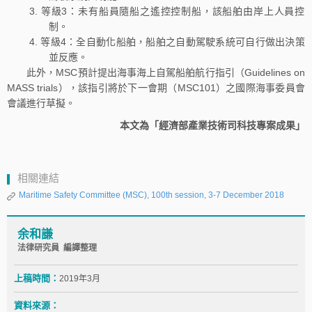
等級3：未有船員隨船之遙控控制船，該船舶由岸上人員控
制。
等級4：全自動化船舶，船舶之自動駕駛系統可自行做出決策
並反應。
此外，MSC預計提出海事海上自駕船舶航行指引（Guidelines on
MASS trials），該指引將於下一會期（MSC101）之國際海事委員會
會議進行草擬。
本文為「經濟部產業技術司科技專案成果」
相關連結
Maritime Safety Committee (MSC), 100th session, 3-7 December 2018
余和謙
法律研究員 編譯整理
上稿時間：
2019年3月
資料來源：