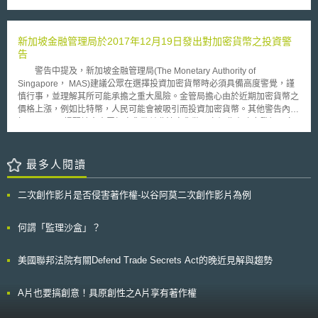
共獲頒1,775項美國專利，在美國排名第四。 惠普Linux負責人表示，
警報系統，對於廣播訊息發送的時間或調整時間長短以供傳送「泡沫警報」
開放原始碼程式設計師或許厭惡軟體專利的概念，但最好還是試著自我調
(表訊息多寡)到地域寬廣或數個地區而言，是有效的手段。格拉斯哥
適，因為軟體專利是不會消失的。且開放原始碼軟體是在著作權法的基礎上
(Glasgow)地區為蘇格蘭最大城市，與O2業者進行最大型的試驗，發送數千
發展而成的，而專利比較麻煩，是因為程式設計師把專利視為削弱他們的自
新加坡金融管理局於2017年12月19日發出對加密貨幣之投資警
緊急訊息給民眾。而薩福克郡(Suffolk)則是由於該區不僅於市中心具兩個火
由。另一方面，企業則把專利看待成自家珍貴創意的保護傘。 惠普
告
車站，遊客也眾多，因此試驗場域以住商混合住宅區及處於該區的人民為
Linux副總裁Martin Fink批評開放原始碼促進會(Open Source Initiative；
主。除小型區域廣播服務和以地區為基礎的簡訊外，薩福克郡也與社交網路
警告中提及，新加坡金融管理局(The Monetary Authority of
OSI)核准開放原始碼授權證書的作法太草率。去年8月，Fink曾指出，開放
Twitter合作，共傳送三種訊息試驗。 透過上述試驗，公共緊急警報：行
Singapore， MAS)建議公眾在選擇投資加密貨幣時必須具備高度警覺，謹
原始碼授權證書多達52種，實在太多了。現在數目變得更多，因為他抱怨
動通訊預警試驗計畫報告也提出針對隱私與對於電信服務業者於災害發生當
慎行事，並理解其所可能承擔之重大風險。金管局擔心由於近期加密貨幣之
OSI核准任何符合開放原始碼定義的申請案，卻不試著加以整併以強化開放
下之通訊服務義務未來應制訂相關規範，以及應統一發送訊息之通訊警報協
價格上漲，例如比特幣，人民可能會被吸引而投資加密貨幣。其他警告內容
原始碼業的基礎。只基於符合規格就核准授權證書，而未顧及進一步鞏固開
定標準等建議。
如下： MAS提醒社會大眾加密貨幣並非法定貨幣。它們非由政府發行，亦
放原始碼經營模式的能力，這會構成明顯而迫切的危險。 一家銷售智
無任何資產或發行者之支持。 MAS認為近期加密貨幣價格之上漲係由投機
財權法律免責保險的公司說，調查顯示，Linux作業系統的核心(kernel)可能
所致，故價格急劇下跌之風險相當高，加密貨幣之投資者對於他們承擔著可
涉及283項專利侵權。惠普2002年也提醒眾人，微軟可能醞釀對開放原始碼
能失去全部資本的風險應有所警覺。 加密貨幣之投資無任何監管保障。與
最多人閱讀
軟體提出專利訴訟。但目前為止這些威脅尚未發生，而紅帽公司（Red
大多數的司法管轄區一樣，MAS並未對加密貨幣進行管制。MAS法規既未
Hat）和Novell揚言運用自家專利反制那類威脅，IBM和昇陽也表明不會針
對加密貨幣中介之安全性進行規制，亦未對加密貨幣交易有適當處理。 由
對開放原始碼侵犯的數百項專利提出告訴。
二次創作影片是否侵害著作權-以谷阿莫二次創作影片為例
於大多數加密貨幣交易平台之營運者並未存在於新加坡，故難以驗證其真實
性或可信性。投資者與營運情形難以被輕易驗證之實體往來時，欺詐風險就
更大。 加密貨幣之交易通常是匿名進行，使其易被誤用於非法活動。若發
何謂「監理沙盒」？
現加密貨幣中介平台非法使用加密貨幣，其執法機構可能會使其關閉。當加
密貨幣平台沒有足夠強大的安全特徵時，可能會有被駭客攻擊進而造成損失
美國聯邦法院有關Defend Trade Secrets Act的晚近見解與趨勢
之風險。 投資加密貨幣而蒙受損失之人民，將無法依賴由MAS法規所提供
之任何保障。在投資加密貨幣之前，公眾應該仔細考慮產品所宣稱之高度獲
利性，如果得輕易獲取可觀之利潤程度使人難以置信，那很可能就有問題。
A片也要搞創意！具原創性之A片享有著作權
投資者應仔細評估加密貨幣之投資是否適合其投資目標與風險偏好。 人民
若懷疑所涉及之加密貨幣投資可能會被詐欺或誤用於其他非法活動，應向警