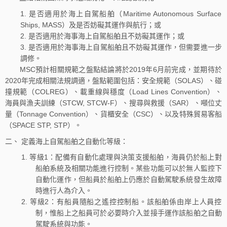
是否適用於海上自駕船舶（Maritime Autonomous Surface
Ships, MASS）及是否妨礙其運作與航行；或
是否適用於海事海上自駕船舶且不妨礙其運作；或
是否適用於海事海上自駕船舶且不妨礙其運作，但需要進一步
調修。
MSC預計相關規範之盤點結論將於2019年6月前完成，並期待於
2020年完成相關法規調適，盤點範圍包括：安全規範（SOLAS）、碰
撞規範（COLREG）、載重線與穩度（Load Lines Convention）、
海員與漁夫訓練（STCW, STCW-F）、搜尋與救援（SAR）、噸位丈
量（Tonnage Convention）、貨櫃安全（CSC）、以及特殊貿易客船
（SPACE STP, STP）。
二、 定義海上自駕船舶之自動化等級：
等級1：配備有自動化處理與決策支援船舶，海員仍於船上對
船舶系統及相關功能進行控制。某些功能可以於無人監控下
自動化運作，但船員於船舶上仍應於自動駕駛系統發生故障
時進行人為介入。
等級2：有船員隨船之遙控控制船。該船舶係由岸上人員控
制，惟船上之船員可於必要時介入並接手運作該船舶之自動
駕駛系統與功能。