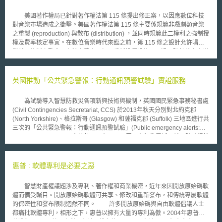
美國著作權局已針對著作權法第 115 條提出修正案，以因應數位科技
對音樂市場造成之衝擊。美國著作權法第 115 條主要係規範非戲劇類音樂
之重製 (reproduction) 與散布 (distribution) ，並同時規範此二權利之強制授
權及費率核定事宜。在數位音樂時代來臨之前，第 115 條之設計允許唱片
業就已錄製之歌曲，在特定費率下加以重新詮釋灌錄。不過，隨著線上音樂
的流行，第 115 條有關強制授權制度之設計，已喪失原先期待之功能，而
核定之費率反而成為授權雙方協商時價格之上限，對整體音樂市場之發展造
成障礙。此外，由於美國境內有關公開演出權 (public performance) 及重製
英國推動「公共緊急警報：行動通訊預警試驗」實證服務
/ 散布權之授權分屬不同之權利人團體 ( 目前美國三大公開演出權利人團體
包括 ASCAP, BMI 及 SESAC ；而有關重製 / 散布權之權利人團體主要是
為試驗導入智慧防救災各項新興技術與機制，英國國民緊急事務秘書處
HFA, The Harry Fox Agency) ，因此在數位化音樂傳輸過程中利用人必須面
(Civil Contingencies Secretariat, CCS) 於2013年秋天分別對北約克郡
對不同之權利人團體，就同一傳輸行為洽談不同之授權契約，並對同一著作
(North Yorkshire)、格拉斯哥 (Glasgow) 和薩福克郡 (Suffolk) 三地區進行共
權人支付二次使用報酬。如此繁複的過程及額外的成本，當然使合法音樂服
三次的「公共緊急警報：行動通訊預警試驗」(Public emergency alerts:
務業者無法與網路音樂侵權者所提供之無成本音樂抗衡。因此，在此次美國
mobile alerting trial)。由於英國已有92%民眾具有行動電話，並以隨時得接
著作權局所提出的「 21 世紀音樂授權改革法」中將廢止現行第 115 條，其
收訊息為出發點，進行有別於傳統預警系統之公共緊急預警系統試驗。此試
修正重點包括： 1. 當權利人團體 ( 新法案中稱之為 music rights
驗由國民緊急事務秘書處與O2、Vodafone和EE三間行動網路業者 (mobile
organization, MRO) 合法授予處理非戲劇類音樂之公開演出權事宜時，該權
network operators) 和地方政府應變單位合作，雖係以行動電話為試驗主
惠普 : 軟體專利是必要之惡
利人團體亦同時被授予處理重製及散佈權授權相關事項之權利。 2. 權利人
軸，但試驗重點則以政府或地方政府應變單位「不知道」民眾個人電話，亦
團體就數位傳輸之非戲劇類音樂之公開演出權之授權應同時包含能協助公開
不要求民眾簽署才能取得此次試驗訊息為主。 此三次試驗手段有二，
演出順利進行必要之重製或散佈之權。 3. 著作權人就單一著作不得授權二
智慧財產權議題涉及專利、著作權和商業機密，近年來因開放原始碼軟
包括「小型區域廣播服務」 (cell Broadcast service, CBS)，係以單點對多
個以上權利人團體進行該著作之授權談判事宜。 4. 鼓勵權利人團體就其所
體而備受矚目。開放原始碼軟體可共享、修改和重新發布，和傳統專屬軟體
點發送緊急簡訊，以及「以地區為基礎的簡訊」 (location-based SMS
授權之非戲劇類音樂著作列明清冊，以協助利用人確認洽商授權之對象。
的保密性和發布限制迥然不同。 許多開放原始碼與自由軟體倡議人士
messaging)，以群組方式發送簡訊至指定地區用戶，二種發佈緊急訊息的
都痛批軟體專利，相形之下，惠普以擁有大量的專利為傲。2004年惠普一
方法為試驗。 北約克郡 (North Yorkshire)主要與EE進行發送緊急水災