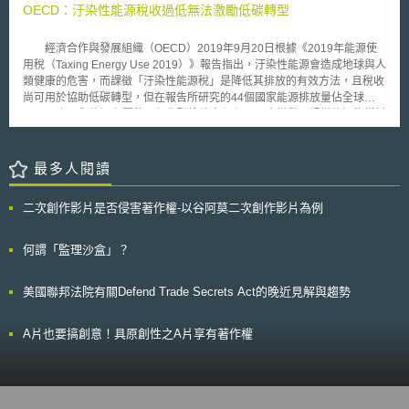
通信地點及通信頻率。歐盟最高法院判決中表示，雖然肯定該規定對於偵
OECD：汙染性能源稅收過低無法激勵低碳轉型
己的資料被利用且無合法理由保留時，資料將被刪除(3)資料可攜權利（the
查、追溯重大犯罪有其必要性及正當性，但對保留期間（6個月至2年）欠缺
right to data portability）：訂定第18條，當資料處理是以電子化方法，且使
明確的保留標準，而過度侵犯個人隱私生活及未提供適當的個人資料保護措
用結構性、通用的格式時，資料當事人有權利可以取得該結構性、通用格式
經濟合作與發展組織（OECD）2019年9月20日根據《2019年能源使
施，並不符合比例原則。 針對此一歐盟最高法院判決的宣示意涵，英
下的個人資料，更容易自不同服務提供者間移轉個人資料。(4)當事人的同
用稅（Taxing Energy Use 2019）》報告指出，汙染性能源會造成地球與人
國政府發言人表示通信數據的保留對執法部門偵查犯罪及確保國家安全是絕
意要件：第4條第8款明定，不論何種資料處理情況時所需的同意，增列必須
類健康的危害，而課徵「汙染性能源稅」是降低其排放的有效方法，且稅收
對必要的，若電信公司無法保留並提供給執法部門，很可能危及國安。
是明確（explicitly）同意之要件(5)「設計階段納入隱私考量」（privacy by
尚可用於協助低碳轉型，但在報告所研究的44個國家能源排放量佔全球
無論如何，歐盟最高法院的決定，重新宣告了人民隱私權及個人資料的
design）、「預設隱私設定」（privacy by default）：訂定第30條，要求資
80%以上，與能源有關的二氧化碳排放中卻有70%未徵稅，課徵的汙染燃料
保護不容國家任意侵犯，國家沒有權力任意的、不加區別的蒐集、保留一般
料控制者及處理者應實行適當的技術性、組織性措施，並考量科技發展水
稅過低，無法促使其改用較為清潔的能源（cleaner energy），而無法鼓勵
人民的通信資料和網路行動，這是無視且扭曲基本人權的行為。該則判決為
準，制定特定領域及特定資料處理情況的標準及條件，並且資料保護將會從
低碳能源轉型。 能源稅中，道路燃料稅相對較高，但無法反映其造成
歐盟各成員國的資料保留法制開啟了新的里程碑。
產品及服務最初發展、設計時就考量隱私問題應對「設計階段納入隱私考
環境損害的成本；煤炭稅在多數國家中幾乎為零，但煤炭的碳排放幾乎佔了
最多人閱讀
量」及「預設隱私設定」提出標準及條件。 歐盟此次對於「一般資料
能源碳排放的一半；天然氣是較為潔淨的能源，其稅收通常較高。在非道路
保護規章」(草案)的修法進程，以及世界各重要國家的立場及反應態度，均
的能源碳排放中，有97%被徵稅，但44個國家中只有4個國家（丹麥、荷
二次創作影片是否侵害著作權-以谷阿莫二次創作影片為例
值得後續密切觀察研析。
蘭、挪威、瑞士）的徵稅在每噸30歐元以上，遠低於環境損害的程度，近年
來甚至有國家降低能源稅。 該報告表示，改善稅收政策、為低碳技術
提供公平的機會，將有助於將投資轉向更環保的選擇，且額外的稅收可用於
何謂「監理沙盒」？
社會目的，例如降低所得稅、增加基礎設施或醫療健保支出，OECD未來將
衡量減排與其他社會目標（如健康與工作），採取有效的激勵措施減少碳排
美國聯邦法院有關Defend Trade Secrets Act的晚近見解與趨勢
放，並呼籲各國政府應正視此一問題。
A片也要搞創意！具原創性之A片享有著作權