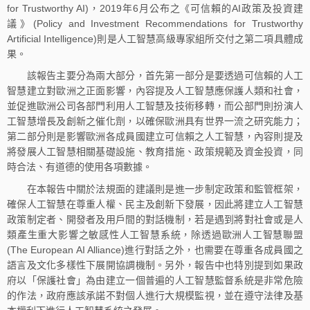
for Trustworthy AI)，2019年6月公布之《可信賴的AI政策及投資建
議》(Policy and Investment Recommendations for Trustworthy
Artificial Intelligence)則是人工智慧高級專家組所交付之第二項具體成
果。
該報告主要分為兩大部分，首先第一部分是要透過可信賴的人工
智慧建立對歐洲之正面影響，內容提及人工智慧應保護人類和社會，
並促進歐洲公司各部門利用人工智慧及技術移轉，而公部門則扮演人
工智慧增長及創新之催化劑，以確保歐洲具有世界一流之研究能力；
第二部分則是影響歐洲各成員國建立可信賴之人工智慧，內容則提及
將發展人工智慧相關基礎設施、教育措施、政策規範及資金投資，同
時合法、有道德的使用各項數據。
在本報告中關於法規面的建議則是進一步制定政策和監管框架，
確保人工智慧在尊重人權、民主及創新下發展，因此將建立人工智慧
政策制定者、開發者及用戶間的對話機制，若是遇到將對社會或是人
類產生重大影響之敏感性人工智慧系統，除透過歐洲人工智慧聯盟
(The European AI Alliance)進行對話之外，也需要在尊重各成員國之
語言及文化多樣性下展開協調機制。另外，報告中也特別提到如果政
府以「保護社會」為由建立一個普遍的人工智慧監督系統是非常危險
的作法，政府應該承諾不對個人進行大規模監視，並在遵守法律及基