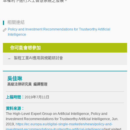
本權利下進行人工智慧系統之發展。
相關連結
Policy and Investment Recommendations for Trustworthy Artificial
Intelligence
你可能會想參加
製程工業AI應用與規範研討會
吳佳琳
高級法律研究員 編譯整理
上稿時間：
2019年7月11日
資料來源：
The High-Level Expert Group on Artificial Intelligence, Policy and
Investment Recommendations for Trustworthy Artificial Intelligence, Jun.
2019,
https://ec.europa.eu/digital-single-market/en/news/policy-and-
investment-recommendations-trustworthy-artificial-intelligence
(last visited