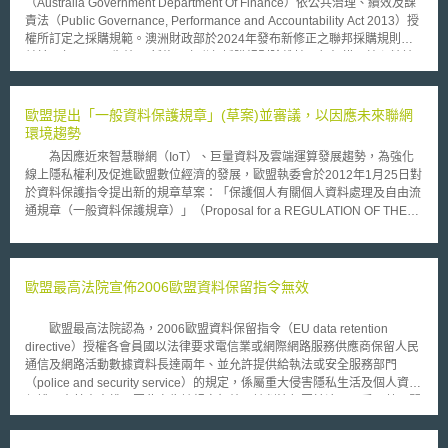
（Australia Government Department Of Finance）依公共治理、績效及課
責法（Public Governance, Performance and Accountability Act 2013）授
權所訂定之採購規範。澳洲財政部於2024年發布新修正之聯邦採購規則，
並於同年7月1日生效。 新修正之聯邦採購規則除維持現行架構及核心精神
外，另增訂聯邦供應商行為準則、擴大經濟效益評估、促進性別平等等措
施，同時也擴大對中小企業之支援與協助。 為確保中小企業參與政府標案
之公平競爭，新修正之聯邦採購規則要求澳洲政府在評估採購案時應適當提
歐盟提出「一般資料保護規章」(草案)並審議，以因應未來聯網
供中小企業競爭機會，並以符合最佳性價比之原則考量下列事項： 一、 向
環境趨勢
具有競爭力之中小企業進行採購之效益； 二、 中小企業參與競標之障礙，
為因應近來智慧聯網（IoT）、巨量資料及雲端運算發展趨勢，為強化
如投標之資金成本； 三、 中小企業之能力及對地區市場之貢獻； 四、 增加
線上隱私權利及促進歐盟數位經濟的發展，歐盟執委會於2012年1月25日對
潛在供應商數量以最大化競爭所產生之效益，包含在合適之情況下，將大型
於資料保護指令提出新的規章草案：「保護個人有關個人資料處理及自由流
專案拆分為數項小型專案。 此外，新修正之聯邦採購規則要求聯邦機構提
通規章（一般資料保護規章）」（Proposal for a REGULATION OF THE
高對中小企業採購之比例。依新修正之聯邦採購規則第5部分，超過澳幣10
EUROPEAN PARLIAMENT AND OF THE COUNCIL on the protection of
億元之採購契約，採購總金額中至少25%應係向中小企業採購，較修正前提
individuals with regard to the processing of personal data and on the free
高5%；超過澳幣2,000萬元之採購契約，採購總金額中則至少應有40%係向
movement of such data (General Data Protection Regulation)），以取代
中小企業採購，較修正前提高5%。 本次修正是考量中小企業對於澳洲經濟
並廢除（repealed）原有「個人資料保護指令」規範，並修改（amend）
歐盟最高法院宣佈2006歐盟資料保留指令無效
有所貢獻，因此提高中小企業之採購比例，預計修正後亦可讓更多中小企業
「隱私與電子通訊指令」，預計在2013年6月進入歐洲議會、理事會及執委
獲得採購機會。
會的三方協商，若順利將在2014年通過，並在2016年生效。 「一般資
歐盟最高法院認為，2006歐盟資料保留指令（EU data retention
料保護規章」(草案)中對於聯網環境及智慧化設備運行之因應，重要規範內
directive）授權各會員國以法律要求電信業或網際網路服務供應商保留人民
容有(1)追蹤（tracking）與特徵分析（profiling）：訂定第20條「特徵分析
通信及網路活動數據資料長達兩年、並允許提供給執法或安全服務部門
措施」（Measures based on profiling）規範條文，保障每個當事人皆有主
（police and security service）的規定，係屬重大侵害隱私生活及個人資料
張不被採取特徵分析措施（如個人傾向、工作表現、財務狀況、位址、健
保護兩大基本人權，因此宣告該規定無效。該判決起因於澳洲及愛爾蘭民間
康、個人喜好、可信度）而致產生法律效果或顯著影響該個人的權利(2)被
團體向歐盟法院提出申訴，目前28名歐盟會員國正共同起草新的資料保護法
遺忘及刪除權（right to be forgotten and to erasure）：訂定第17條，創設
案。 2006歐盟資料保留指令允許電信公司保留個人的ID、通信時間、
新的權利「被遺忘及刪除權」，用以幫助民眾處理線上資料，當其不希望自