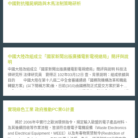
發展。 將提供補貼給購買電動汽車、節能家電以及安裝住宅太陽能發
中國對抗殭屍網路與木馬法制策略研析
電系統的家戶，以提倡綠色環保。符合條件的家庭或個人，購買二手電動汽
車將可獲得4,000美元的稅收抵免，若是購買新的電動汽車甚至可獲得高達
7,500美元的減稅額度。不過必須留意的是，由於法案要求受惠條件必須包
含電動汽車的零件是在美國製造組裝，車輛電池關鍵材料來源以及車輛售價
也都有嚴格特定要求，因此並非所有的電動汽車都符合7,500美元的稅務補
貼資格。又，購買節能家電的家庭，可獲得1萬4000美元的消費折抵。至於
安裝住宅太陽能發電系統的家庭則可享30%的減稅額度。綜上，預估每年可
替利用潔淨能源的家庭節省500至1,000美元的能源支出。 法案同時推
動潔淨能源經濟產業的發展，預測至2030年之前，將增設9.5億塊太陽能
中國大陸改組成立「國家新聞出版廣播電影電視總局」簡評與說
板、12萬台風力發電機以及2300家電池儲能廠。此外，超過600億美元的
明
投資，將為國內潔淨能源產業創造數百萬個就業機會。 透過《降低通
膨法案》，將可望降低通貨膨脹、減少碳排放以及空氣污染，確保美國人民
中國大陸改組成立「國家新聞出版廣播電影電視總局」簡評與說明 科技法
可以在符合最高標準的零排放建築中生活與工作，從而提升生活品質並兼顧
律研究所 法律研究員 劉得正 102年03月12日 壹、背景說明：組成依據與
環境永續發展。
目的 中國大陸在第十八屆二中全會審議通過「國務院機構改革和職能
轉變方案」(以下簡稱方案)後，日前(3/10)由國務院正式提交方案於第十二
屆全國人民代表大會第一次會議審議[1]。預計通過後，除辦公廳外，國務院
設置部門將縮編為25個。 其中將整併現有之國家新聞出版總署、國家
廣播電影電視總局兩大機構，組成「國家新聞出版廣播電影電視總局」，並
加掛「國家版權局」機關名稱，承接原國家新聞出版總署負責之著作物管理
實現綠色工業 政府推動PC業G計畫
工作業務。 彙整中國大陸官方針對方案說明可知[2]，本次整併兩大機
構之目的，係為統籌規劃新聞出版、廣播、電影、電視事業等產業之發展方
將於 2006年中實行之歐洲環保指令，規定輸入歐盟的電子產品材料、
向，集中監督、管理相關機構、業務及其作品內容。 其主要原因在於
及其後續回收等作業流程，皆須符合廢電子電機設備（Waste Electronics
隨著數位科技、資訊技術的進步，不同媒體間相互結合，已衍生出許多非傳
and Electrical Equipment，WEEE）以及有毒物質禁制令(Restriction of
統之新媒體。在此等媒體多元發展之趨勢下，勢必須整合新聞出版總署、廣