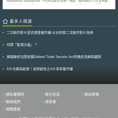
Hazardous Substances，ROHS)兩大法規。為此，經濟部於27日宣布啟動
電總局的業務，始能避免管理權責疊床架屋，提高管理效率，進而有利於推
「寰淨計畫（G計畫）」，將結合系統廠商、檢測驗證機構、資訊服務業者
動新媒體發展與整合，提高文化傳播力與競爭力。 貳、事件簡評 一、政府
等單位，以系統廠商帶動下游供應商的方式，加速國內電腦廠商推出符合環
組織面－邁向文廣新合併 中國大陸長久以來針對文化推動、廣電影
保規範的產品，目前所知包括華碩、神達、大眾等電腦廠商，都已經投入了
視、新聞出版三者間的管理工作，早有整併之呼籲。特別是地方上，基於組
此計畫。 本次所涉廢電子電機設備 (WEEE) 法規，是關於廢棄電子、
最多人閱讀
織編制考量與事件性質認定問題，由縣到省、市間，已有不少將三者工作合
電機產品的回收再利用，規定自2005年8月13日後所生產的產品需由生產者
併於單一單位管理之實例。相對於地方發展，中國大陸中央政府卻仍以文化
進行回收，範圍含括家用設備、資訊通訊設備、玩具休閒與運動設備、醫療
部、廣播電影電視總局、新聞出版總署分頭管理，造成「單一下級機關需同
二次創作影片是否侵害著作權-以谷阿莫二次創作影片為例
裝置等產品。 另一則是有毒物質禁制令 (ROHS)，其明列自2006年7月
時對三個上級機關負責」之不合理情況[3]。因此，隨著中國國務院之組織調
後，製程、設備及材料處理研發禁止使用6種有毒物質，如鉛、汞、鎘等，
整，可視為解決此不合理情況的第一步。 考量廣播電影電視與新聞出
內含六項管制物質的產品將不可在市面流通，屆時輸歐的電子、電機產品皆
何謂「監理沙盒」？
版在內容性質與管制對象上較為相近，業務合併之可行性較高，因此，本次
必須符合該標準。 另針對回收問題，經濟部表示將輔導國內廠商建立
合併在影響最小之前提下，先試圖將國家新聞出版總署與廣電總局予以整
綠色產品回收體系及回收管理平台之示範系統，並在日後將 G計畫推廣對象
併，組成「國家新聞出版廣播電影電視總局」，以期至少解決一部份重疊管
美國聯邦法院有關Defend Trade Secrets Act的晚近見解與趨勢
擴及產險公司，以協助業者因應違反歐盟規範所生之求償索賠，並建立風險
制之問題。另一方面，也將透過國家新聞出版總署與廣電總局合併工作之歷
控管機制。
程，可作為將來與中國文化部合併之借鏡，達成中央與地方文廣新組織編制
A片也要搞創意！具原創性之A片享有著作權
一致之目標。 二、產業面－透過管制、審批程序簡化，幫助產業推動
根據方案之說明文件，除對於組織裁併(包括新聞出版總署與廣播電影電視
總局合併)之理由作出個別說明外，針對國務院整體組織職能改變，更提出
十大措施，作為未來改造方向、原則和重點，包括[4]：「（一）减少和下放
投资审批事项；（二）减少和下放生产经营活动审批事项；（三）减少资质
资格许可和认定；（四）减少专项转移支付和收费；（五）减少部门职责交
隱私權聲明
徵才訊息
網站導覽
叉和分散；（六）改革工商登记制度；（七）改革社会组织管理制度；
聯絡我們
資策會
（八）改善和加强宏观管理；（九）加强基础性制度建设；（十）加强依法
行政。」 由此可知，「國家新聞出版廣播電影電視總局」之組成，除
相關連結
達到集中管理、避免行政資源浪費外，對於產業界更重要的意義在於，未來
將配合方案所列目標，針對現有之相關審批程序進行整併、簡化，藉以降低