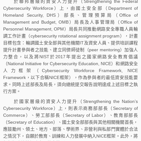
於聯邦層級的資安人力提升（Strengthening the Federal
Cybersecurity Workforce）上，由國土安全部（Department of
Homeland Security, DHS）部長、管理預算局（Office of
Management and Budget, OMB）局長及人事管理局（Office of
Personnel Management, OPM）局長共同推動網路安全專職人員輪
調工作計畫（cybersecurity rotational assignment program），計畫
目標包含：輪調國土安全部與其他機關IT及資安人員、提供培訓課程
提升計畫參與者之技能、建立同儕師徒制（peer mentoring）加強人
力整合，以及將NIST於2017年提出之國家網路安全教育倡議
（National Initiative for Cybersecurity Education, NICE）和網路安全
人力框架（Cybersecurity Workforce Framework, NICE
Framework，以下合稱NICE框架），作為參與者的最低資安技能要
求。同時上述部長及局長，須向總統提交報告說明達成上述目標之執
行方案。
於國家層級的資安人力提升（Strengthening the Nation’s
Cybersecurity Workforce）上，則表示商務部部長（Secretary of
Commerce）、勞工部部長（Secretary of Labor）、教育部部長
（Secretary of Education）、國土安全部部長與其他相關機關首長，
應鼓勵州、領土、地方、部落、學術界、非營利與私部門實體於合法
之情況下，自願於教育、訓練和人力發展中納入NICE框架。此外，將