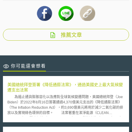
推薦文章
你可能還會想看
美國總統拜登簽署《降低通膨法案》，通過美國史上最大氣候變
遷支出法案
為遏止通貨膨脹惡化以及應對全球氣候變遷問題，美國總統拜登（Joe
Biden）於2022年8月16日簽署通過4,370億美元支出的《降低通膨法案》
（The Inflation Reduction Act），約3,690億美元將用於減少二氧化碳的排
放以及實現綠色環保的目標。 法案著重在潔淨能源（CLEAN
ENERGY）、醫療保健（HEALTH CARE）以及稅制改革（TAXES）三大
面向。其中，關於潔淨能源（CLEAN ENERGY）部分，根據該法案，美國
政府將提供優惠政策，鼓勵美國家戶節約能源以及推動潔淨能源經濟產業的