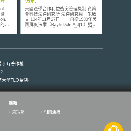
併指
機制
of
美國產學合作利益衝突管理機制 資策
員會
會科技法律研究所 法律研究員 朱啟
on,
文 104年11月27日 自從1980年美
新的
國拜度法案（Bayh-Dole Act[1]）通過
er
後，智慧財產權下放至大學與研究機
法部與
構，大學有權自主把智慧財產授權予
合併所
廠商甚至成立新創公司[2]，從而衍生
984
出拜度法案潛藏副作用之ㄧ：「鼓勵
ontal
學術機構與私人企業將研發成果商品
以來，首
化，將使學術機構產生利益衝突
內容旨
[3]」。因此「利益衝突」問題逐漸引
片享有著作權
如何評
起各界關注，特別是大學如何兼顧好
?
該等合
教學、研究及公共服務[4]；以及研究
人員、大學教授在技術移轉或研發成
大學TLO為例-
格垂直
果商品化過程中，應該扮演的角色及
段的公
獲取何種利益，常因為法律或大學政
策規定的不周全、認知的不一致，而
競爭供應鏈
造成教研人員的困惑[5]。 產學合
連結
之合
作的利益衝突，容易發生於顧問服
 of
務、技術移轉、贊助研究、臨床試
資策會
相關連結
之垂直議
驗、科研採購、師生指導關係、機構
垂直合
關係與特定贈禮等活動中，因此利益
分析架
衝突管理為產學合作中不可忽視的重
要措施。以往「揭露利益衝突」被視