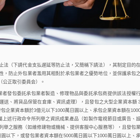
法（下請代金支払遅延等防止法，又簡稱下請法），其制定目的
性，防止外包業者濫用其相對於承包業者之優勢地位，並保護承包
（公正取引委員会）。
者發包委託承包業者製造、修理物品與委託承包商提供該法授權
運送、將貨品保管在倉庫、資訊處理），且發包之大型企業資本額 
企業資本額於3億元以下1000萬日圓以上、承包企業資本額在100
屬上述行政命令所列舉之資訊成果產品（如製作電視節目或廣告、
列舉之服務（如維修建物或機械、提供客服中心服務等），且發包
日圓以下，或發包業者資本額在5000萬日圓以下1000萬日圓以上、