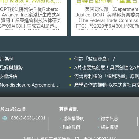
rto Mata v. Avianca,
會聯合發布新「垂直合
c.案淺析生成式AI之侷限
引」
tGPT找法院判決？從Roberto
美國司法部 （Department 
v. Avianca, Inc.案淺析生成式AI
Justice, DOJ）與聯邦貿易委
究
（The Federal Trade Commissi
09月08日 生成式AI是透過
FTC）於2020年6月30日發布
去資料，以創造新內容和想法
「垂直合併指引（Vertical Merg
技術，其應用領域包括文字、圖
Guidelines）」，其為美國司
。以ChatGPT為例，OpenAI
聯邦貿易委員會首次針對垂直
2年11月30日發布ChatGPT後，
發布之共同指引，且為自司法部1
個月內，全球月均用戶數即達
年「非水平合併指引（Non-Horiz
影片為例
何謂「監理沙盒」？
人，無疑成為民眾日常生活中最
Merger Guidelines）」頒布
I科技。 惟，生成式AI大
次針對垂直合併之重大修正，
的晚近見解與趨勢
A片也要搞創意！具原創性之A
後，其中的問題也逐漸浮現。
在概述聯邦反托拉斯主管機關
進行技術評估
ChatGPT提供的回答僅是從所
何謂專利權的「權利耗盡」原則
估垂直合併之競爭效應、以及
資料中統整歸納，無法保證資
併是否符合美國反托拉斯法。 本
losure Agreement,
產學合作的推動-以株式會社東京
。Roberto Mata v.
指引所適用之合併態樣包括嚴
nca, Inc.案即是因律師利用
合併（於相同供應鏈之不同階
tGPT撰寫訴狀，卻未重新審視其
司或資產之合併）、斜向合併
判決之正確性，以致後續引發
（diagonal mergers）（於
其他資訊
段216號22樓
所描述的判決不存在爭議。
之間之不同階段的公司或資產
erto Mata v.
併）、以及於互補合併（mergers
+886-2-6631-1001
隱私權聲明
徵才訊息
ca, Inc.案[1]中，原告Roberto
complements）時所會產生
a於2019年8月搭乘哥倫比亞航空
題。其描述主管機關用於判斷
聯絡我們
網站導覽
瓦多飛往紐約，飛行過程中膝
併之反競爭與促進競爭效果之
服員的推車撞傷，並於2022年
構。 於反競爭效果分析之單方效
財團法人資訊工業策進會 統一編號：05076416