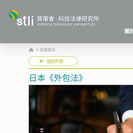
關
>
媒體露出
返回列表
日本《外包法》