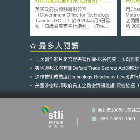
布知識資產商業化指引，推
Robe
動公部門研發成果商業化
In
英國政府技術移轉辦公室
用Cha
（Government Office for Technology
Mata 
Transfer, GOTT）於2025年5月9日發
之侷限 資訊工業策進會科技法律研
布「知識資產商業化指引」（The
所 2023年
Knowledge Asset Commercialisation
研究過
Guide），指導公部門及其研究機構
的AI
（Public Sector Bodies, PSB） 透過
像及影音
最多人閱讀
技術移轉、衍生新創等途徑，促進其
自202
研發成果，即知識資產（Knowledge
短短二
二次創作影片是否侵害著作權-以谷阿莫二次創作
Asset, KA）商業化。指引包含KA商
到1億
業化開發路線及技轉授權方法等，並
容易近用的A
美國聯邦法院有關Defend Trade Secrets Act
建議PSB內部KA管理人員（如KA管
量使用
理負責人及KA經理）使用。重點簡述
運作技術成熟度(Technology Readiness Level)
例如，
如下： 1. 指引建議PSB以下行動策
學習的
美國涉密聯邦政府員工之機密資訊維護-保密協議（Non-disc
略：制訂KA管理策略，且應包含創作
料的正確性
NDA）之使用
者獎勵政策、衍生新創政策、研發人
Avia
員轉任借調原則、利益衝突管理程序
Cha
等；對KA進行盡職調查（Due
所提供
台北市106敦化南路二
Diligence, DD），如確認研發人員對
訴狀中
KA貢獻度、確認PSB具授權KA之權
壹、事件摘要 Rob
+886-2-6631-1000
利；擇定KA商業化路線時，須確認其
Avian
商業化目標、創造哪些產品及服務、
Mat
市場機會與潛在客戶、參與團隊與資
從薩爾
源；對商業夥伴DD，如KA授權對
蓋遭空