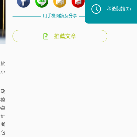
稍後閱讀
(0)
用手機閱讀及分享
推薦文章
在於
之小
行政
3億
0萬
設計
業者
承包