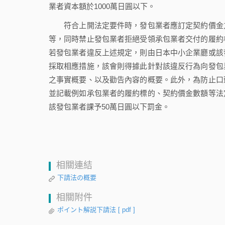
業者資本額於1000萬日圓以下。
符合上開法定要件時，發包業者應訂定契約價金之
等，同時禁止發包業者拒絕受領承包業者交付的履約
若發包業者違反上述規定，則由日本中小企業廳或該
採取相應措施，該會則得據此針對該違反行為向發包
之事實概要、以及勸告內容的概要。此外，為防止口
並記載例如承包業者的履約標的、契約價金數額等法
該發包業者課予50萬日圓以下罰金。
相關連結
下請法の概要
相關附件
ポイント解説下請法
[ pdf ]