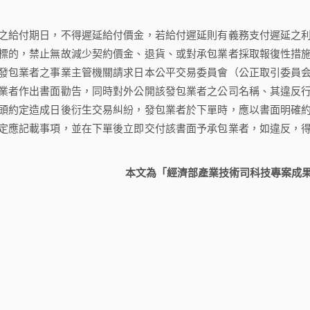
給付期日，不得遲延給付價金，若給付遲延則有義務支付遲延之
標的，禁止無故減少契約價金、退貨、或對承包業者採取報復性措
發包業者之事業主管機關請求日本公平交易委員會（公正取引委員
業者作出書面勸告，同時對外公開該發包業者之公司名稱、其違反
頭約定造成日後衍生交易糾紛，發包業者於下單時，應以書面明確
定應記載事項，並在下單後立即交付該書面予承包業者，如違反，
本文為「經濟部產業技術司科技專案成