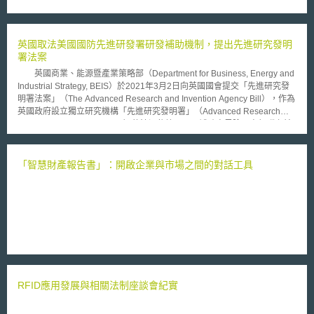
馬遜合夥事業」（Amazon Associates），參加此一合作模式的各州網路業
者，只要網路使用者透過業者建置的網路連結而於亞馬遜網站進行消費時，
業者便可自亞馬遜收取特定之佣金。而亞馬遜此次選擇退出科羅拉多州前，
事實上該公司亦曾因網路課稅問題，而陸續退出北卡羅來納州（North
英國取法美國國防先進研發署研發補助機制，提出先進研究發明
Carolina）與羅得島州（Rhode Island）之網路購物市場。 然而，相
署法案
較於先前北卡羅來納州與羅得島州網路營業稅課徵之對象，以設籍於該州的
英國商業、能源暨產業策略部（Department for Business, Energy and
網路業者為主；此次科羅拉多州（Colorado）通過的新法，應被徵收營業
Industrial Strategy, BEIS）於2021年3月2日向英國國會提交「先進研究發
稅之網路業者，則不以設籍該州為限，凡與該州居民進行交易而設籍於其他
明署法案」（The Advanced Research and Invention Agency Bill），作為
州的網路業者，亦須向該州納稅。同時，科羅拉多州當地居民進行網路購物
英國政府設立獨立研究機構「先進研究發明署」（Advanced Research
時，將須繳交2.9％之網路消費稅。 亞馬遜表示，新法將使迫使該公司
and Invention Agency, ARIA）的法源依據，用以補助高風險、高報酬之前
每年上繳約460萬元的稅額，以彌補科羅拉多州現階段13億元之預算赤字。
瞻科學與技術研究，將仍處於想像階段的新技術、發現、產品或服務化為現
無獨有偶，深受預算赤字所苦的加州，近來亦積極討論應否制定網路稅法，
實。 本法案授予ARIA高度的自主性，使ARIA得以招攬世界頂尖的科學
支持者表示新法若順利通過，可望每年為州政府貢獻超過1.5億美元的稅
家與研究人員，規劃最具前瞻性與發展潛力的研究領域提供研發補助；同時
「智慧財產報告書」：開啟企業與市場之間的對話工具
收，有助於彌補該州高達20億美元之預算缺口。
也給予相較於其他研究機構更多容許失敗的彈性，並明確指出失敗是前瞻科
學研究必然經歷的過程。ARIA對於研發資金的運用將因而獲得充分的自主
性與彈性，包含對於研究計畫提供快速啟動基金與其他獎項做為激勵措施，
或是依據研發進展即時決策是否延續或中止。 ARIA取法自美國國防先
進研發署（Defense Advanced Research Projects Agency, DARPA），美
國DARPA在網際網路、GPS等技術研發上的成就，直到近期支持針對
COVID-19的mRNA疫苗及抗體療法從而取得重大進展，在在顯示了DARPA
模式的可行性與重大影響力，而其成功的關鍵在於高度的自主性、靈活性以
及最少的行政程序障礙，因此法案將允許ARIA不受政府採購相關限制、並
RFID應用發展與相關法制座談會紀實
免於政府資訊公開的義務，以減少行政程序對於研發進程的影響。但ARIA
每年度仍須向國家審計署提供年度會計報告以作為政府對其最低限度的監督
手段，除此之外，商業部長將有權中止與敵對勢力對象的研發合作或結束特