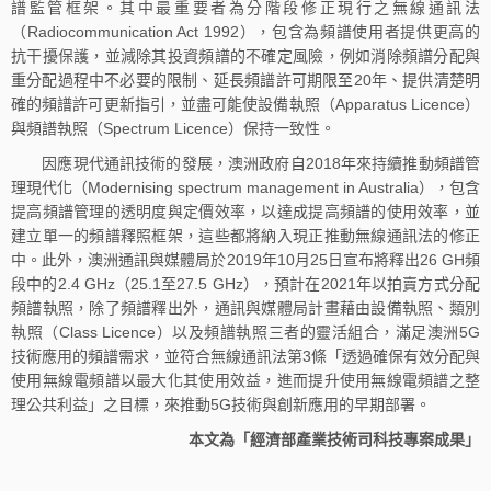
譜監管框架。其中最重要者為分階段修正現行之無線通訊法
（Radiocommunication Act 1992），包含為頻譜使用者提供更高的
抗干擾保護，並減除其投資頻譜的不確定風險，例如消除頻譜分配與
重分配過程中不必要的限制、延長頻譜許可期限至20年、提供清楚明
確的頻譜許可更新指引，並盡可能使設備執照（Apparatus Licence）
與頻譜執照（Spectrum Licence）保持一致性。
因應現代通訊技術的發展，澳洲政府自2018年來持續推動頻譜管
理現代化（Modernising spectrum management in Australia），包含
提高頻譜管理的透明度與定價效率，以達成提高頻譜的使用效率，並
建立單一的頻譜釋照框架，這些都將納入現正推動無線通訊法的修正
中。此外，澳洲通訊與媒體局於2019年10月25日宣布將釋出26 GH頻
段中的2.4 GHz（25.1至27.5 GHz），預計在2021年以拍賣方式分配
頻譜執照，除了頻譜釋出外，通訊與媒體局計畫藉由設備執照、類別
執照（Class Licence）以及頻譜執照三者的靈活組合，滿足澳洲5G
技術應用的頻譜需求，並符合無線通訊法第3條「透過確保有效分配與
使用無線電頻譜以最大化其使用效益，進而提升使用無線電頻譜之整
理公共利益」之目標，來推動5G技術與創新應用的早期部署。
本文為「經濟部產業技術司科技專案成果」