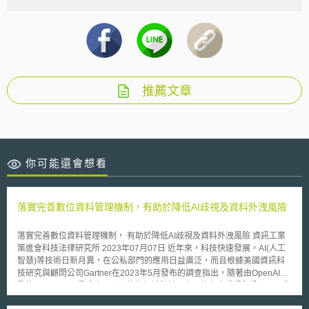
推薦文章
你可能還會想看
落實完善數位資料管理機制，有助於降低AI歧視及資料外洩風險
落實完善數位資料管理機制， 有助於降低AI歧視及資料外洩風險 資訊工業
策進會科技法律研究所 2023年07月07日 近年來，科技快速發展，AI(人工
智慧)等技術日新月異，在公私部門的應用日益廣泛，而且根據美國資訊科
技研究與顧問公司Gartner在2023年5月發布的調查指出，隨著由OpenAI開
發的ChatGPT取得成功，更促使各領域對於AI應用的高度重視與投入[1]，與
此同時，AI歧視及資料外洩等問題，亦成為社會各界的重大關切議題。 壹、