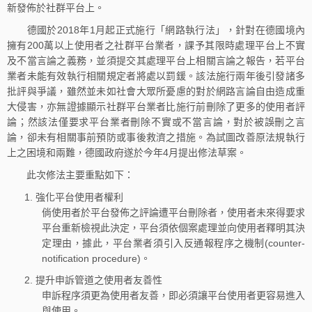
新發佈於社群平台上。
德國於2018年1月起正式施行「網路執行法」，針對在德國境內
擁有200萬以上使用者之社群平台業者，課予其限時處理平台上不實
及不當言論之義務，並須提交其處理平台上相關言論之報告，若平台
業者未能有效執行相關規定者將處以罰鍰。該法施行兩年後引發諸多
批評與爭議，雖然並未如社會大眾所憂慮的對於網路言論自由造成重
大侵害，亦無證據顯示社群平台業者比施行前刪除了更多的使用者評
論；然該法僅要求平台業者刪除不實或不當言論，對於被誤刪之言
論，卻未有相關事前預防或事後救濟之措施。為試圖改善原法規執行
上之困境和兩難，德國政府遂於今年4月提出修法草案。
此次修法主要重點如下：
強化平台使用者權利
倘使用者於平台發佈之評論遭平台刪除者，使用者未來得要求
平台重新檢視此決定，平台須依個案處理並向使用者釋明其決
定理由，據此，平台業者須引入反通報程序之機制(counter-
notification procedure)。
提升申訴管道之使用者友善性
申訴程序須更為使用者友善，即必須讓平台使用者更容易進入
與使用。