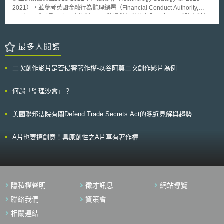
料、分析所得資料或用戶個人資料等，均應落實嚴謹的資料保密措施，避免
案管理辦法》）、《商業特許經營信息披露管理辦法》（以下簡稱《信息披
2021），並參考英國金融行為監理總署（Financial Conduct Authority,
資料外洩，如必須對於資料進行標示或分類，並依照不同標示或分類，評估
露管理辦法》）由國務院及其下屬機關陸續頒布施行，讓中國大陸連鎖加盟
FCA）已成功發展之沙盒機制。ICO將提供組織於安全可控且不排除資料保
及採取適當程度的保密措施。同時應對於資料進行格式轉換，以無法直接開
的法令更加完善。 《管理條例》中介紹有關中國大陸政府對特許經營
護法規適用的環境下，以創新方式應用個資於開發創新產品與服務，並提供
啟的檔案格式進行留存，縱使未來可能不慎發生資料外洩，任意第三人仍難
的定義內容，特許經營權的內容是指特許人擁有或有權授予他人使用註冊商
關於降低風險與資料保護設計（data protection by design）的專業知識和
以直接開啟或解析資料內容。甚至在傳送帳戶登入訊息時，亦應採取適當加
標、企業標誌、專利、專有技術等經營資源[1]。註冊商標、企業標誌或商號
建議，同時確保組織採取適當安全維護措施。徵詢重點分為六部分： 障礙
最多人閱讀
密傳送機制，避免遭他人竊取，盜取帳戶或個人資料。 財團法人資訊工業
是表彰該特許經營事業的品牌，具有讓消費者迅速辨識獨特商品或服務的商
和挑戰（Barriers and Challenges）：歐盟一般資料保護規則（General
策進會科技法律研究所長期致力於促進國家科技法制環境完善，於2021年7
業利益；專利、專有技術(包含管理系統及特定商業模式)則是支持商品或服
Data Protection Regulation, GDPR）或英國2018年資料保護法（Data
月發布「重要數位資料治理暨管理制度規範（Essential Data Governance
務內容具有獨特性、競爭力的特許經營事業技術。 《管理條例》對於
二次創作影片是否侵害著作權-以谷阿莫二次創作影片為例
Protection Act 2018, DPA18）之適用，以及ICO之監管方法，是否造成組
and Management System，簡稱EDGS）」，完整涵蓋數位資料的生成、
特許人的資格條件、特許經營事業備案、特許合同內容要件、特許人的信息
織以創新方式應用個資於開發創新產品與服務之障礙或挑戰。 適用之可能
保護與維護，以及存證資訊的取得、維護與驗證的流程化管理機制，故對於
披露義務以及特許人違反該條例的罰則皆有概括的規範。《備案管理辦
範圍（Possible scope of an ICO Sandbox） 了解參與益處
何謂「監理沙盒」？
不同公私部門的AI相關資料，均可參考EDGS，建立系統性數位資料管理機
法》、《信息披露管理辦法》也是在上位的《管理條例》法規授權下逐步生
（Understanding the benefits of involvement） 機制（Sandbox
制或強化既有機制。 本文同步刊登於TIPS網站（https://www.tips.org.tw）
成，成為具體行政施行的準則。 貳、關於特許人資格 依照《管理條
mechanisms）：於監理沙盒機制下不同階段提供指導，初期就如何解決資
[1]Gartner, Gartner Poll Finds 45% of Executives Say ChatGPT Has
例》規定，特許人資格條件有二個方面需要具備。 一、只有企業法人有資
美國聯邦法院有關Defend Trade Secrets Act的晚近見解與趨勢
料保護相關問題提供非正式之指導（informal steers）；中期提供法律允許
Prompted an Increase in AI Investment (May 3, 2023),
格成為特許人。 企業以外的單位和個人都不能成為特許人[2]。 二、特
與具適當保護措施之監管指導，如對參與者進入沙盒期間內非故意違反資料
https://www.gartner.com/en/newsroom/press-releases/2023-05-03-
許人必須有成熟的經營模式[3]。 特許人在發展加盟以前應當至少擁有2
保護原則之行為，不會立即受到制裁之聲明函（letters of comfort）、確認
gartner-poll-finds-45-percent-of-executives-say-chatgpt-has-prompted-
A片也要搞創意！具原創性之A片享有著作權
個直營超過1年的直營店。而且特許人要具備持續提供被特許人經營指導、
組織未違反相關資料保護法規等；以及針對新興技術和創新特定領域，提供
an-increase-in-ai-investment (last visited June 30, 2023). [2]McKinsey,
技術支持和業務培訓等服務能力，上述各種能力，特許人在備案過程將被要
解決資料保護挑戰之預期指導（anticipatory guidance），如訂定相關行為
The economic potential of generative AI: The next productivity frontier
求提供證明文件，比如備案時特許人要提交與經營活動相關的商標權、專利
準則（code of conduct）。 時機（Sandbox timings）：包含開放申請進入
(June 14, 2023), https://www.mckinsey.com/capabilities/mckinsey-
權有效的註冊證書；此外，《信息披露管理辦法》中要求特許人要事先披露
沙盒時點、進入模式、是否彈性因應產品開發週期、測試階段期間等。 管
digital/our-insights/the-economic-potential-of-generative-AI-the-next-
擁有的經營資源情況和持續提供被特許人服務的情況[4]。 參、關於特許合
理需求（Managing Demand）：如設定優先進入沙盒領域、類型、設定參
productivity-frontier#introduction (last visited June 30, 2023). [3]Gartner,
同要件[5] 以下為《管理條例》所列舉的合同要件及簡要說明： 一、特
隱私權聲明
徵才訊息
網站導覽
與者數量上限等。 該諮詢於10月12日結束，2018年底將公布結果，值
supra note 1. [4]Zoe Kleinman, Philippa Wain & Ashleigh Swan, Using AI
許人、被特許人的基本資訊 如雙方地址、連絡方式、公司註冊號碼
得持續追蹤，以瞭解ICO監理沙盒未來之發展。 ICO亦接續於10月建立
聯絡我們
資策會
for loans and mortgages is big risk, warns EU boss (June 14, 2023),
等。 二、特許經營的內容、期限 特許人持有的特許經營系統、經營範
監管機關業務和隱私創新中心（Regulators’Business and Privacy
https://www.bbc.com/news/technology-65881389 (last visited June 30,
圍介紹，特許人授予被特許人的特許經營權性質（單店特許或區域特許
相關連結
Innovation Hub），與其他監管機關合作提供資料保護之專業知識，以確保
2023). [5]Ryan Browne & MacKenzie Sigalos, A.I. has a discrimination
[6]），被特許人的特許經營活動和範圍限制（營業地及加盟店介紹、被授予
法規與未來的技術同步發展；該中心也將與ICO監理沙盒共同推動，支持組