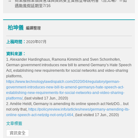
商業服務業個資管理與資訊安全實務宣導說明會（台北場）※如
遇颱風假延期至7/16
柏坤儀
編譯整理
上稿時間：
2020年07月
資料來源：
1. Alexander Hardinghaus, Ramona Kimmich and Sven Schonhofen,
German government introduces new bill to amend Germany’s Hate Speech
Act, establishing new requirements for social networks and video-sharing
platforms,
https://www.technologylawdispatch.com/2020/04/regulatory/german-
government-introduces-new-bill-to-amend-germanys-hate-speech-act-
establishing-new-requirements-for-social-networks-and-video-sharing-
platforms/
, (last visited 17 Jun., 2020)
2. Amélie Heldt, Germany is amending its online speech act NetzDG... but
not only that,
https://policyreview.info/articles/news/germany-amending-its-
online-speech-act-netzdg-not-only/1464
, (last visited 17 Jun., 2020)
文章標籤
資訊安全