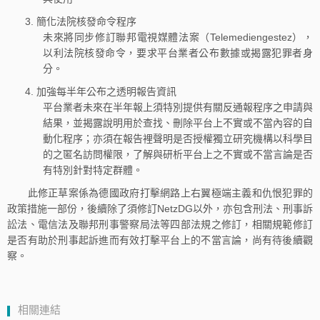
簡化法院核發命令程序
未來將同步修訂聯邦電視媒體法案（Telemediengestez），
以利法院核發命令，要求平台業者公布數據或揭露犯罪者身
分。
加強每半年公布之透明報告資訊
平台業者未來在半年報上須特別提供有關反通報程序之申請與
結果，並揭露說明用於查找、刪除平台上不實或不當內容的自
動化程序；亦須在報告裡聲明是否授權獨立研究機構以科學目
的之匿名訪問權限，了解與研析平台上之不實或不當言論是否
有特別針對特定群體。
此修正草案係為德國政府打擊網路上右翼極端主義和仇恨犯罪的
政策措施一部份，後續除了須修訂NetzDG以外，亦包含刑法、刑事訴
訟法、電信法及聯邦刑事警察局法等四部法規之修訂，相關規範修訂
是否有助於刑事起訴進而有效打擊平台上的不當言論，尚有待後續觀
察。
相關連結