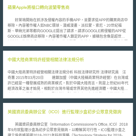
事件摘要 目前AI科技發展已牽動全球經濟發展，根據麥肯錫公司近期發布的
《生成式人工智慧的經濟潛力：下一個生產力前沿(The next productivity
蘋果Apple將槍口轉向波蘭零售商
frontier)》研究報告指出，預測生成式AI(Generative AI)有望每年為全球經
濟增加2.6兆至4.4兆的經濟價值[2]。同時在美國資訊科技研究與顧問公司
好萊塢開始在抓涉及侵權內容的手機APP，並要求從APP的購買商店中
Gartner對於超過2500名高階主管的調查中，45%受訪者認為ChatGPT問
移除。內容著作權人如NBC環球、漫威漫畫、派拉蒙、索尼、20世紀福
世，增加其對於AI的投資。而且68%受訪者認為AI的好處大於風險，僅有
斯、華納兄弟等都向GOOGLE提出了請求，請求GOOGLE將侵權的APP從
5%受訪者認為風險大於好處[3]。然而有社會輿論認為AI的判斷依賴訓練資
GOOGLE娛樂商店移除。內容著作權人鎖定的APP，據稱包含像是超世紀
料，將可能複製人類偏見，造成AI歧視問題，而且若程式碼有漏洞或帳戶被
封神榜、歡樂合唱團、花邊教主、綠光戰警、蜘蛛人、哈比人等未授權的圖
盜用時，亦會造成資料外洩問題。 貳、重點說明 首先，關於AI歧視問題，
像。APP侵權的問題越來越嚴重，國際智慧財產聯盟發言人Steven J.
以金融領域為例，近期歐盟委員會副主席Margrethe Vestager強調若AI用於
Metalitz表示「這種狀況不斷的在增加」。 IP套索是一個讓軟體偵測侵
可能影響他人生計的關鍵決策時，如決定是否能取得貸款，應確保申請人不
權內容來源的工具，以IP套索來進行偵測，可以顯示GOOGLE和APPLE的
中國大陸商業特許經營相關法律法規分析
受性別或膚色等歧視[4]，同時亦有論者認為若用於訓練AI的歷史資料，本身
APP商店有90%提及奧斯卡或奧斯卡獎的APP，有侵權或是公然欺騙消費者
存有偏見問題，則可能導致系統自動拒絕向邊緣化族群貸款，在無形之中加
的情況。GOOGLE政策是當GOOGLE從APP商店移除這些遭指稱為是侵權
劇，甚至永久化對於特定種族或性別的歧視[5]。 其次，關於資料外洩問
中國大陸商業特許經營相關法律法規分析 科技法律研究所 法律研究員 汪
內容的APP時，同時也會寄送移除請求的副本給相關的網站。依據
題，資安公司Group-IB指出因目前在預設情況下，ChatGPT將保存使用者
奇蕙 2015年03月20日 連鎖加盟（中國大陸稱商業特許經營）在台灣或
GOOGLE的政策，會將侵權的APP從GOOGLE商店上移除，但並不保證這
查詢及AI回應的訊息紀錄，若帳戶被盜，則可能洩露機敏資訊。據統計在
許已經是一種發展成熟的商業模式，對於中國大陸而言，則是上世紀80年代
個APP也會一併從網路上消失。舉例來說，GOOGLE從線上商店移除哈比
2022年6月至2023年5月間，在亞太地區有近41000個帳戶被盜，而在中東
經濟改革之後才始見，相對於台灣市場或世界其他先進經濟體，中國大陸起
人3D高畫質桌布，但是這APP還是可以從網路上的其它地方取得。
和非洲地區有近25000個帳戶被盜，甚至在歐洲地區也有近17000個帳戶被
步較晚，但是發展快速。眼見連鎖加盟行業在中國大陸的發展時機越趨成
APPLE則不過問在iTunes商店上的侵權APP問題。APPLE的政策是只針對
盜[6]。另外在2023年3月時，ChatGPT除了發生部分用戶能夠檢視他人聊天
熟，台商界也掀起連鎖加盟的熱潮。 但在秩序相對混亂、競爭相對激
所有在線上商店的APP審查是否符合APPLE自己的規定。沒有任何報告顯
紀錄標題的問題外，甚至發生個人資料外洩問題，即用戶可能知悉他人的姓
烈的中國大陸市場，經營面向的風險也許難以預先掌控，但是複雜的相關政
示，有任何APP曾因侵權問題而遭到APPLE從APP商店中移除過。
名、電子郵件，付款地址，信用卡到期日及號碼末四碼等資料[7]。 參、事
策和規定則是要前往該地投資的台商必須正視並且了解的，本文提供商業特
英國資訊委員辦公室（ICO）進行監理沙盒初步公眾意見徵詢
件評析 對於AI歧視及資料外洩等問題，應透過落實完善數位資料治理與管理
許經營（以下簡稱特許經營）相關法規的分析，期待在發展商業之餘，台資
機制，以降低問題發生的風險。首先，在收集訓練資料時，為篩選適合作為
特許人可以更敏銳的維護自身權利。 壹、主管法律法規 2007年開始，
英國資訊委員辦公室（Information Commissioner's Office, ICO）2018
模型或演算法基礎的資料，應建立資料評估或審查機制，減少或避免使用有
中國大陸第一部特許經營專門法令《商業特許經營管理條例》（以下簡稱
年9月就監理沙盒為初步公眾意見徵詢，以瞭解其可行性。ICO監理沙盒之
潛在歧視問題的資料，以確保分析結果之精確性。 其次，不論對於訓練資
《管理條例》）以及配套的《商業特許經營備案管理辦法》（以下簡稱《備
建立係依據英國2018-2021年科技策略（Technology Strategy for 2018-