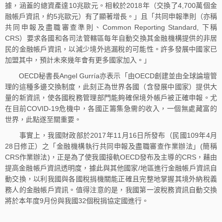
據，涵蓋的總資產達10兆歐元。相較於2018年（交換了4,700萬個金
融帳戶資訊，約5兆歐元）有了顯著增長。」且「共同申報準則（亦稱
共同申報及盡職審查準則、Common Reporting Standard, 下稱
CRS）要求各國和各司法管轄區每年自動交換其金融機構提供的非居
民的金融帳戶資訊，以減少境外逃漏稅的可能性。許多發展中國家已
加盟其中，預計未來幾年會有更多國家加入。」
OECD秘書長Angel Gurría亦表示「由OECD創建並由全球論壇管
理的這種多邊交換制度，此刻正為世界各國（含發展中國家）提供大
量的新資訊，使各國稅務管理部門能夠確保境外帳戶被正確申報。尤
在目前COVID-19危機中，各國正籌集急需的收入，一個無處藏富的
世界，此點遂至關重要。
事實上，我國財政部於2017年11月16日所發布（民國109年4月
28日修正）之「金融機構執行共同申報及盡職審查作業辦法」(簡稱
CRS作業辦法)，正是為了使我國接軌OECD發布及主導的CRS，藉由
提高金融帳戶資訊透明度，據此與其他國家/地區進行金融帳戶資訊自
動交換，以利我國與各國稅捐機關能正確且完整地掌握其境外納稅義
務人的金融帳戶資訊。值得注意的是，我國第一波稅務資訊自動交換
將於本年度9月份與我國32個稅捐協定國進行。