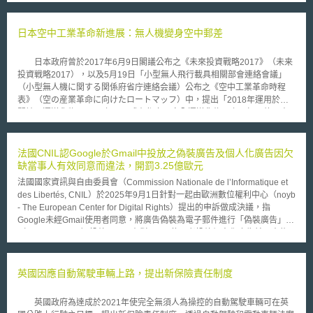
“Numbeo”公司之調查研究，由於首都馬尼拉（東南亞第二壅塞，僅次於印
尼首都雅加達的城市）缺乏足夠的大眾運輸工具，故共乘服務有其需求及必
要性。 「我們不應將共乘服務視為傳統計程車產業的損害者，而應該
日本空中工業革命新進展：無人機變身空中郵差
認為它可以提供更優質的服務、同時迫使傳統業者現代化及革新。」阿巴亞
在本週就該規範即將施行的簡報中如此闡述。 總部設立於美國的「優
日本政府曾於2017年6月9日閣議公布之《未來投資戰略2017》（未来
步」（Uber），係全球最具價值之風險投資新創公司，估計市值400億美
投資戦略2017），以及5月19日「小型無人飛行載具相關部會連絡會議」
元。關於優步如何支付駕駛報酬、向乘客收取車資費用並確保其安全、以及
（小型無人機に関する関係府省庁連絡会議）公布之《空中工業革命時程
違反交通法令規範等層面，業已在全球面臨諸多法律挑戰。共乘服務運用科
表》（空の産業革命に向けたロートマッフ）中，提出「2018年運用於山
技來連結市民利用其自有私家車與欲搭乘車輛之消費者，而傳統計程車經營
間地區運送貨物、2020年可正式在都市內安全運送貨物」之目標。故國土
者之忿怒則在於其毋須支付許可（執照）費、也毋須遵守當地相關規範。
交通省與經濟產業省於同年10月4日共同設立「無人飛行載具於目視範圍外
優步考量到馬尼拉人口達1,500萬之眾，因此預期菲律賓將會是有利可
及第三者上空等飛行檢討會」（無人航空機の目視外及び第三者上空等での
圖的市場。優步菲律賓總經理Laurence Cua於接受路透社（Reuters）訪問
飛行に関する検討会），並於2018年9月18日公布《無人飛行載具運送貨物
法國CNIL認Google於Gmail中投放之偽裝廣告及個人化廣告因欠
時表示：「此次修法，係將消費者的安全置於優先考量，亦認同如優步這類
自主指引》（無人航空機による荷物配送を行う際の自主ガイドライン，以
缺當事人有效同意而違法，開罰3.25億歐元
型公司之價值，以及其運用科技改善城市運輸品質之能力。」 然而優
下稱「本指引」）。本指引目的係制定安全運輸貨物所應遵守事項、提高社
步及其他同類公司發現：要在經濟快速成長的東南亞經營，未必是一件輕而
法國國家資訊與自由委員會（Commission Nationale de l’Informatique et
會對無人機運送貨物之信賴，以求提升運輸效率、節省人力成本。適用對象
易舉的事情。傳統計程車業者揚言要控告政府，以促其保護在馬尼拉攬客維
des Libertés, CNIL）於2025年9月1日針對一起由歐洲數位權利中心（noyb
為非屬航空法第132條規定須申請許可之空域，但於目視範圍外飛行並運送
生的27,000部計程車。 「世界各地政府均瞭解計程車業者投資多少於
- The European Center for Digital Rights）提出的申訴做成決議，指
貨物之無人機。 本指引公布後，國土交通省與環境省於相關提案中選
經營，卻僅有菲律賓的業者未受保護。」菲律賓全國計程車駕駛協會主席
Google未經Gmail使用者同意，將廣告偽裝為電子郵件進行「偽裝廣告」
出5個人口非密集區，以進行之無人機運輸貨物（ドローン物流）實驗。首
Jesus Manuel Suntay對路透社如是說。 根據日本獨立行政法人國際協
（Disguised Ads）投放，以及在對Gmail使用者投放個人化廣告前，未能
先，在2018年10月22日長野縣白馬村，無人機自海拔1500公尺處運送最重
力機構估計，馬尼拉因交通阻塞，每日生產力損失的價值高達5,700萬美元
於Gmail帳號申請流程中提供當事人提供較少cookies、選擇非個人化之通用
達8公斤的食品至海拔1850公尺處的山莊，單程耗時6分鐘，共往返3次，皆
之譜。
廣告（generic ads）的選項，違反了《電子通訊法》（code des postes et
無發生明顯失誤。日本郵政之提案則在同年11月7日，從福島縣小高郵局成
des communications électroniques）與《資訊與自由法》（loi
英國因應自動駕駛車輛上路，提出新保險責任制度
功運抵位於南方約9公里處的浪江郵局，耗時16分鐘。本次實驗係首次成功
Informatique et Libertés）中關於歐盟《電子隱私指令》（ePrivacy
於目視範圍外運輸物品，實驗途中均未設置監看人員，僅以電腦掌握兩地衛
Directive）之施行規定，對Google裁處了3.25億歐元的罰鍰，並要求改
星定位資訊，並監看無人機上搭載相機傳回的畫面。日本郵政計畫未來1年
英國政府為達成於2021年使完全無須人為操控的自動駕駛車輛可在英
善。以下節錄摘要該裁決之重點： 一、 偽裝成電子郵件的偽裝廣告與電子