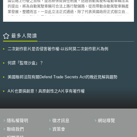
內，每個月將有6天以無人機運送2公斤內的傳單等物品。國土交通省與環境
國公路上行駛之目標，提出新保險責任制度。透過自動駕駛和電動車輛法案
郵件廣告均須獲當事人同意始得投放 歐盟《電子隱私指令》第13條1項及法
省計畫於年底前完成另外3個地區的實驗，並統整結果驗證是否能解決山間
的提出，將為自動駕駛車輛可合法上路行駛鋪路，從而帶動自動駕駛車輛產
國《電子通訊法》規定，電子郵件直接推銷（direct marketing）僅在其目
等人口非密集區，因貨物乘載率低而運輸效率低落，以及降低排碳量等課
業發展。整體而言，一旦此立法正式通過，除了代表英國政府正式樹立自動
標是已事先給予同意的使用者時被允許。CNIL，依循歐盟法院（CJEU）判
題。
駕駛車輛的保險框架里程碑外，也象徵英國朝向2021年的目標又更邁進一
例法（C-102/20）見解，認為若廣告訊息被展示在收件匣中，且形式類似
步。
真實電子郵件，與真實電子郵件相同位置，則應被認為是電子郵件直接推
銷，須得到當事人之事前同意。因此，CNIL認定偽裝廣告即便技術上不是
最多人閱讀
狹義的電子郵件，僅僅因其在通常專門用於私人電子郵件的空間中展示，就
足以認為這些廣告是透過使用者電子郵件收件匣傳遞的廣告，屬於電子郵件
廣告，而與出現在郵件列表旁邊且獨立分開的廣告横幅不同，後者非屬電子
二次創作影片是否侵害著作權-以谷阿莫二次創作影片為例
郵件廣告。 二、 Cookie Wall下當事人的有效同意：「廣告類型」的選擇、
服務申請流程的隱私設計與資訊透明 CNIL參酌歐盟個人資料保護委員會
何謂「監理沙盒」？
（European Data Protection Board, EDPB）第2024/08號關於「同意與付
費模式」意見，認為同意接受廣告在特定條件下得作為使用Gmail服務的條
件。換言之，以「cookie wall」（註：拒絕cookie的蒐集即無法獲得服務之
美國聯邦法院有關Defend Trade Secrets Act的晚近見解與趨勢
網站設計）取得之當事人「同意」，非當然不自由或無效。CNIL認為，在
免費服務的框架下，cookie wall在維持提供服務與服務成本之間的經濟平衡
A片也要搞創意！具原創性之A片享有著作權
上，要求服務申請者須接受投放廣告的cookie是合法的。惟CNIL認為，這
不代表Google可以任意決定所蒐集的cookies和相應廣告模式的類型。
CNIL要求，當事人在cookie wall的框架內仍應享有選擇自由，才能取得蒐
集為投放個人化廣告之cookies的當事人有效同意，亦即：在個人化廣告處
理更多個資和對當事人造成更多風險的情況下，當事人應被給予機會選擇
「等值的替代選項」，亦即通用廣告，並完全且清晰地了解其選擇的價值、
隱私權聲明
徵才訊息
網站導覽
範圍及後果。 然而，CNIL發現，Google將與廣告個性化相關的cookies拒
聯絡我們
資策會
絕機制設計得比接受機制更複雜，實際上阻礙了使用者拒絕隱私干預程度更
高的cookies。這種拒絕途徑偏袒了允許個人化廣告的cookies的同意，從而