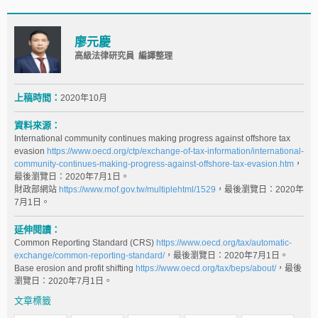
廖元慶
高級法律研究員 編譯整理
上稿時間：
2020年10月
資料來源：
International community continues making progress against offshore tax
evasion
https://www.oecd.org/ctp/exchange-of-tax-information/international-
community-continues-making-progress-against-offshore-tax-evasion.htm
，
最後瀏覽日：2020年7月1日。
財政部網站
https://www.mof.gov.tw/multiplehtml/1529
，最後瀏覽日：2020年
7月1日。
延伸閱讀：
Common Reporting Standard (CRS)
https://www.oecd.org/tax/automatic-
exchange/common-reporting-standard/
，最後瀏覽日：2020年7月1日。
Base erosion and profit shifting
https://www.oecd.org/tax/beps/about/
，最後
瀏覽日：2020年7月1日。
文章標籤