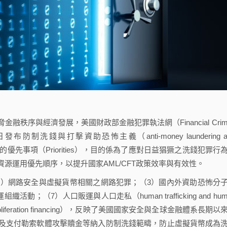
與經濟發展，美國財政部金融犯罪執法網（Financial Crim
6月30日發布防制洗錢與打擊資助恐怖主義（anti-money laundering a
m, AML/CFT）政策的優先事項（Priorities），目的係為了應對日益猖獗之洗錢犯罪行
源運用優先順序，以提升國家AML/CFT政策效率與有效性。
）網路安全與虛擬貨幣相關之網路犯罪；（3）國內外資助恐怖分
（7）人口販運與人口走私（human trafficking and hum
iferation financing），反映了美國國家安全與全球金融體系長期以
及支付勒索軟體攻擊贖金等納入防制洗錢範疇，防止虛擬貨幣成為