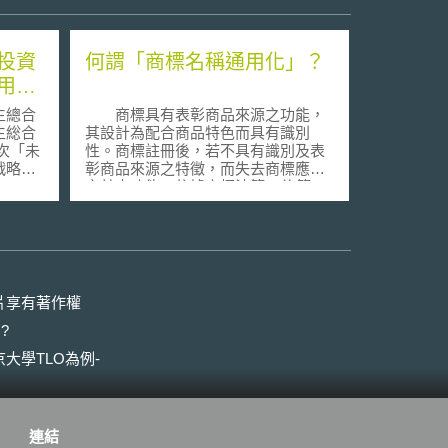
投資
何謂「商標名稱通用化」？
用及
生總合
商標具有表彰商品來源之功能，
生総合
其設計為配合商品特色而具有識別
0次「未
性。商標註冊後，若不具有識別及表
戰略
彰商品來源之特徵，而失去商標應有
之基本功能，依據商標法第63條第4
向けた改
款，不具識別性之商標，無法主張商
）日本
標專用之權利。商標名稱通用化，即
開中，
是指原本具有識別性之商標，通常為
著名商標，因為社會大眾消費習慣以
A）、人
及認知的改變，變成商品的通用名
來計
稱，此時即認該商標失去識別性，失
片享有著作權
去法律保護。 商標名稱通用化形
?
機場等
成之原因不一，可能是企業經營者設
羽田機
計商標時，有意使用社會大眾熟悉之
大學TLO為例-
名稱作為商標，也有可能非商標權利
改善服
人自己故意造成，特別是著名商標，
潔、協
容易流於通用化。例如，「可樂
人，將
（cola）」一詞由可口可樂（coca
連結
走型機
cola）公司率先註冊使用，但於消費