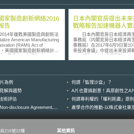
國家製造創新網絡2016
日本內閣官房提出未來
報告
戰略報告加速機器人實
活化
14年復甦美國製造與創新法
日本內閣官房日本經濟再
alize American Manufacturing
事務局（内閣官房日本経済再
novation (RAMI) Act of
事務局）在2017年6月9日第1
4），美國國家製造創新網絡計畫
來投資會議」中提出未來投資
6年2月公布年度報告（Annual
2017報告（未来投資戦略
ort）。國家製造創新網絡計畫的
2017~Society 5.0 の実現に
處理發生於執行面的、介於初
革~），在成長的戰略成果（5
研究與技術布建之間的製造技
第四次產業革命及新經濟的展
anufacturing related
分別對於機器人實用、物聯網
影片為例
何謂「監理沙盒」？
logy transition）挑戰。 國
（IOT）、大數據（BIG DAT
創新網絡計畫的關鍵核心之
工智慧（AI）等提出成果及未
的晚近見解與趨勢
A片也要搞創意！具原創性之A
連結創新與製造，而「研發機
畫。 機器人加速實用化：首先，
進行技術評估
nstitute）在這當中扮演最為關
何謂專利權的「權利耗盡」原則
機器人廣泛利用在商業設施、
色。此所稱之研發機構，係指
日常生活空間，於2016年9月
losure Agreement,
產學合作的推動-以株式會社東京
3年「國家製造創新網絡先期規
場設置機器人實驗室「Haneda
NNMI-PD）以及2014年復甦美
Robotics Lab」，利用機器人
創新法（RAMI Act of
務並補充勞動力。有關打掃清
）第278s條(c)項所界定之「製造
助移動、查詢服務等17種機器
其他資訊
段216號22樓
」（center for
進行實證實驗。而路面協助行