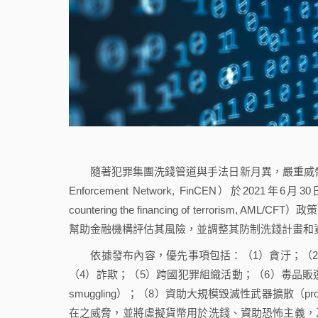
隨著犯罪集團洗錢管道與手法日新月異，嚴重威脅金融秩序
Enforcement Network, FinCEN）於2021年
countering the financing of terroris
幫助金融機構評估其風險，並調整其防制洗錢計畫和資
依據發布內容，優先事項包括：（1）貪汙；（2
（4）詐欺；（5）跨國犯罪組織活動；（6）毒品販運組織活動；
smuggling）；（8）資助大規模毀滅性武器擴散（prol
在之威脅，並將虛擬貨幣用於洗錢、資助恐怖主義，