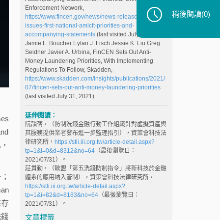
Enforcement Network,
稍後閱讀
(0)
https://www.fincen.gov/news/news-releases/fincen-
issues-first-national-amlcft-priorities-and-
accompanying-statements
(last visited July 31, 2021).
Jamie L. Boucher Eytan J. Fisch Jessie K. Liu Greg
Seidner Javier A. Urbina, FinCEN Sets Out Anti-
Money Laundering Priorities, With Implementing
Regulations To Follow, Skadden,
https://www.skadden.com/insights/publications/2021/
07/fincen-sets-out-anti-money-laundering-priorities
(last visited July 31, 2021).
延伸閱讀：
es
阮韻蒨，（防制洗錢金融行動工作組織針對虛擬資產與
nd
其服務提供業者發布進一步監理指引），資策會科技法
律研究所，
https://stli.iii.org.tw/article-detail.aspx?
為，
tp=1&i=0&d=8312&no=64
（最後瀏覽日：
2021/07/31）。
莊貫勤，（歐盟「第五洗錢防制指令」將新科技於金融
子；
體系的應用納入管制），資策會科技法律研究所，
https://stli.iii.org.tw/article-detail.aspx?
an
tp=1&i=82&d=8183&no=64
（最後瀏覽日：
來存
2021/07/31）。
洗錢
文章標籤