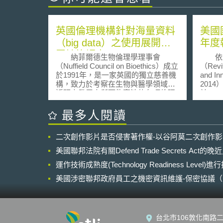
英國倫理機構針對海量資料
美國
（big data）之使用展開公
年度
眾諮詢調查
納菲爾德生物倫理學理事會
依20
（Nuffield Council on Bioethics）成立
（Revit
於1991年，是一家英國的獨立慈善機
and In
構，致力於考察在生物與醫學領域新
201
近研究發展中所可能牽涉的各項倫理
於201
議題。由該理事會所發表的報告極具
Rep
影響力，往往成為官方在政策決策時
目標是
最多人閱讀
之依據。 有鑑於近年big data與
期基礎
個人生物和健康資料的分析使用，在
術轉型（m
二次創作影片是否侵害著作權-以谷阿莫二次創作
生物醫學研究中引起廣泛的爭議討
techno
論，此間雖然不乏學者論理著述，但
家製造
美國聯邦法院有關Defend Trade Secrets Act
對社會層面的實質影響卻較少實證調
一，是
查研究。Nuffield Council on Bioethics
運作技術成熟度(Technology Readiness Level)
構」（I
於日前發布一項為期三個月
鍵的角
美國涉密聯邦政府員工之機密資訊維護-保密協議（Non-disc
（2013/10/17～2014/01/10）的生物
201
NDA）之使用
暨健康資料之連結使用公眾諮詢調查
劃」（
計畫（The linking and use of
國製造與
biological and health data – Open
2014
台北市106敦化南路二
consultation）。此項計畫之目的在
創新中心