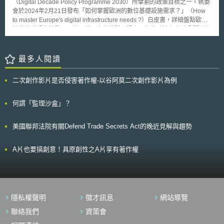
（Digital Decade Policy Programme 2030）所擘劃的政策目標之一。執委
基金(Interstate Telecommunications Relay Service Fund)面臨嚴重資金不
會於2024年2月21日發布「如何掌握歐洲的數位基礎設施需求？」（How
足的威脅，FCC在2013年01月25日公佈FCC 13-13法規制定建議通知
to master Europe's digital infrastructure needs ?）白皮書，詳細盤點歐盟
(Notice of Proposed Rulemaking)，希望藉由下述規定，短暫性解決民眾過
數位基礎設施的發展現狀及所面臨的挑戰，提出可能的政策方案並公開諮詢
度、不當取得服務之問題： 1.禁止推薦獎勵計畫：禁止業者給予獎勵、回報
各界意見。 其中有關頻率管理的部分，執委會認為成員國間各自為政的頻
的方式，鼓勵民眾使用網路轉接字幕電話服務。 2.供應商提供IPCTS服務，
率釋出與管理政策拖累了整體歐盟的5G布建進程，目前5G的涵蓋率與普及
需符合三要件，方可取得補助： ‧ 每位使用者均需登記方能取得服務。 ‧
率仍不如預期，成員國間的數位發展程度也參差不齊，法規環境差異對跨境
最多人閱讀
供應商需取得用戶自我認證，才能完成註冊程序。 ‧ 使用者並非使用從政
提供服務所造成的障礙亦導致數位單一市場難以成形。為避免相同困境在
府計畫中取得IPCTS設備，而其設備卻低於75美元時，供應商需從使用者取
6G重演及因應發展衛星通訊服務帶來的跨境頻率管理議題，歐盟將更進一
得公正第三方證明。 3.供應商提供設備與軟體，必須於每通電話完成後，可
二次創作影片是否侵害著作權-以谷阿莫二次創作影片為例
步同調各成員國的頻率管理政策與規範環境，提高歐盟對頻率政策的掌控，
以自動關閉。亦即消費者每次使用時，均需經過開啟的步驟，以保護隱私。
確保歐盟通訊網路的安全性、獨立性和完整性。 海纜的安全性亦受到關
在FCC適度處理IPCTS不當使用後，可以預見電話中繼服務基金更能發
注，歐盟既有電子通訊網路和服務的監管架構並未就雲端服務業者規範相關
何謂「監理沙盒」？
揮所需，此舉不僅使科技更貼近於大眾、減少溝通障礙外，更可落實普世價
的義務，但隨著大型雲端服務業者持續投入海纜建設，歐盟已經有超過60%
值，使美國社會福利更加完善。
的國際流量透過非公眾網路業者建設的海纜傳輸，監理上的漏洞已經形成歐
美國聯邦法院有關Defend Trade Secrets Act的晚近見解與趨勢
盟通訊網路的安全隱患。 執委會將與各界展開廣泛的討論與磋商，研議能
確保安全與韌性之數位基礎設施的政策工具及監理框架。在頻率管理方面，
希望能提高歐盟的一致性與協調性，為地面通訊、衛星通訊及其他新興應用
A片也要搞創意！具原創性之A片享有著作權
的頻率使用提供更統一甚至單一的授權流程及選擇條件，以促進數位單一市
場的形成；在海纜方面亦規劃建立歐盟層級的聯合治理體系，將針對海纜的
風險、弱點及依賴性做全面性的評估，亦將資助既有海纜的升級與新海纜的
設立，同時確保供應鏈的安全性及降低對高風險第三國的依賴。
隱私權聲明
徵才訊息
網站導覽
聯絡我們
資策會