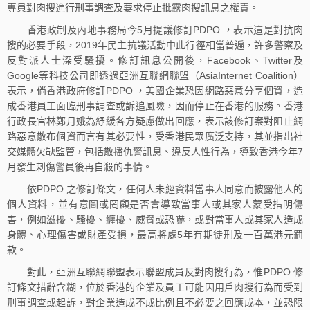
專員對肉搜進行刑事調查及要求停止批露肉搜訊息之權責。
香港政制及內地事務局今5月提議修訂PDPO ，表示這是對抗肉
搜的必要手段，2019年民主抗議活動中此行徑相當普遍，許多警察及
反對派人士深受騷擾。修訂訊息公開後，Facebook、Twitter及
Google等科技公司即透過亞洲互聯網聯盟（AsiaInternet Coalition）
表示，倘香港政府修訂PDPO ，美國企業恐因網路惡意分享個資，造
成香港員工面臨刑事調查或訴追風險，因而停止在香港的服務。香港
行政長官林鄭月娥為紓緩各方疑慮做出回應，表示該修訂案對阻止網
路惡意散布個資而言有其必要性，受香港民眾廣泛支持，其並指出社
交媒體欠缺監管，包括散播仇警訊息、違反人性行為，導致香港今年7
月發生刺傷警員後再自殺的事情。
依PDPO 之修訂條文，任何人未經資料當事人同意而披露他人的
個人資料，並有意圖或罔顧是否會導致當事人或其家人蒙受指明傷
害，例如滋擾、騷擾、纏擾、威脅或恐嚇，或對當事人或其家人造成
身體、心理傷害或財產受損，最高將處5年有期徒刑及一百萬港元罰
款。
對此，亞洲互聯網聯盟表示聯盟成員反對肉搜行為，惟PDPO 修
訂條文措辭含糊，位於香港的企業及員工可能因用戶肉搜行為而受到
刑事調查或起訴，對企業造成不成比例且不必要之回應成本，並恐限