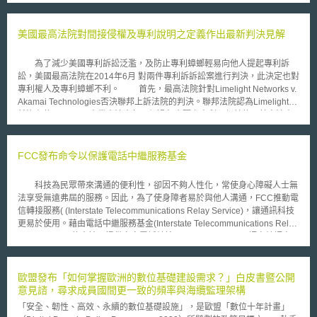
爭議。在以上兩個案例中，核心問題均涉及，Groupon與LivingSocial所提
供之票券是否適用於聯邦和各州法律中關於禮券之規定；換言之，爭議在
於，聯邦法律規定禮券到期日不得短於五年，而此規定是否適用於團購網站
美國最高法院對間接侵權及專利說明之定義作出最新判決見解
所提供之票券，目前尚有疑義。就團購券有效期限的現狀而言，團購禮券上
通常會標示兩個有效日期，其一為支付價格(市價)，另一個是推廣價格(促銷
為了減少美國專利訴訟泛濫，及防止專利蟑螂輕易向他人提起專利訴
價)，前者係指消費者在此交易中原本所應支出之費用，後者則指折扣價
訟，美國最高法院在2014年6月 對兩件專利訴訴訟案進行判決，此決定也對
格。舉例而言，消費者購買25美元的團購券後，得前往義式餐廳享有價值
專利權人及專利蟑螂不利。 首先，最高法院針對Limelight Networks v.
50美元的餐點，而若是團購券折扣到期後，消費者仍得以團購券換取市價
Akamai Technologies否決聯邦上訴法院的判決。聯邦法院認為Limelight雖
25美元的餐點，但無折扣。
然沒有使用Akamai商業方法中每一個過程步驟之專利，但其使用其方法專
利之其中方法就算造成間接侵權（induced infringement）。然最高法院認
為，聯邦法院的判決對於間接構成侵權有誤解，Limelight所使用的商業方法
並沒有引導間接構成侵權。此決定對於現今網路科技盛行之時代有很重要的
FCC發布命令以保護電話中繼服務基金
影響，更防止不實施專利體及專利蟑螂隨意對潛在對象提起專利訴訟。
另一個案件為Nautilus, Inc. v. Biosig Instruments, Inc，最高法院亦駁回
科技為民眾帶來溝通的便利性，卻因不夠人性化，常使身心障礙人士無
聯邦上訴法院之判決，對於專利說明（patent claim）的內容清楚性作出新
法享受無遠弗屆的服務。因此，為了使身障者易於與他人溝通，FCC推動電
的說明。聯邦上訴法院在此案中對於專利法第112條中專利說明的要求作出
信轉接服務( (Interstate Telecommunications Relay Service)，讓通訊科技
解釋，認為凡是專利說明不會難以解釋且模糊（insolubly ambiguous），
更易於使用。藉由電話中繼服務基金(Interstate Telecommunications Relay
專利說明皆可符合專利法規定。但最高法院採不同見解，認為聯邦法院的見
Service Fund)的支持，提供文字電話轉接(Text Telephone) 、語音轉語音
解不符合專利法之規定，規定專利說明的內容必須要合理且明確，使可符合
(Speech-to-Speech)、電話字幕服務(Captioned Telephone Service)、視
專利法的要求。此決定對於專利蟑螂尤其是一大打擊，過往專利蟑螂多以模
訊轉接服務(VideoRelay Service)與網路轉接字幕電話服務( Internet
糊的專利說明來進行專利訴訟，但今後要求明確的專利說明，讓雙方有更清
Protocol Captioned Telephone Service，下述簡稱IPCTS)，協助聽障、語
歐盟發布「如何掌握歐洲的數位基礎建設需求？」白皮書暨公開
楚的專利說明依據進行專利訴訟。
言障礙民眾得以享有電信服務。 但是，近幾個月來，FCC發現電信商
意見諮，尋求成員國間更一致的頻率與海纜監理架構
要求IPCTS的補助與日俱增，從2012年6月起，每個月成長約11%，且導致
「安全、韌性、高效、永續的數位基礎設施」，是歐盟「數位十年計畫」
10月時面臨請求總支出超過預算4百萬美元之危機。為了解決電話中繼服務