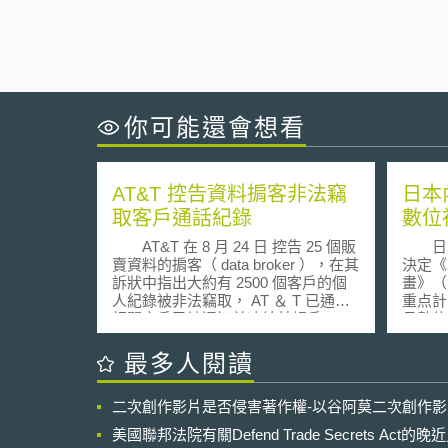
你可能還會想看
AT&T 控告資料掮客非法竊
日本
取客戶通話紀錄
數位
AT&T 在 8 月 24 日 控告 25 個販
日本內
賣資料的掮客（ data broker ），在其
決定《
訴狀中指出大約有 2500 個客戶的個
畫》（
人紀錄被非法竊取， AT ＆ T 已通知
重点計
相關客戶已被通知並凍結其帳戶。
月數位
AT&T 並未於訴狀中明確地列出
位社會
被告的名字，表示目前必須利用電腦
形成基
最多人閱讀
郵件以及電腦 IP 位址來確認被告為哪
計畫，
些人， AT&T 宣稱一旦這些資料掮客
項目事
二次創作影片是否侵害著作權-以谷阿莫二次創作
經鑑定被確認後，除了賠償 AT&T 的
畫重點措施
損害之外，還須償還其販賣資料所獲
數位社
美國聯邦法院有關Defend Trade Secrets Act
得的不法利益。
My N