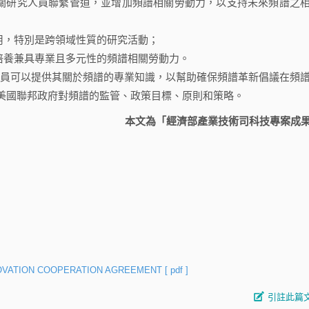
關研究人員聯繫管道，並增加頻譜相關勞動力，以支持未來頻譜之
用，特別是跨領域性質的研究活動；
培養兼具專業且多元性的頻譜相關勞動力。
人員可以提供其關於頻譜的專業知識，以幫助確保頻譜革新倡議在頻
美國聯邦政府對頻譜的監管、政策目標、原則和策略。
本文為「經濟部產業技術司科技專案成
NOVATION COOPERATION AGREEMENT
[ pdf ]
引註此篇