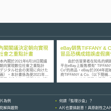
內閣閣議決定朝向實現
eBay銷售TIFFANY & 
社會之重點計畫
冒品恐構成錯誤虛假廣
閣於2021年6月18日閣議
由於仿冒業者在知名的網
朝向實現數位社會之重點計
平台eBay上販售標有” TIFFANY
デジタル社会の実現に向けた
Co”的商品，eBay於2004年
画）。本計畫係為使2021年9
商TIFFANY & Co.（以下簡稱
廳正式設立後，得迅速依《數
TIFFANY）控告侵犯商標權，
形成基本法》（デジタル社会
告構成錯誤虛假廣告（False
本法）第37條第1項制定重點
advertising）。位於紐約的第
而將目前施政上須納入考量之
巡迴法院於今年4月1日作出判
先制定為重點計畫。 本計
為eBay不構成商標權的侵害，
影片為例
何謂「監理沙盒」？
摘要如下： 整備並普及化
該當錯誤虛假廣告之行為。 關於
會所需之共同功能，包含普及
是否構成侵害商標權之判斷，
的晚近見解與趨勢
A片也要搞創意！具原創性之A
umber Card、推動利用My
eBay本身為網路拍賣平台提供