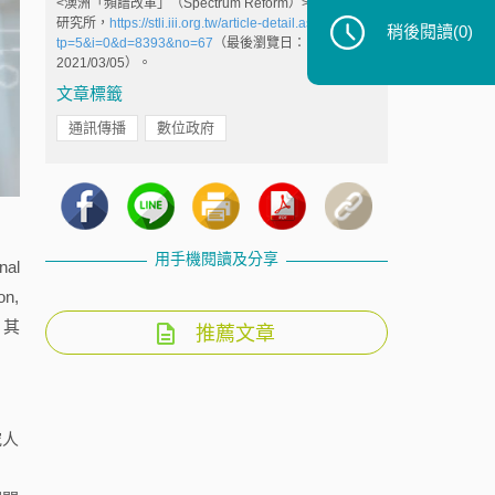
<澳洲「頻譜改革」（Spectrum Reform）>，科技法律
研究所，
https://stli.iii.org.tw/article-detail.aspx?
稍後閱讀
(0)
tp=5&i=0&d=8393&no=67
（最後瀏覽日：
2021/03/05）。
文章標籤
通訊傳播
數位政府
用手機閱讀及分享
al
on,
，其
推薦文章
究人