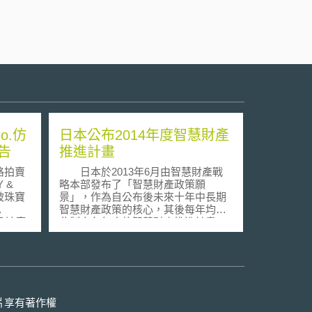
Co.仿
日本公布2014年度智慧財產
告
推進計畫
路拍賣
日本於2013年6月由智慧財產戰
 &
略本部發布了「智慧財產政策願
起被珠寶
景」，作為自公布後未來十年中長期
智慧財產政策的核心，其後每年均依
且該廣
此制定各年度的智慧財產推進計畫。
延續前揭「智慧財產政策願景」
二上訴
內容，智慧財產戰略本部於今年7月4
決，認
日公布「智慧財產推進計畫2014」，
但可能
除仍以「為強化產業競爭力，構築全
球性智財系統」、「中小、新創企業
考量
的智財管理強化支援」、「對應數位
片享有著作權
者，並
網路社會的環境建構」、「強化以內