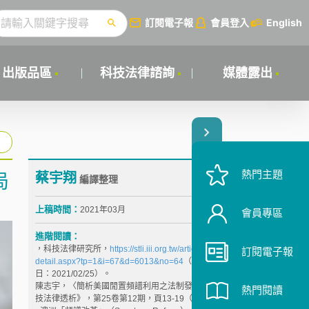
訂閱電子報
會員登入
English
出版品區
科技法律諮詢
媒體露出
熱門主題
蔡宇翔
局
編譯整理
上稿時間：
2021年03月
會員專區
進階閱讀：
，科技法律研究所，
https://stli.iii.org.tw/article-
訂閱電子報
detail.aspx?tp=1&i=67&d=6013&no=64
（最後瀏覽
日：2021/02/25）。
陳志宇，〈簡析美國閒置頻譜利用之法制發展〉，《科
熱門閱讀
技法律透析》，第25卷第12期，頁13-19（2013）。