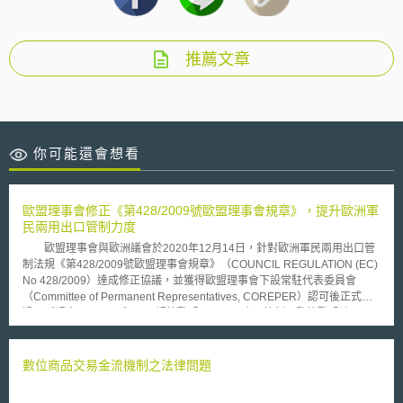
推薦文章
你可能還會想看
歐盟理事會修正《第428/2009號歐盟理事會規章》，提升歐洲軍
民兩用出口管制力度
歐盟理事會與歐洲議會於2020年12月14日，針對歐洲軍民兩用出口管
制法規《第428/2009號歐盟理事會規章》（COUNCIL REGULATION (EC)
No 428/2009）達成修正協議，並獲得歐盟理事會下設常駐代表委員會
（Committee of Permanent Representatives, COREPER）認可後正式通
過。《規章428/2009》用以規範歐盟軍民兩用出口管制，監管歐盟涉及
「軍民兩用」敏感貨品、服務、軟體和技術的對外出口、內部轉口及過境貿
易。因兩用貨品包含軍事用途及商用用途，故此次歐盟調整軍民兩用出口管
制的相關規則，主要考量面向包括：英國脫歐對歐洲出口管制的影響；如何
數位商品交易金流機制之法律問題
確保歐盟出口管制條例與國際反武器擴散制度相一致；以及解決網路監管和
新興技術帶來的安全威脅等。本次歐洲軍民兩用出口管制修正重點如下：