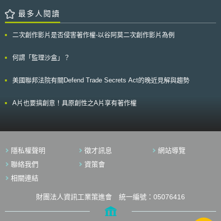
資資金及其他資源挹注。 GOTT於2024年7月5日發布過去一年（2023年4
月1日至2024年3月31日）之施政報告，主要重點簡述如下： （1）對「玫
最多人閱讀
瑰書」（the Rose Book），即政府KA管理指引，提出細部操作指引，如：
「PSB內KA管理負責人角色任命指引」、「協助PSB制定KA管理策略指
二次創作影片是否侵害著作權-以谷阿莫二次創作影片為例
引」、「智慧財產權及其機密性指引」、「附件A–知識資產類別與類
型」、「附件B–KA評估工具」、「附件C–商業化路線」、「附件D–獲取
KA指引」、「附件E–人才流動指引」以及「申請KA補助基金指引」等。
何謂「監理沙盒」？
（2）推出首個政府對公部門創新研發之市場驗證加速器計劃，稱為「公共
研究創新和市場加速器」（the Public Research Innovation and Market
美國聯邦法院有關Defend Trade Secrets Act的晚近見解與趨勢
Accelerator, PRIMA），協助公部門創新者測試其研發構想、產品及服務是
否有市場發展潛力。 （3）發布「公部門衍生新創公司研究」（Public
Sector Spinouts Study），為英國政府首次對公部門推動衍生新創政策及制
A片也要搞創意！具原創性之A片享有著作權
度進行審查，顯示英國推動上遇有許多推動障礙，研究最後對英國政府及
GOTT提供多項施政建議。
隱私權聲明
徵才訊息
網站導覽
聯絡我們
資策會
相關連結
財團法人資訊工業策進會 統一編號：05076416