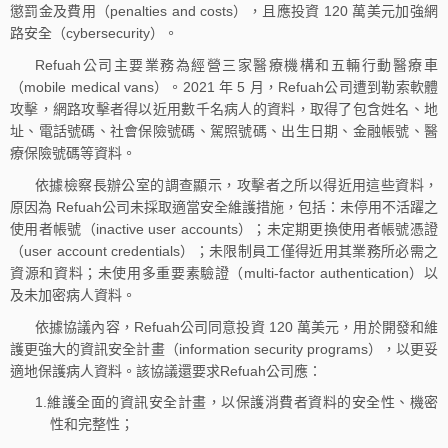
懲罰金及費用（penalties and costs），且應投資 120 萬美元加強網
路安全（cybersecurity）。
Refuah公司主要業務為經營三家醫療機構和五輛行動醫療車
（mobile medical vans）。2021 年 5 月，Refuah公司遭到勒索軟體
攻擊，網路攻擊者得以近用數千名病人的資料，取得了包含姓名、地
址、電話號碼、社會保險號碼、駕照號碼、出生日期、金融帳號、醫
療保險號碼等資料。
依據檢察長辦公室的調查顯示，攻擊者之所以得近用這些資料，
原因為 Refuah公司未採取適當安全維護措施，包括：未停用不活躍之
使用者帳號（inactive user accounts）；未定期更換使用者帳號憑證
（user account credentials）；未限制員工僅得近用其業務所必需之
資源和資料；未使用多重要素驗證（multi-factor authentication）以
及未加密病人資料。
依據協議內容，Refuah公司同意投資 120 萬美元，用於開發和維
護更強大的資訊安全計畫（information security programs），以更妥
適地保護病人資料。該協議還要求Refuah公司應：
1.維護全面的資訊安全計畫，以保護消費者資料的安全性、機密
性和完整性；