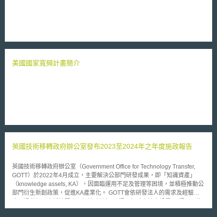
提升出口管制力度，防止濫用網路監管等新興技術：管制項目具備監視、取
得、蒐集或分析資通訊系統資料功能者，因涉及國家內部鎮壓或嚴重違反國
際人權和國際人道法（International Humanitarian Law），即使未明列在
歐盟軍民兩用法規的附件中，也應加強管制。 新增兩項歐盟一般出口許可
證（EU General Export Authorisations, EU GEAs）：包括集團內部技術轉
讓（EU007）及加密（EU008），允許軍民兩用貨品出口至特定目的地。
統一歐盟軍民兩用貨品規則：例如技術協助屬於特定軍事用途且與軍民兩用
美國國家寬頻計畫簡介
相關者須經授權，歐盟成員國得配合擴張軍民兩用貨品清單。 強化企業調
查和報告義務，遵守並適用出口管制規則：實施出口及授權作業的出口商，
應落實內部合規計劃，確保企業遵守出口管制的政策和程序。 歐盟成員國
間加強合作機制：促進資訊交流、政策調整和執法行動。
英國技術移轉政府辦公室發布2023至2024年之年度施政報告
英國技術移轉政府辦公室（Government Office for Technology Transfer,
GOTT）於2022年4月成立，主要解決公部門研發成果，即「知識資產」
（knowledge assets, KA），因面臨運用不足及管理等困境，並積極推動公
部門衍生新創政策，促進KA產業化。 GOTT會依研發法人的需求及經驗程
度，提供個別支援性服務，如協助較無KA運用經驗之法人設置KA運用工作
規則及管理方式等直接技術性指導，亦提供較有KA運用經驗之法人額外投