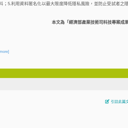
料；5.利用資料匿名化以最大限度降低隱私風險，並防止受試者之
本文為「經濟部產業技術司科技專案成
 more]
引註此篇