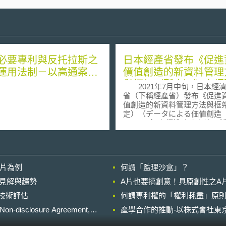
必要專利與反托拉斯之
日本經產省發布《促進
運用法制－以高通案為
價值創造的新資料管理
與框架（暫定）》之綱
2021年7月中旬，日本經
案徵求意見
省（下稱經產省）發布《促進
值創造的新資料管理方法與框
定）（データによる価値創造（V
Creation）を促進するための
データマネジメントの在り方
を実現するためのフレームワ
（仮））》之綱要草案（下稱
理框架草案），並公開對外徵
影片為例
何謂「監理沙盒」？
見。 近年日本在「Society5.0」
及「Connected Industries
的晚近見解與趨勢
A片也要搞創意！具原創性之A
下，人、機器與科技的跨界連
進行技術評估
何謂專利權的「權利耗盡」原則
創造出全新附加價值的產業社
而達成此願景的前提在於資料
losure Agreement,
產學合作的推動-以株式會社東京
為正確，正確資料的自由交換
用於創造新資料以提供附加價