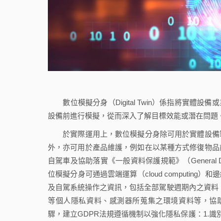
數位模擬分身（Digital Twin）係指將實體
設備前進行模擬，從而深入了解目標效能或潛在問題
於實際運用上，數位模擬分身除可用於實體設備製
外，亦可用於產品維護，例如在以某種方式修復物品
自駕車及協助落實《一般資料保護規範》（General Data 
位模擬分身可通過雲端運算（cloud computing）
及自駕系統操作之資訊，包括全部駕駛週期內之資料，如車輛
等個人隱私資料、感測器所蒐集之環境資料等，協助
驟，建立GDPR法規遵循機制以強化隱私保護：1.識