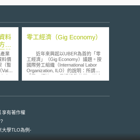
資料
零工經濟（Gig Economy）
方法
要草
濟產業
近年來興起以UBER為首的「零
資料價
工經濟」（Gig Economy）議題。按
架（暫
國際勞工組織（International Labor
alue
Organization, ILO）的說明：所謂
新たな
「零工經濟」，是透過數位勞工媒合
とそれ
平台，將分散於各地的勞力資源，按
ーク
需求（On-Demand）調度到特定地點
資料管
以執行任務。這些被調度的勞工即為
求意
「零工」，多半從事服務性質或任務
性質單純且零碎（Micro-Task）的工
」未來願景
作，如代駕、代辦雜務、居家打掃。
片享有著作權
接，將
面對零工經濟的風潮及其衍生的
?
會，然
勞資問題，各國積極針對零工經濟推
本身須
出對應政策。舉例而言，美國加州政
大學TLO為例-
，方能
府於2019年9月18日通過《AB 5法》
值，因
（California Assembly Bill 5