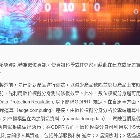
設備或系統資訊轉為數位資訊，使資訊科學或IT專家可藉此在建立或配置
。
造前，先行針對產品進行測試，以減少產品缺陷並縮短產品上市
前，先利用數位模擬分身測試修復效果。此外，數位模擬分身還可
Protection Regulation, 以下簡稱GDPR）規定。在自駕車方面
和邊緣運算（edge computing）連接，由數位模擬分身分析於雲端運算
模型在內之製造資料（manufacturing data）、駕駛習慣及
自駕系統做出決策；在GDPR方面，數位模擬分身可利用以下5
別利害關係人與資產，包括外部服務和知識庫；2.漏洞檢測；3.透過