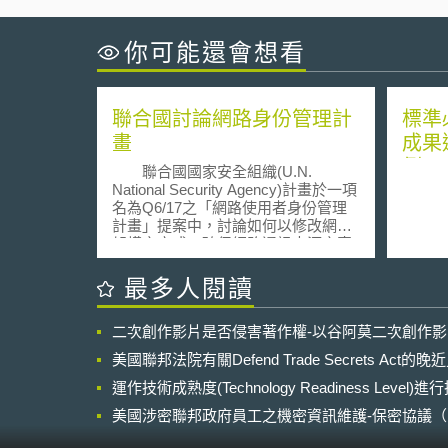
你可能還會想看
聯合國討論網路身份管理計
標準
畫
成果
例
聯合國國家安全組織(U.N.
National Security Agency)計畫於一項
名為Q6/17之「網路使用者身份管理
計畫」提案中，討論如何以修改網路
架構之方式，確保網路通訊來源之真
實性與可追溯性。此項計畫被認為可
能對網路匿名性產生極大衝擊。
最多人閱讀
目前網路所賴以溝通訊息之TCP/IP通
訊架構，仍允許使用者於一定範圍內
二次創作影片是否侵害著作權-以谷阿莫二次創作
保有於網路上匿名發言或活動之可
能，例如Tor線上匿名軟體(Tor:
美國聯邦法院有關Defend Trade Secrets Act
anonymity online)之運作即是。然
而，此種匿名式的運作架構，被抨擊
運作技術成熟度(Technology Readiness Level)
可能威脅網路安全，例如駭客可利用
美國涉密聯邦政府員工之機密資訊維護-保密協議（Non-disc
大量偽造來源地址(spoofed source IP
NDA）之使用
addresses)，發動分散式阻斷服務