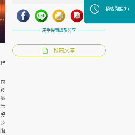
稍後閱讀
(0)
用手機閱讀及分享
推薦文章
實際
時間
用於
，數
中涉
偏好
大步
虛擬