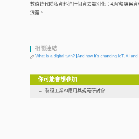
數值替代隱私資料進行個資去識別化；4.解釋結果資
洩露。
相關連結
What is a digital twin? [And how it’s changing IoT, AI and
你可能會想參加
製程工業AI應用與規範研討會