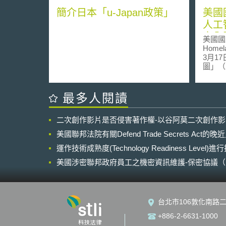
簡介日本「u-Japan政策」
美國
人工
安全
美國國土
Homel
3月1
圖」（202
Roa
三大目
研各界
最多人閱讀
署，保
強化國家安全。 
二次創作影片是否侵害著作權-以谷阿莫二次創作
年10
政命令
美國聯邦法院有關Defend Trade Secrets Act
智慧開發
運作技術成熟度(Technology Readiness Level)
on the
Develop
美國涉密聯邦政府員工之機密資訊維護-保密協議（Non-disc
Inte
NDA）之使用
令），
礎設施
標準並
台北市106敦化南路二
規模殺
智慧財
+886-2-6631-1000
以促使