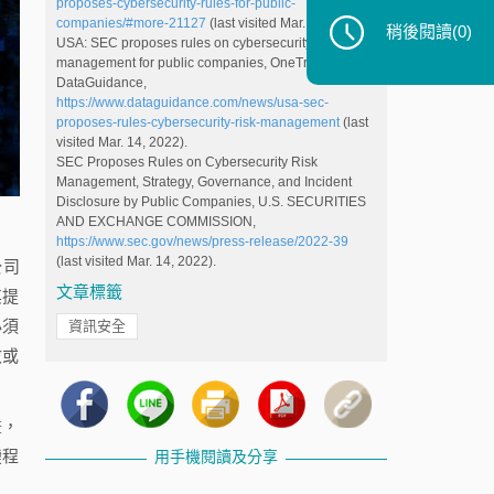
proposes-cybersecurity-rules-for-public-
companies/#more-21127
(last visited Mar. 14, 2022).
稍後閱讀
(0)
USA: SEC proposes rules on cybersecurity risk
management for public companies, OneTrust
DataGuidance,
https://www.dataguidance.com/news/usa-sec-
proposes-rules-cybersecurity-risk-management
(last
visited Mar. 14, 2022).
SEC Proposes Rules on Cybersecurity Risk
Management, Strategy, Governance, and Incident
Disclosure by Public Companies, U.S. SECURITIES
AND EXCHANGE COMMISSION,
https://www.sec.gov/news/press-release/2022-39
(last visited Mar. 14, 2022).
公司
文章標籤
其提
必須
資訊安全
改或
畫，
變程
用手機閱讀及分享