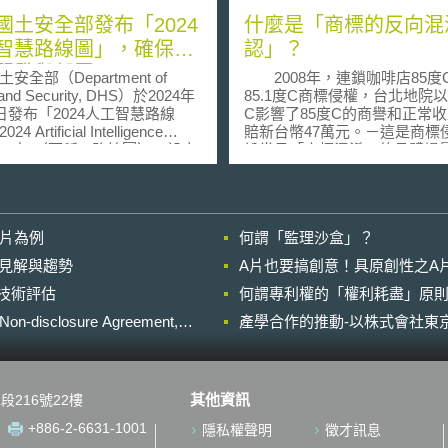
國土安全部發布「2024
什麼是「商標的反向混
智慧路線圖」，確保AI
認」？
開發與部署
安全部（Department of
2008年，連鎖咖啡店85度
and Security, DHS）於2024年
85.1度C商標侵權，台北地院以8
7日發布「2024人工智慧路線
C影響了85度C的商譽和正常
4 Artificial Intelligence
賠新台幣47萬元。－這是商標
dmap）（下稱AI路線圖），設立
訟常見「商標混淆」的具體場
標，將偕同旗下機關與產官學
是所謂的「正向混淆」（Direct
合作，確保AI的安全開發與部
Confusion）。試想，現在主
護國家關鍵基礎設施安全，以
85.1度C 是間小店，耕耘許久
美國拜登總統於2023
無聞；而85度C推出即一炮而
影片為例
何謂「監理沙盒」？
月30日簽署的第14110號總統行
庭若市。85度C是後來者，他
《安全可靠且值得信賴的人工
以商標混淆為由，主張85.1度
的晚近見解與趨勢
A片也要搞創意！具原創性之A
暨使用》（Executive Order
了其商譽和正常收益？這個「
進行技術評估
 Safe, Secure, and Trustworthy
何謂專利權的「權利耗盡」原則
比前商標強勢」的假設就涉及
ment and Use of Artificial
混淆」（Reverse Confusion
losure Agreement,
產學合作的推動-以株式會社東京
lligence）（下稱AI總統行命
所謂「商標的反向混淆誤
要求DHS應管理使用於關鍵基
按經濟部智慧財產局〈行政法院
與資通安全的AI、制定全球AI
年度判字第465號判決研析〉
推廣、降低利用AI造成具有大
指：「後商標因較諸前商標廣
其他資訊
段216號22樓
傷力武器攻擊之風險、保護AI
者所知悉，消費者反而誤以為
產權、以及吸引AI領域人才，
係仿冒後商標，或誤認為前商
+886-2-6631-1001
隱私權聲明
徵才訊息
、加強AI開發與部署等事項。
商標係來自同一來源，或誤認