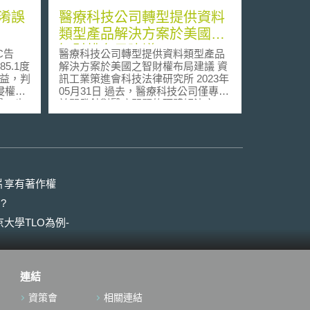
淆誤
醫療科技公司轉型提供資料
類型產品解決方案於美國之
智財權布局建議
C告
醫療科技公司轉型提供資料類型產品
5.1度
解決方案於美國之智財權布局建議 資
收益，判
訊工業策進會科技法律研究所 2023年
侵權爭
05月31日 過去，醫療科技公司僅專注
景，也
於開發針對醫療問題的硬體解決方
案，近年這些企業則致力於轉型開發
客易位，
收集及利用大量病人、資料提供者資
仍沒沒
料之產品，而轉變成資料平台公司，
紅、門
而更可以全面了解病人及客戶生活習
是否可
慣及健康狀況。 其中許多解決方案均
C影響
利用人工智慧(Artificial Intelligence,
片享有著作權
後商標
AI)及機器學習(Machine Learning,
?
「反向
ML)，相較傳統上研發成果多為硬體
）。
設備，現今則轉變成出現大量軟體解
大學TLO為例-
認」，
決方案，保護研發成果之方式將發生
105
改變，如何選擇合適的智慧財產權保
，係
護研發成果成為企業重要課題，此亦
為消費
影響企業如何做智慧財產布局及擬定
連結
前商標
公司相關經營策略，因此建議企業
標與後
——尤其是開發醫療資訊平台之醫療
資策會
相關連結
兩商標
科技公司，特別是致力於開發醫療器