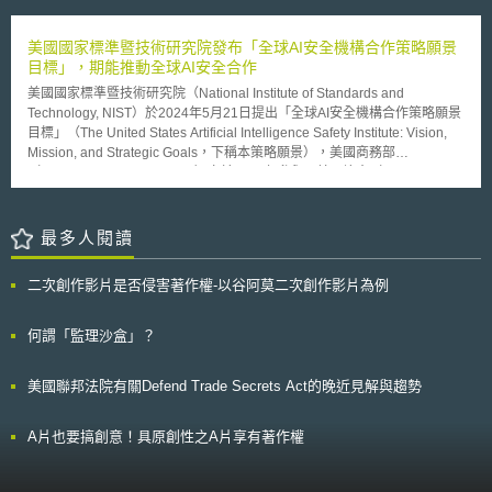
和2029萬美金），並要求MMT-Go修改與合作飯店之間的「廣義平價義務條
款」，CCI認為「廣義平價義務條款」可能會限制競爭，具有市場地位的業
者施行可能造成壟斷，需要個案認定是否違反競爭法。MMT-Go向國家公司
美國國家標準暨技術研究院發布「全球AI安全機構合作策略願景
法上訴法院（National Company Law Appellate Tribunal, NCLAT）提起救
目標」，期能推動全球AI安全合作
濟，NCLAT於2023年2月23日宣布將對CCI的裁罰進行審理，預計於4月11
美國國家標準暨技術研究院（National Institute of Standards and
日舉行庭審。 「平價義務條款」在OTAs和合作飯店間相當常見，是為了要
Technology, NIST）於2024年5月21日提出「全球AI安全機構合作策略願景
解決搭便車問題，防止飯店從中獲取不公平利益，而平價義務條款分成「狹
目標」（The United States Artificial Intelligence Safety Institute: Vision,
義」與「廣義」。「狹義平價義務條款」禁止飯店在飯店自身網站以更好的
Mission, and Strategic Goals，下稱本策略願景），美國商務部
價格與條件進行銷售，因只限制飯店在本身銷售管道的條件，並不影響
（Department of Commerce）亦於2024年參與AI首爾峰會（AI Seoul
OTAs之間的競爭。而「廣義平價義務條款」則禁止飯店在其他銷售管道以
Summit）期間對外揭示本策略願景，期能與其他國家攜手打造安全、可靠
更好的價格和條件進行銷售，此將減少OTAs之間的競爭。當具有市場地位
且可信賴之AI生態系。 由於AI可信賴與否往往取決於安全性，NIST指出當
的OTAs與飯店簽訂「廣義平價義務條款」，因其更為低廉的價格與市場地
前AI安全所面臨的挑戰包含：一、欠缺對先進AI之標準化衡量指標；二、風
最多人閱讀
位，其競爭對手無法與之公平競爭，可能產生壟斷。 此外，歐盟可能有同
險測試、評估、驗證及確效（Test, Evaluation, Validation, and Verification,
樣的看法，歐盟委員會於2022年5月新修訂「垂直集體豁免規則」
TEVV）方法不健全；三、欠缺對AI建模後模型架構與模型表現間因果關係
（Vertical Block Exemption Regulation, VBER）將廣義平價義務條款從豁
二次創作影片是否侵害著作權-以谷阿莫二次創作影片為例
的了解；四、產業、公民社會、國內外參與者等在實踐AI安全一事上合作程
免範圍中刪除，但仍豁免狹義平價義務條款。因為廣義平價義務條款可能限
度極為有限。 為因應上述挑戰並促進AI創新，NIST在本策略願景中擬定以
制競爭或造成壟斷，印度與歐盟對於廣義平價義務條款已經做出限制，可能
下三大戰略目標：(1)推動AI安全科學發展：為建立安全準則與工具進行技術
何謂「監理沙盒」？
是未來競爭法的國際趨勢，可以作為我國未來相關法規調適之參考。
合作研究，並預先部署TEVV方法，以利評估先進AI模型之潛在風險與應對
措施；(2)推展AI安全實務作法：制定並發布不同領域AI風險管理之相關準則
美國聯邦法院有關Defend Trade Secrets Act的晚近見解與趨勢
與指標，以達到負責任設計、開發、部署與應用AI模型與系統之目的；(3)支
持AI安全合作：促進各界採用前述安全準則、工具或指標，並推動全球合
作，以發展國際通用的AI安全風險應對機制。
A片也要搞創意！具原創性之A片享有著作權