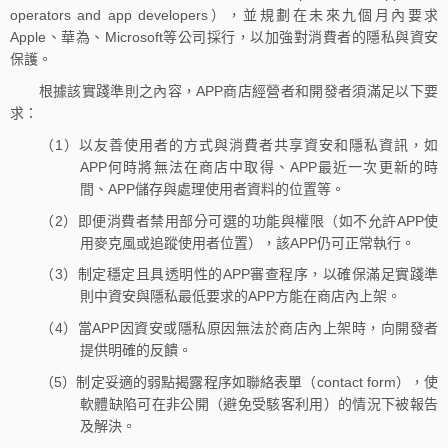
operators and app developers），並規劃在未來九個月內要求
Apple、華為、Microsoft等公司採行，以加強對消費者的隱私與資安
保護。
根據該實踐準則之內容，APP商店經營者和開發者須滿足以下要
求：
（1）以友善使用者的方式與消費者共享資安和隱私資訊，如
APP何時將無法在商店中取得、APP最近一次更新的時
間、APP儲存與處理使用者資料的位置等。
（2）即便消費者禁用部分可選的功能與權限（如不允許APP使
用麥克風或追蹤使用者位置），該APP仍可正常執行。
（3）制定穩定且具透明性的APP審查程序，以確保滿足實踐準
則中資安與隱私最低要求的APP方能在商店內上架。
（4）當APP因資安或隱私原因無法於商店內上架時，向開發者
提供明確的反饋。
（5）制定妥適的弱點揭露程序如聯絡表單（contact form），使
軟體缺陷可在非公開（避免受駭客利用）的情況下被報告
及解決。