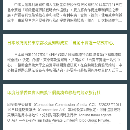
中國大陸專利局與中國人民財產保險股份有限公司於2014年7月21日在
北京簽署「知識產權保險戰略合作協議」，雙方將合作促進專利保險之發
展。所謂專利保險係指在專利研發、專利申請、實施、讓與、使用或專利訴
訟中，由於發生專利侵權的行為而提供的保險服務。然而，此次協議更包括
專利保險政策擬定與政策環境營造、承保理賠流程之改善，並且試圖強化專
利風險的宣導以提升企業管理專利風險的意識，最終目標是建立專利保險風
險控制及分散機制。 相對於我國高科技產業於引進專利保險在分散專
利風險上有正面的參考價值，但由於現行客觀環境下的條件較不完備，使得
日本政府將於東京都及愛知縣成立「自駕車實證一站式中心」
我國在推行專利保險上窒礙難行，主要原因在於法律制度的不同所產生的專
利風險程度有異、無法準確計算保險標的鑑價制度等，但專利保險的概念早
日本政府於2017年9月4日所召開之國家戰略特區區域會議(下稱戰略區
在1994年美國即已推出，又伴隨智慧財產權意識的高漲，各國也相繼推
域會議)，決定由政府、東京都及愛知縣，共同成立「自駕車實證一站式中
行，例如：英國推出的「專利申請保險」，以及日本推出的「知識產權授權
心」，協助企業及大學之自駕車相關實證研究。在自動駕駛實驗開始前，中
金保險」等。因此，此次中國大陸亦擴大推行專利保險之政策，可謂與國際
心接受道路交通法等各程序相關諮詢，必要時可將相關程序以其他方式置
發展趨勢與整體智財法制建制有關，可供我國未來引進專利保險制度上試行
換，將複數程序整合為一，推動相關實驗。 戰略區域會議並決定將窗
之參考與討論。
口設置於東京都及愛知縣，欲進行實驗之企業可至前述窗口諮詢，東京都及
愛知縣應與相關省廳及所管轄之警察、交通部門進行協調，並將所需之資訊
彙整後回覆予企業，如此一來，企業可減輕實驗前繁瑣程序所帶來之負擔，
印度競爭委員會因廣義平價義務條款裁罰網路旅行社
進而降低啟動實驗之門檻。 東京都小池百合子知事於會後向記者們表
示「自駕系統於汽車產業中，已是國家間之競爭」，且東京都將致力於「沙
印度競爭委員會（Competition Commission of India, CCI）於2022年10月
盒特區」體制之推動，於必要時可暫時停止相關現行法規之限制。愛知縣大
19日以違反競爭法（Competition Act）第3條及第4條規定，涉嫌協議限制
村秀章知事則期待「透過實證實驗累積技術，促使愛知縣能維持引領世界汽
競爭與濫用市場地位，分別對兩家網路旅行社（online travel agents,
車產業聚集地之地位」。 針對上述特區的設置，未來實際落實情況以
OTAs）—MakeMyTrip India Private Limited和Ibibo Group Private
及法規排除作法與範圍，值得我國持續投入關注。
Limited（合稱MMT-Go）裁罰22.348億及16.888億印度盧比（約為2600萬