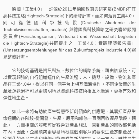
德國「工業4.0」一詞源於2011年德國教育與研究部(BMBF)在其
高科技策略(Hightech-Strategie)下的研發計畫。而如何落實工業4.0，
則可從德國科學技術院(Deutsche Akademie der
Technikwissenschaften, acatech) 與德國高科技策略之研究聯盟顧問
委員會(Forschungsunion, Wirtschaft und Wissenschaft begleiten
die Hightech-Strategie)共同提出之「工業4.0：實踐建議報告書」
(Umsetzungsempfehlungen für das Zukunftsprojekt Industrie 4.0)窺
見整體計畫。
它的技術基礎是資訊科技、數位化的網路系統，藉由該系統，可
以實現超強的自行組織運作的生產流程：人、機器、設備、物流和產
品在工業4.0中，得以在同一個平台上相互溝通協作。不同企業間的生
產及運送過程可以更聰明地以資訊科技技術相互地溝通，更為有效和
彈性地生產。
如此一來將有助於產生智慧型新創價值的供應鏈，其囊括產品生
命週期的各階段-從開發、生產、應用和維修一直到回收產品階段。藉
此，一方面相關的服務可從客戶對產品想法一直到產品的回收都包括
在內。因此，企業能夠更容易地根據個別客戶的要求生產定制產品。
客製化的產品生產和維修可能會成為新的標準。另一方面，雖然是生