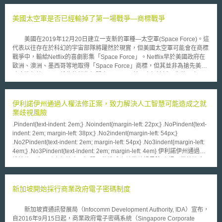
的問題。而Google著作權法律總監 Fred von Lohmann說明，YouTube平
台其中有許多影片是利用現有的音樂、短片來改編，創造出來的改編影片甚
美國太空軍是否已經輸掉了第一場戰爭—商標戰爭
至比原始影片還要更多的社會價值，透過 YouTube 提供保障，避免扼殺工
作者的創意發展空間，與創造出「更棒的社群」[2]。 由此可知，目前
美國在2019年12月20日建立一支新的軍種—太空軍(Space Force)。這
影音平台的創意內容，以利用他人著作進行二次創作為大宗，同時也帶來更
代表以往存在於科幻的宇宙部隊將躍然於現實，但美國太空軍可能會在商標
多人收看的效果，Youtube為了要讓這些二次創作得以存續在影音平台上，
戰爭中，輸給Netflix的喜劇影集「Space Force」。Netflix早於美國政府在
針對合理使用他人著作而進行二次創作的創作者，以協助支付智慧財產權相
歐洲、澳洲、墨西哥等地取得「Space Force」商標，但其並非為搶先美國
關訴訟費用的方式[3]，避免二次創作者因為原著作人要求下架的通知，就移
政府進行註冊，而係為能銷售相關商品。 美國商標法採取先使用主
除影音平台上二次創作的影片。 二次創作者利用他人著作進行創作應
義，即使後使用者先進行註冊，先使用者還是可以取得商標。Netflix自2019
取得他人同意，若未取得他人同意，有可能有侵害他人著作權之可能，除非
年初即開始即在全球廣泛採用「Space Force」做為商標，基本上「Space
主張利用他人著作是屬於合理使用範圍，若利用他人著作的行為屬於合理使
Force」之商標權應歸屬於Netflix。美國空軍則是在同年3月以「Space
伊利諾伊州通過人權法修正案，致力解決人工智慧可能造成之就
用，則原著作之著作權利人就無法主張著作侵權，意即二次創作者並不侵害
Force」申請商標做為一般的使用。然而，美國政府長期以來也有諸多關於
業歧視風險
著作權利。 壹、著作權合理使用之規定 著作權合理使用係限縮原著作
軍事資產涉及商標保護之案例，例如派拉蒙影業（Paramount Pictures）在
人主張著作權利的範疇，所以必須在一定的條件下才能主張適用，也就是說
.Pindent{text-indent: 2em;} .Noindent{margin-left: 22px;} .NoPindent{text-
1995年至2005年間六次申請註冊「JAG」（Judge Advocate General）商
利用人並非再任何情況下都可以主張著作權合理使用，必須符合一定的條件
indent: 2em; margin-left: 38px;} .No2indent{margin-left: 54px;}
標，但政府立場並未特別反對。 美國國防部(簡稱：DOD)針對商標授權
規定。著作的利用是否符合著作權法的合理使用，除了需要符合著作權法第
.No2Pindent{text-indent: 2em; margin-left: 54px} .No3indent{margin-left:
使用，於商標許可指南（DOD Trademark Licensing Guide）中，說明對於
44條至第63條[4]規定或其他合理使用之情形，應該審酌一切情狀並依據第
4em;} .No3Pindent{text-indent: 2em; margin-left: 4em} 伊利諾伊州通過人
美國軍隊徽章及標緻之使用方式，並於2007年推出了國防部品牌和商標許
65條[5]規定作為判斷的基準。又第65條屬於獨立之合理使用概括條款[6]，
權法修正案，致力解決人工智慧可能造成之就業歧視風險 資訊工業策進會
可計畫（DoD Branding and Trademark Licensing Program）。在此之
意即可單獨就第65條之規定進行合理使用的判斷。著作權法第65條規定判
科技法律研究所 2024年12月09日 伊利諾伊州人權法修正案（Amendment
後，美國海軍陸戰隊開始向大部分銷售標示有「USMC」T恤之電商，請求
斷合理使用的基準包含1.利用之目的及性質，包括係為商業目的或非營利教
to the Illinois Human Rights Act）於2024年8月由伊利諾伊州州長簽署並通
不得再銷售標示有相關文字之T恤。回到本事件，美國太空軍發言人表示，
育目的。2.著作之性質。3.所利用之質量及其在整個著作所占之比例。4.利
過，成為繼科羅拉多州人工智慧消費者保護法（Consumer Protections for
新加坡開始採行商業政府電子密碼制度
對於與Netflix可能存有商標爭議並不知悉，但希望Netflix能延續該節目，以
用結果對著作潛在市場與現在價值之影響。 貳、著作權合理使用之判斷要
Artificial Intelligence Act）之後美國第二部監管私部門使用人工智慧的法
做為良好的宣傳。
件 著作權合理使用以著作權法第65條第2項作為判斷基準，著作權法第
律。 本法規範重點在於解決人工智慧導入就業市場而衍生之就業歧視議
新加坡資通訊發展局（Infocomm Development Authority, IDA）宣布，
65條第2項共有四款要件，而四款必須綜合判斷，也就是說著作利用並非符
題，伊利諾伊州透過修訂伊利諾伊州人權法，增加人工智慧（Artificial
自2016年9月15日起，商業政府電子密碼系統（Singapore Corporate
合其中一款要件就屬於合理使用，也非符合四款要件才屬於合理使用，並須