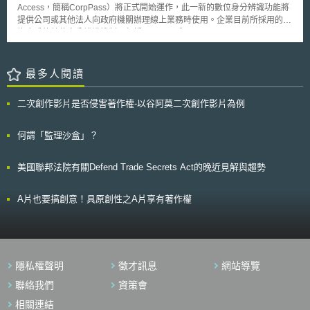
Intelligence）與生成式人工智慧（Generative Artificial Intelligence）之法
Access，簡稱CorpPass）將正式開始運作，此一新的數位身分辨識功能將
綜合四款要件作整體性利用情形的評估，而該四款要件說明如下： 一、利
律定義[1]，以及增加伊利諾伊州的雇主使用人工智慧的相關義務，使員工在
提供公司或其他法人向政府機關辦理線上業務時使用。企業目前所採用的是
用之目的及性質，包括係為商業目的或非營利教育目的： 審酌著作利
就業法律方面獲得更完善之保障。 壹、事件摘要 近年來人工智慧大量被使
複合式的數位身分辨識機制，包括SingPass和E-Services Authorisation
用目的與性質主要是要確認著作的利用是否有助於社會公共利益或國家文化
用在就業市場，例如：雇主使用人工智慧自動篩選履歷、績效管理等等。[2]
System等，而採行單一的辨識系統，除了可以帳密管理上的便利外，也可
發展，一般人通常誤解法條規定中敘述的商業目的或非營利教育目的，以為
人工智慧所伴隨的就業歧視議題，遂成為美國聯邦政府與各州政府近年來之
加強企業對員工應用政府數位服務的管理。 此外，由於像SingPass此
本項的判斷基準就是以是否有營利作為區分，也就是誤以為只要非營利的利
人工智慧法制重點。 2023年2月，伊利諾伊州眾議員Jaime M. Andrade, Jr.
類身分辨識機制，因為也可提供個人向政府辦理業務時使用，員工如果同時
最多人閱讀
用行為就一定符合本項要件，然最高法院判決指明，本款要件並非區分商業
將伊利諾伊州人權法修正案提交給議會書記官（Clerk）[3]，伊利諾伊州人
要利用其辦理公司業務時，就有可能會因為需要分享其個人帳密給同事，而
及非營利(或教育目的)，著作的利用雖然是非營利但是對於社會公共利益或
權法修正案在一系列的審議之後，終於在2024年5月通過參眾議院同意，並
增加了個人隱私上的風險。因此如果採用企業與個人事務分立的登入機制，
國家文化發展並無助益仍不符合本款要件，反之，著作的利用雖然是以營利
於2024年8月9日由伊利諾伊州州長簽署，使伊利諾伊州人權法案成為美國
二次創作影片是否侵害著作權-以谷阿莫二次創作影片為例
也能更加保護企業與個人間的資訊安全。 此一制度將由2016年9月到
為目的，但是有助於社會公共利益或國家文化發展，則亦屬於本款要件[7]。
第二部監管私部門使用人工智慧的法律[4]，修正部分將於2026年1月1日生
2017年12月之期間內逐步推廣，第一階段推行期，包括新加坡智慧財產辦
二、著作之性質。 著作之性質所指為被利用的著作的類型種類，由於
效。[5] 貳、重點說明 伊利諾伊州人權法（Illinois Human Rights Act，775
公室、貿易與工業部、國家環境局及新加坡海關等機關的服務都會採用此一
何謂「監理沙盒」？
著作類型眾多，在不同類型著作的創作目的與著作性質差異甚大，也會影響
ILCS 5）由伊利諾伊州人權部（The Illinois Department of Human
系統，而在與企業參與伙伴與各試用者充分討論，取得相關反饋意見後，將
著作內容，合理使用的判斷自然會因為著作性質的不同而有不同的審酌標
Rights，IDHR）負責執行。其宗旨為確保伊利諾伊州內之所有人免受歧
陸續有更多的機關與服務加入此一制度。
準。 三、所利用之質量及其在整個著作所占之比例。 本款係指利用他
視，並就主要領域訂定規範，包含「公平住宅」、「金融」、「公共場
美國聯邦法院有關Defend Trade Secrets Act的晚近見解與趨勢
人的著作的質與量占利用人的著作的比例，也就是說要分兩部分綜合評估，
所」、「教育領域之性騷擾」以及「就業」[6]，其中有關就業歧視之議題為
一是利用他人著作的範圍是否是他人著作最精華之處或數量很多，二是看被
第5節所規範。 伊利諾伊州人權法修正案之目的為解決雇主使用人工智慧工
利用著作占利用人著作內容的比例。意即雖然使用他人著作的全部或是最精
A片也要搞創意！具原創性之A片享有著作權
具導致的就業歧視問題，因此主要修訂伊利諾伊州人權法案第5節有關「就
華之處，仍要就利用人著作內容來看他人著作占整體內容的比例進行判斷，
業」之規定[7]。而有關本修正法案之執行細節，如通知方式、期限，由伊利
如果占利用人著作的比例很低，仍有可能符合本款的要件[8]。 四、利用結
諾伊州人權法授權伊利諾伊州人權部訂定並執行。[8] 一、法案修正內容
果對著作潛在市場與現在價值之影響。 本款係指利用結果對於被利用
（一）增訂人工智慧與生成式人工智慧之定義 伊利諾伊州人權法修正案所
著作的權利人是否有市場價值上的影響，考量利用後原著作經濟市場是否因
修訂之範圍涵蓋人工智慧與生成式人工智慧之定義與使用，將新增於伊利諾
此產生「市場替代」之效果，而使得原著作的商業利益受到影響，若對原著
伊州人權法第5節第2-101小節M款與N款： 1. 人工智慧（Artificial
隱私權聲明
徵才訊息
網站導覽
作商業利益影響越大，則可主張合理使用之空間越小[9]。 参、谷阿莫二次
Intelligence）定義 伊利諾伊州人權法修正案將人工智慧定義為一種機器系
聯絡我們
資策會
創作是否符合著作權合理使用之範圍？ 從今年快速竄起的晉升熱門
統，該系統根據其接收之輸入資訊，為目標（不論明確或模糊）推論輸出結
YouTube 創作者「谷阿莫」，以 X 分鐘看完電影的系列創作來看，谷阿莫
果，例如預測、內容、推薦或決策，這些輸出結果能夠影響真實與虛擬環
相關連結