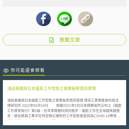
推薦文章
你可能還會想看
淺談美國與日本遠距工作型態之營業秘密資訊管理
淺談美國與日本遠距工作型態之營業秘密資訊管理 資訊工業策進會科技法
律研究所 2022年05月18日 根據2021年5月日本總務省所公布之《遠距
工作資安指引》第5版，近年來隨著科技的進步，遠距工作在全球越來越普
及，過去將員工集中在特定辦公場所的工作型態更是因為COVID-19帶來的
環境衝擊，使辦公的地點、時間更具有彈性，遠距工作模式成為後疫情時代
的新生活常態。 因應資訊化時代，企業在推動遠距工作時，除業務效