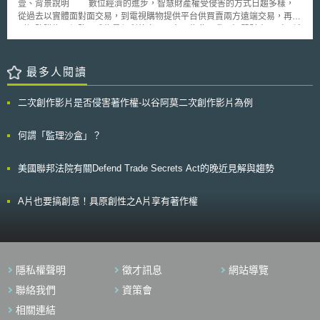
亞；低所得國家前三名則是：盧安達、塞內加爾、坦尚尼亞。至於區域性的
壹、背景說明 數位經濟的進步，智慧財產權受侵害的方式日趨多樣，
距工作時，常使用私人電腦或智慧型手機等終端機進行業務資料流通，若員
CCPA之適用範圍將限縮。若「同時符合」下列二者條件，則可免受CCPA
創性領袖國是印度（中亞與南亞）、南非（撒哈拉以南非洲）、智利（拉丁
從過去以實體面對面交易，到電視購物提供平台供買賣兩方遠端交易，再走
工所持有的終端機資安風險有管控不佳的情況，即有可能被間接利用作為竊
規範： 受「加州醫療資訊保密法」（the California’s Confidentiality of
美洲和加勒比海地區）、以色列（北非與西亞）、新加坡（東南亞、東亞與
到網路購物，網路已成為最便利的交易平台。為此，我國智慧財產局（下稱
取企業營業秘密資訊之工具。例如2020年5月日本企業發生駭客從私人持有
Medical Information Act, CMIA）所規範的的醫療資訊及個人健康資訊之衍
大洋洲）。最頂尖的自然與科技聚落所在國家為：美國、中國、德國；並特
智財局）於2013年曾計畫修法，針對伺服器設置於境外的網站，如其網站
之終端機竊取員工登入企業内網的帳號密碼，再以此做為跳板，進入企業伺
生資訊，或受「美國聯邦受試者保護通則」（Federal Common Rule for
別指出巴西、印度、伊朗、俄羅斯、土耳其表現亮眼。最頂尖五大聚落是東
大量專從進行網路侵權行為、或其內容有重大明顯侵害著作權者，智財局得
服器非法存取企業之營業秘密資訊，造成超過180家客戶受到影響[4]。
human research subjects) 所規範的可識別之個人資訊。 根據「健康保險
京-橫濱（日本）、深圳-香港（中國大陸）、首爾（南韓）、北京（中國大
經一定法定程序，令網路服務提供者（即ISP）以封鎖網際網路位址
最多人閱讀
關於遠距工作網路資安的風險對策，在技術層面上，企業可使用防毒軟體或
可攜性及責任法」（Health Insurance Portability and Accountability Act,
陸）、聖荷西-洛杉磯（美國）。
(Internet Protocol Address)或網域名稱系統(Domain Name System，簡稱
電子郵件系統的過濾功能，設定遠距工作之員工無法開啟含有惡意程式的檔
HIPPA）之標準，已去識別化的資訊。 換言之，已經依HIPAA標準去識
DNS)進行封鎖，使該等侵權內容無法透過連結進入我國境內[1]，惟各界反
案，或是透過雲端服務供應商代為控管存取資料之驗證機制，使遠距工作的
別化之第一點資訊，即可豁免CCPA針對個人資料保護之相關規定。此將減
二次創作影片是否侵害著作權-以谷阿莫二次創作影片為例
對聲浪頗多，經漫長討論後仍回歸由司法程序處理之方向，而停止推動由行
過程中不用進入企業内網，可直接透過雲端讀取資訊。另外，建議企業將資
輕本身不受 HIPAA 規範，但因進行研究或業務目的需接收 HIPPA 去識別化
政機關封鎖境外侵權網站修法[2]。 惟回歸到司法認定後，針對智慧財
訊依照重要程度作機密分級，並依據不同分級採取不同規格的保密措施。例
資訊企業之合規負擔。 「AB-713號法案」對於已去識別化資訊之利用
產權於境外網站受侵害之情況，如有意向法院提起訴訟，即面臨到須先確認
何謂「監理沙盒」？
如將資料分成「機密資訊」、「業務資訊」、「公開資訊」 三個等級[5]，
或販售行為，增設了契約須載明下列規範架構之條款內容： 如有利用或販
境外網站為何者之問題。為避免在曠日費時的調查期間，侵權行為仍持續進
屬營業秘密、顧客個資等機密資訊者，應採取如臉部特徵辨識、雙重密碼認
售去識別化資訊涉及病患資料者，須在契約中予以聲明。 禁止買受人或被
行，對權利人造成損害，即有必要探討向法院提起定暫時狀態之假處分以封
證等較高規格的保密措施[6]。在內部制度面上，企業則可安排定期遠距工作
授權利用人以任何方式重新識別去識別化資訊。 除法律另有規定，或第三
美國聯邦法院有關Defend Trade Secrets Act的晚近見解與趨勢
鎖該境外網站，避免損害持續擴大。爰此，本文以下便以被侵害人針對境外
資安教育訓練、將可疑網站或郵件資訊刊登在企業電子報、公告提醒員工近
方受到相同或更嚴格限制之個資保護約束，買受人或被授權利用人不得將去
網站侵害智慧財產權之情形，提起定暫時狀態假處分時所面臨之問題，以智
期資安狀況；甚至要求員工在連結企業内網或雲端資料庫時，須使用資安管
識別化資訊再行揭露予第三方。 「AB-713號法案」亦要求進行CCPA
財法院102年度民暫字第3號裁定為例進行討論。 貳、境外網站與平台提供
理者指定的方法連結，未經許可不得變更設定。 除上述網路資安的風
A片也要搞創意！具原創性之A片享有著作權
所涵蓋販售或揭露去識別化病患資訊的企業，其隱私政策聲明應納入以下內
者之侵權關係 有關智慧財產權侵害類型可分為「直接侵害」及「間接
險外，員工管理問題對於企業推動遠距工作是否會導致營業秘密資訊洩漏有
容： 將出售或揭露去識別化病患之資訊； 採用HIPAA所允許如專家法
侵害」。前者係指完全符合構成智慧財產權侵害之法定要件；後者則係相對
關鍵性的影響。因此，企業雇主與員工在簽訂保密協議時，雙方皆需要清楚
(Expert determination)或安全港法(Safe harbor)等之何種方式，進行病患資
於前者而言，雖未構成直接侵害，惟其行為可認為對侵害智慧財產權之行為
了解營業秘密保護的標準。以美國紐澤西州Peoplestrategy v. Lively Emp.
訊之去識別化。 整體來說，「AB-713號法案」讓CCPA的規範稍加鬆
構成誘引或幫助[3]，如提供場所、工具、服務、系統等[4]。 然而，網
Servs.判決為例，營業秘密案件的裁判標準在於企業是否已採取合理保密措
綁，明確排除CCPA對特定去識別化資訊之適用，並擴張對研究行為之豁免
路服務提供者是否應就其使用者之侵權行為負擔法律責任，存有不同見解。
施[7]。如果企業已採取合理保密措施，而員工在知悉(或應該知悉)有以不正
範圍，在處理上有更多彈性，惟同時也要求企業須充分揭露其個人資料處理
隱私權聲明
徵才訊息
網站導覽
有認為因其提供使用者平台，自應負擔共同侵權責任[5]；亦有認為，其服務
當手段獲得營業秘密之情事，則企業有權要求該員工承擔營業秘密被盜用之
原則。
提供性質上為民法上居間[6]，既未直接參與交易且獨立於當事人外，如有侵
聯絡我們
資策會
賠償責任[8]。在本案中，原告Peoplestrategy公司除了要求員工須簽屬保密
害智慧財產權，應僅負擔間接侵權責任；另有認為其概念與土地出租人同，
協議外，同時有採取保護措施，禁止員工將公司資訊存入筆記型電腦，並且
相關連結
故亦僅係負擔間接侵權責任[7]。 查民法第185條有關共同侵權責任之成
要求員工離職時返還公司所屬之機密資訊，並讀取資訊的過程中，系統會跳