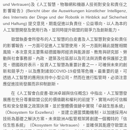
und Vertrauen)及《人工智慧，物聯網和機器人技術對安全和責任之
影響報告》(Bericht über die Auswirkungen künstlicher Intelligenz,
des Internets der Dinge und der Robotik in Hinblick auf Sicherheit
und Haftung) 提交意見，期能促進以負責任、公益導向、以人為本的
人工智慧開發及使用行為，並同時提升歐盟的競爭力及創新能力。
歐盟執委會所發布的人工智慧的白皮書及人工智慧對安全和責任
的影響報告，一方面可促進人工智慧使用，另一方面則藉此提醒相關
風險。本次意見主要集結德國聯邦經濟與能源部、教育與研究部、勞
動與社會事務部、內政、建築及社區部以及司法與消費者保護部之意
見。德國政府表示，投資人工智慧為重要計畫之一，可確保未來的創
新和競爭力，以及應對諸如COVID-19疫情等危機。最重要的是，可
透過人工智慧的應用扶持中小型公司。然而在進行監管時，必須注意
應促進技術發展而非抑制創新。
在《人工智會白皮書-歐洲卓越與信任概念》中指出，人工智慧發
展應在充分尊重歐盟公民的價值觀和權利的前提下，實現AI的可信賴
性和安全發展之政策抉擇，並於整體價值鏈中實現「卓越生態系統」
（Ökosystem für Exzellenz），並建立適當獎勵機制，以加速採用AI
技術為基礎之解決方案。未來歐洲AI監管框架將創建一個獨特的「信
任生態系統」（Ökosystem für Vertrauen），並確保其能遵守歐盟法