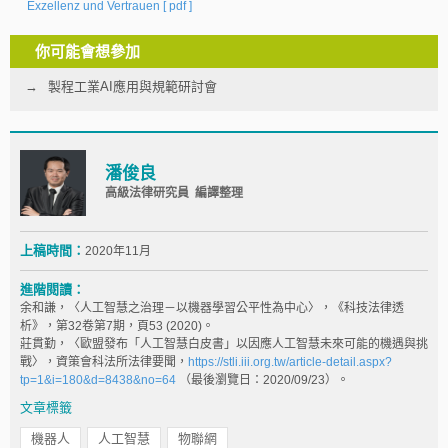
Exzellenz und Vertrauen
[ pdf ]
你可能會想參加
製程工業AI應用與規範研討會
潘俊良
高級法律研究員 編譯整理
上稿時間：
2020年11月
進階閱讀：
余和謙，〈人工智慧之治理－以機器學習公平性為中心〉，《科技法律透
析》，第32卷第7期，頁53 (2020)。
莊貫勤，〈歐盟發布「人工智慧白皮書」以因應人工智慧未來可能的機遇與挑
戰〉，資策會科法所法律要聞，
https://stli.iii.org.tw/article-detail.aspx?
tp=1&i=180&d=8438&no=64
（最後瀏覽日：2020/09/23）。
文章標籤
機器人
人工智慧
物聯網