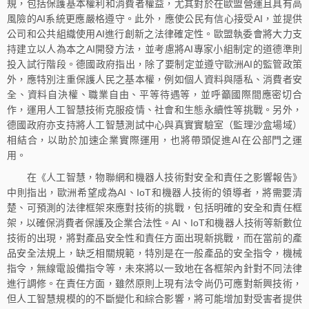
規，包括保護基本權利和消費者權益，尤其對於在歐盟營運且具有高
風險的AI系統更應嚴格遵守。此外，應使公民有信心接受AI，並提供
公司和公共組織使用AI進行創新之法律確定性。歐盟執委會將大力支
持建立以人為本之AI開發方法，並考慮將AI專家小組制定的道德準則
投入試行階段。德國政府指出，除了要制定並遵守歐洲AI的監管政策
外，應特別注重保護人民之基本權，例如個人資料與隱私、消費者安
全、資料自決權、職業自由、平等待遇等，並呼籲國際間應密切合
作，運用人工智慧技術克服疫情、社會和生態永續性等挑戰。另外，
德國政府亦支持將人工智慧測試中心與真實實驗室（監理沙盒場域）
相結合，以助於加速企業實際運用，也將帶頭促進AI在公部門之運
用。
在《人工智慧，物聯網和機器人技術對安全和責任之影響報告》
中則指出，歐洲希望成為AI、IoT和機器人技術的領導者，將需要清
楚、可預測的法律框架來應對技術的挑戰，包括明確的安全和責任框
架，以確保消費者保護及企業合法性。AI、IoT和機器人技術等新數位
技術的出現，將對產品安全性和責任方面出現新挑戰，而在當前的產
品安全法規上，缺乏相關規範，特別是在一般產品的安全指令，機械
指令，無線電設備指令等，未來將以一致地在各框架內針對不同法律
進行調修。在責任方面，雖然原則上現有法令尚仍可應對新興技術，
但人工智慧規模的的不斷變化和綜合影響，將可能增加對受害者提供