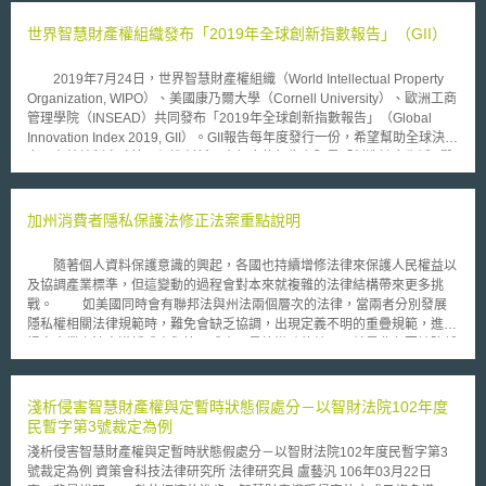
率考量外，更需注意資安風險的因應對策是否完備，例如員工使用私人電腦
辦公時要如何確保其設備有足夠的防毒軟體保護、重要機密資訊是否會有外
世界智慧財產權組織發布「2019年全球創新指數報告」（GII）
洩的風險等。 本文將聚焦在遠距工作型態中，因應網路資安管控、員
工管理不足，所產生的營業秘密資訊外洩風險為核心議題，研析並彙整日本
2019年7月24日，世界智慧財產權組織（World Intellectual Property
於2021年5月由日本總務省所公布之《遠距工作資安指引》第5版[1]，以及
Organization, WIPO）、美國康乃爾大學（Cornell University）、歐洲工商
美國2022年3月針對與遠距工作相關判決Peoplestrategy v. Lively Emp.
管理學院（INSEAD）共同發布「2019年全球創新指數報告」（Global
Servs.之案例[2]內容，藉此給予我國企業參考在遠距工作模式中應注意的營
Innovation Index 2019, GII）。GII報告每年度發行一份，希望幫助全球決策
業秘密問題與因應對策。 壹、遠距工作之型態 遠距工作是指藉由資訊
者更有效地制定政策及促進創新。本年度的報告主題是「創造健康生活─醫
技術(ICT Information and Communication Technology)，達到靈活運用地
療創新之未來展望」，內容展望創新醫療，包括：導入人工智慧（artificial
點及時間之工作方式。以日本遠距工作的型態為例，依據業務執行的地點，
intelligence, AI）、基因體學（genomics）和健康醫療相關的手機應用程
可分為「居家辦公」、「衛星辦公室辦公」、「行動辦公」三種： 1.居家辦
式，將會改變醫療照護。醫療創新無論是在診斷或預後，由於大數據、物聯
加州消費者隱私保護法修正法案重點說明
公：在居住地執行業務的工作方式。此方式因節省通勤時間，是一種有效兼
網（Internet of Things, IoT）和人工智慧等新興科技的興起而改變。伴隨而
顧工作與家庭生活的工作模式，適合如剛結束育嬰假而有照顧幼兒需求的員
來的是倫理、社會經濟等多方面、史無前例且迫切的挑戰。報告中提及幾項
工。 2.衛星辦公室（Satellite Office）辦公：在居住地附近，或在通勤主要
隨著個人資料保護意識的興起，各國也持續增修法律來保護人民權益以
重要發現： 儘管經濟衰退，然而全球創新遍地成長，不可忽略保護主義對
辦公室的沿途地點設置衛星辦公室。在達到縮短通勤時間的同時，可選擇優
及協調產業標準，但這變動的過程會對本來就複雜的法律結構帶來更多挑
於全球創新的潛在風險。 創新版圖開始位移，中收入的經濟體開始嶄露頭
於居住地之環境執行業務，亦可在移動過程中完成工作，提高工作效率。 3.
戰。 如美國同時會有聯邦法與州法兩個層次的法律，當兩者分別發展
角，值得一提的是以色列躋身第十名，而南韓也在前二十名的名單。 創新
行動辦公：運用筆記型電腦辦公，自由選擇處理業務的地點。包含在渡假
隱私權相關法律規範時，難免會缺乏協調，出現定義不明的重疊規範，進而
的投入和成果（innovation inputs and outputs）仍集中於特定少數經濟體
村、旅遊勝地一邊工作一邊休假之「工作渡假」也可歸類於此型態。 貳、
提高企業之法令遵循成本與管理成本。最終導致的結果，就是非必要地降低
和地區。 特定經濟體透過創新獲得的投資報酬率，大幅高過其他經濟體。
遠距工作之風險及其對策 遠距工作時，企業內外部資訊的交換或存取
了產業發展速度，以及提高了消費者獲得服務的成本。 日前美國加州
從「重量不重質」，蛻變為「重質不重量」，仍為改革的重要方針。 多數
都是透過網際網路執行，對於資安管理不足的企業來說，營業秘密資訊可能
政府修改了首部以消費者個人資料權利為規範之州級法律「加州消費者隱私
科學與科技的創新集中在美國、中國和德國。 需要更多的投資並將科技普
在網路流通的過程中受到惡意程式的攻擊，或是遠距工作的終端機、紀錄媒
保護法（California Consumer Privacy Act, CCPA）」，使該部法案對於個
淺析侵害智慧財產權與定暫時狀態假處分－以智財法院102年度
及化，方能透過醫療創新打造健康生活。 GII依據80項指標評比129個
體所存入的資料有被竊取、遺失的風險。例如商務電子郵件詐欺（Business
人資料保護與利用之規範日漸完備，並減少與聯邦政府重複管轄項目，進而
民暫字第3號裁定為例
經濟體，指出，全球創新指數最高的國家排名前五名為：瑞士、瑞典、美
Email Compromise，簡稱BEC）之案例，以真實CEO之名義傳送假收購訊
達到合理降低州內企業的遵法成本。美國加州州長紐松（Gavin Newsom）
國、荷蘭、英國，均為高所得國家。中高所得國家創新指數前三名為：中
淺析侵害智慧財產權與定暫時狀態假處分－以智財法院102年度民暫字第3
息，藉此取得其他公司之聯絡資訊。近年來BEC的攻擊途徑亦增加以財務部
簽署的CCPA修正案「AB-713號法案」（Assembly Bill No. 713, an act to
國、馬來西亞、保加利亞；中低所得國家前三名為：越南、烏克蘭、喬治
號裁定為例 資策會科技法律研究所 法律研究員 盧藝汎 106年03月22日
門等資安意識較薄弱的基層員工為攻擊對象的案例[3]。 由於員工在遠
amend Sections 1798.130 and 1798.145 of the Civil Code ）通過後，