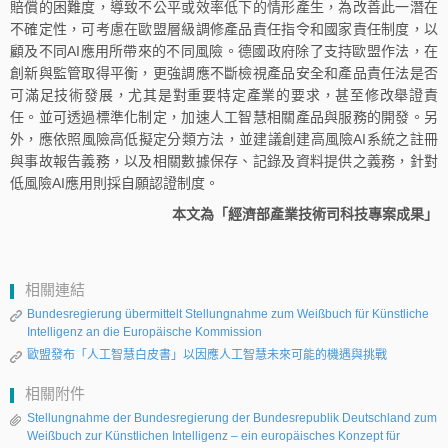
賠償的困難度，導致不公平或效率低下的情形產生，為改善此一潛在
不確定性，可考慮在歐盟層級調修產品責任指令和國家責任制度，以
顧及不同AI應用所帶來的不同風險。德國政府除了支持歐盟作法，在
創新與監管取得平衡，更強調應不斷檢視產品安全和產品責任法是否
可滿足技術發展，尤其是對重要特定產業的要求，甚至修改舉證責
任。並可透過標準化制定，加速人工智慧相關產品與服務的開發。另
外，應依照風險高低擬定分類方法，並建議創建高風險AI系統之註冊
與事故報告義務，以及相關數據保存、記錄及資料提供之義務，針對
低風險AI應用則採自願認證制度。
本文為「經濟部產業技術司科技專案成果」
相關連結
Bundesregierung übermittelt Stellungnahme zum Weißbuch für Künstliche
Intelligenz an die Europäische Kommission
歐盟發布「人工智慧白皮書」以因應人工智慧未來可能的機遇與挑戰
相關附件
Stellungnahme der Bundesregierung der Bundesrepublik Deutschland zum
Weißbuch zur Künstlichen Intelligenz – ein europäisches Konzept für