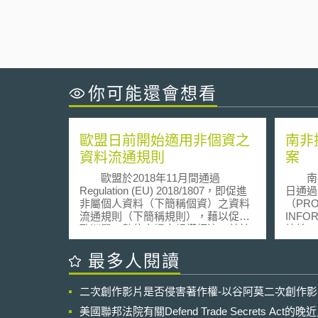
你可能還會想看
歐盟日前開始適用非個資之
南非
資料流通規則
案
歐盟於2018年11月間通過
南非共
Regulation (EU) 2018/1807，即促進
日通過
非屬個人資料（下簡稱個資）之資料
（PRO
流通規則（下簡稱規則），藉以促進
INFO
歐洲單一數位市場之規模經濟，並於
總統J
2019年05月28日開始適用，據此，歐
這也是
盟執委會亦因應該規則而頒布指引
護立法 。 該部立法
最多人閱讀
（COM(2019) 250 final），以釐清規
進個人
則與GDPR之互動關係。 該規則
人資料
二次創作影片是否侵害著作權-以谷阿莫二次創作
開宗明義表示其制定係為了促進非屬
正，包括 ： 1. 
個資之資料（下稱資料）流通，即其
構作為
美國聯邦法院有關Defend Trade Secrets Act