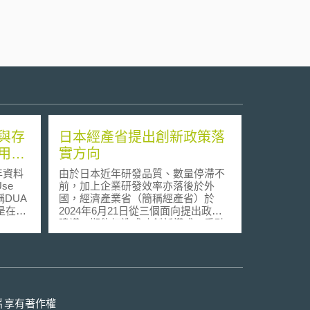
與存
日本經產省提出創新政策落
用的
實方向
年資料
由於日本近年研發品質、數量停滯不
se
前，加上企業研發效率亦落後於外
簡稱DUA
國，經濟產業省（簡稱經產省）於
是在
2024年6月21日從三個面向提出政策
ted
建議，期能打造成功創新模式。重點
ion
如下： 1.發揮新創企業與大企業優
基礎上，
勢，促進研發投資 由於研發投資具有
企業與
回收期間長、獲利不確定等特徵，短
資料管
時內難以看到成效，故為鼓勵企業持
續投入研發，經產省擬制定研發投資
重點如
效率評價指標，並將透過「新創培育
片享有著作權