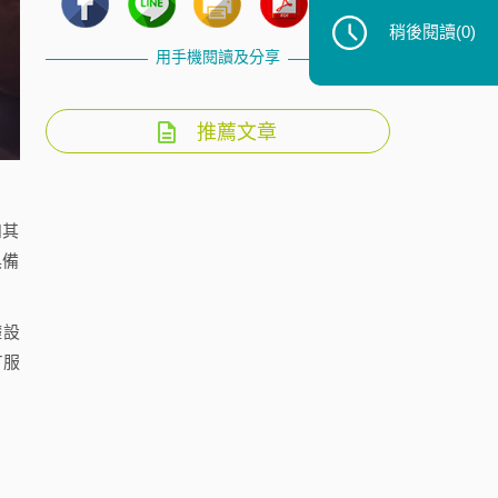
稍後閱讀
(0)
用手機閱讀及分享
推薦文章
和其
具備
礎設
T服