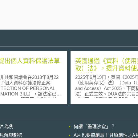
提出個人資料保護法草
英國通過《資料（使用
取）法》，提升資料使
便利性
和國議會在2013年8月22
2025年6月19日，英國《2025
了個人資料保護法修正案
（使用與存取）法》（Data（U
TECTION OF PERSONAL
and Access）Act 2025，下
RMATION BILL），該法案已由
法）正式生效。DUA法的宗旨
acob Zuma簽署正式成為法律，
《英國一般資料保護規則》（Uni
南非首次全面性的個人資料保
Kingdom General Data Protect
目的在於為促
Regulation, UK GDPR）的
資料的保護，建立全面性的個
放寬在特定情形下執法機關、
保護原則。此次提出多項修
個人使用資料的限制，以提升
影片為例
何謂「監理沙盒」？
設立獨立法人監察機
理及使用的便利性。 DUA法預計將於
獨立且公正的執行個人資料保
2025年8月開始分階段實施，
的晚近見解與趨勢
A片也要搞創意！具原創性之A