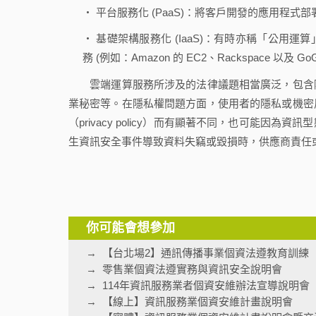
‧ 平台服務化 (PaaS)：將客戶開發的應用程式部署到雲端的服
‧ 基礎架構服務化 (IaaS)：有時亦稱「公用運算」(
務 (例如：Amazon 的 EC2、Rackspace 以及 GoG
雲端運算服務所涉及的法律議題相當廣泛，包含隱
業秘密等。在隱私權問題方面，使用者的隱私或機密
（privacy policy）而有顯著不同，也可能
生資訊安全事件導致資料失竊或毀損時，供應商責任
你可能會想參加
【台北場2】通訊傳播事業個資法遵教育訓練
零售業個資法遵實務與資訊安全說明會
114年資訊服務業者個資安維辦法宣導說明會
【線上】資訊服務業個資安維計畫說明會