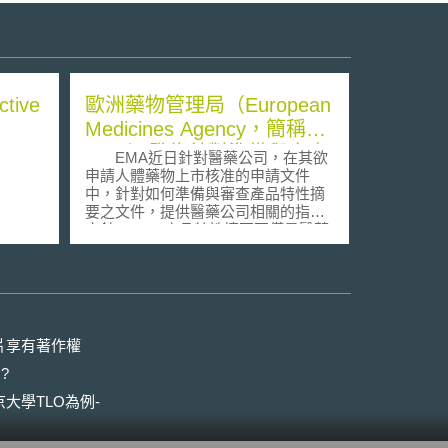
ive
歐洲藥物管理局（European
Medicines Agency，簡稱
EMA）發佈針對準備與審查
EMA近日針對醫藥公司，在其欲
產品特性摘要（summaries
申請人體藥物上市核准的申請文件
中，針對如何準備與審查產品特性摘
of product characteristics，
要之文件，提供醫藥公司相關的指導
簡稱SmPCs）的指導方針
方針。 產品特性摘要不僅是醫藥
公司之新藥物在向歐盟申請上市核准
時所必須提供的重要文件，也是健康
照護專業人員在獲知如何有效並安全
使用藥物時的基本資訊來源。產品特
性摘要在藥品生命週期存續時必須定
時保持更新，以確保無藥物效用性與
片享有著作權
安全性疑慮的新問題發生；同時，其
?
也是在藥物包裝上所必須含有的基本
資訊，以確保藥物服用者能對其所服
大學TLO為例-
用的藥物有更多的了解和進行各類風
險評估。 產品特性摘要文件，主
要係依據歐盟2001/83/EC號指令第