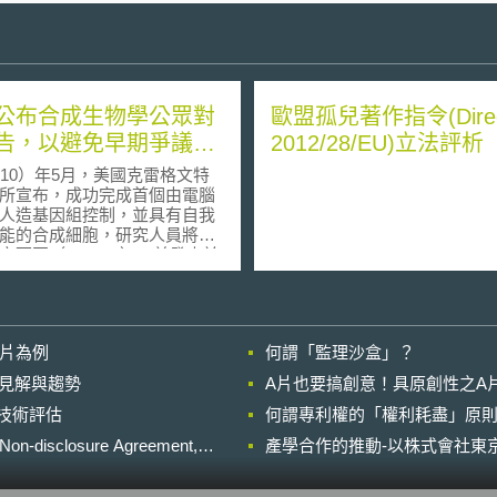
公布合成生物學公眾對
歐盟孤兒著作指令(Direct
告，以避免早期爭議的
2012/28/EU)立法評析
010）年5月，美國克雷格文特
所宣布，成功完成首個由電腦
人造基因組控制，並具有自我
能的合成細胞，研究人員將其
辛西亞（Synthia），並發表於
誌，此舉意味生物科技的發
經從生命複製階段步入生命創
。此次合成細胞的成功，引發
家政府方面的對經濟利益、管
影片為例
何謂「監理沙盒」？
會法制影響等方面的重視。美
歐巴馬便敦促生物倫理委員會
的晚近見解與趨勢
A片也要搞創意！具原創性之A
展進行密切觀察，評估此研究
進行技術評估
、利益和風險。 英國對於合
何謂專利權的「權利耗盡」原則
學發展的規範議題也十分關
losure Agreement,
產學合作的推動-以株式會社東京
國2009年開啟有關合成生物學
話（public dialogue），並於
月完成並公布報告。獲得的結論