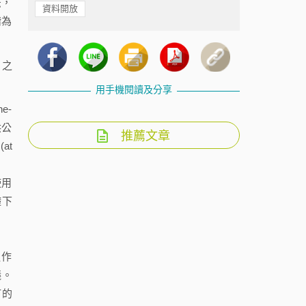
邦法，
資料開放
階為
）之
用手機閱讀及分享
e-
供公
推薦文章
at
使用
礎下
運作
議。
訂的