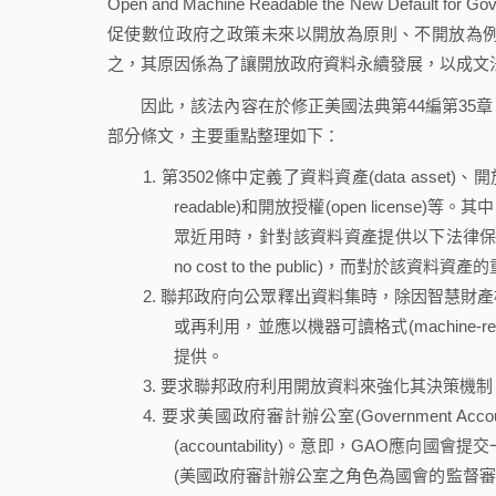
Open and Machine Readable the New Default 
促使數位政府之政策未來以開放為原則、不開放為
之，其原因係為了讓開放政府資料永續發展，以成文
因此，該法內容在於修正美國法典第44編第35章「協調聯邦資訊政策」
部分條文，主要重點整理如下：
第3502條中定義了資料資產(data asset)、開放政
readable)和開放授權(open lice
眾近用時，針對該資料資產提供以下法律保障(le
no cost to the public)，而對
聯邦政府向公眾釋出資料集時，除因智慧財產
或再利用，並應以機器可讀格式(machine-reada
提供。
要求聯邦政府利用開放資料來強化其決策機制
要求美國政府審計辦公室(Government Acco
(accountability)。意即，GAO
(美國政府審計辦公室之角色為國會的監督