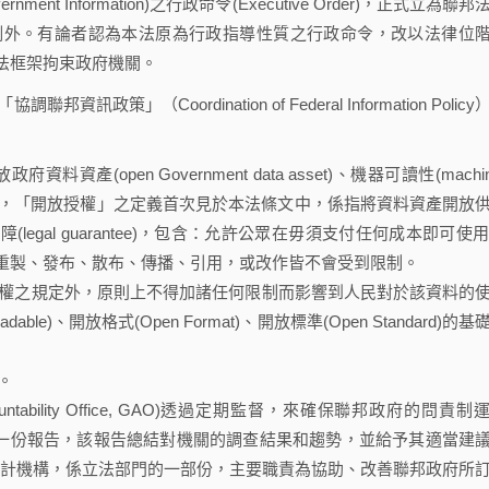
for Government Information)之行政命令(Executive Order)，正式立為聯
例外。有論者認為本法原為行政指導性質之行政命令，改以法律位
法框架拘束政府機關。
（Coordination of Federal Information Policy
府資料資產(open Government data asset)、機器可讀性(machin
nse)等。其中，「開放授權」之定義首次見於本法條文中，係指將資料資產開放
gal guarantee)，包含：允許公眾在毋須支付任何成本即可使用(
於該資料資產的重製、發布、散布、傳播、引用，或改作皆不會受到限制。
權之規定外，原則上不得加諸任何限制而影響到人民對於該資料的
ble)、開放格式(Open Format)、開放標準(Open Standard)的基
。
untability Office, GAO)透過定期監督，來確保聯邦政府的問責制
應向國會提交一份報告，該報告總結對機關的調查結果和趨勢，並給予其適當建
審計機構，係立法部門的一部份，主要職責為協助、改善聯邦政府所