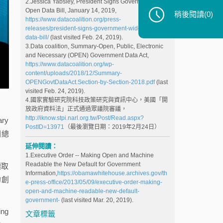
2.Jessica Yabsley, President Signs Government-wide
Open Data Bill, January 14, 2019,
稍後閱讀
(0)
https://www.datacoalition.org/press-
releases/president-signs-government-wide-open-
data-bill/
(last visited Feb. 24, 2019).
3.Data coalition, Summary-Open, Public, Electronic
and Necessary (OPEN) Government Data Act,
https://www.datacoalition.org/wp-
content/uploads/2018/12/Summary-
OPENGovtDataAct.Section-by-Section-2018.pdf
(last
visited Feb. 24, 2019).
4.國家實驗研究院科技政策研究與資訊中心，美國「開
放政府資料法」正式通過眾議院審議，
http://iknow.stpi.narl.org.tw/Post/Read.aspx?
ry
PostID=13971
（最後瀏覽日期：2019年2月24日）
國總
延伸閱讀：
1.Executive Order -- Making Open and Machine
Readable the New Default for Government
讀取
Information,
https://obamawhitehouse.archives.gov/th
的創
e-press-office/2013/05/09/executive-order-making-
open-and-machine-readable-new-default-
government-
(last visited Mar. 20, 2019).
ng
文章標籤