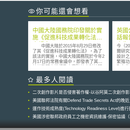
你可能還會想看
中國大陸國務院印發關於實
英國
施《促進科技成果轉化法》
話報
之規定
產生
中國大陸於2015年8月29日修改
今（2
了其《促進科技成果轉化法》，為了
爾研究
該法的實施，中國大陸國務院於今年2
設計之
月17日的常務會議中，即發表了其對
繁殖功
於鼓勵研究機構及大專院校之科技研
取名為
發成果運用的相關措施；而針對這些
科學雜
措施，中國大陸國務院於同月26日制
展，已
最多人閱讀
定了相關的具體規定，並在3月2日時
造階段
發布，並行文於各相關機關。 該
先進國
二次創作影片是否侵害著作權-以谷阿莫二次創作
規定分作16點，主要分三個大方向，
理及社
包括促進研究機構及大專院校的科技
國總統
美國聯邦法院有關Defend Trade Secrets Act
研發成果轉移於民間企業、鼓勵科技
對此發
研發人員發展創新技術以及創業活
運作技術成熟度(Technology Readiness Level)
將之影響
動，與科技研發環境的營造等等。
成生物
美國涉密聯邦政府員工之機密資訊維護-保密協議（Non-disc
具體而言，其主要措施包括允許
心，該
NDA）之使用
研發機構得自主決定其科技研發成果
的公眾對
的運用，原則上不需要向政府申請核
今年6