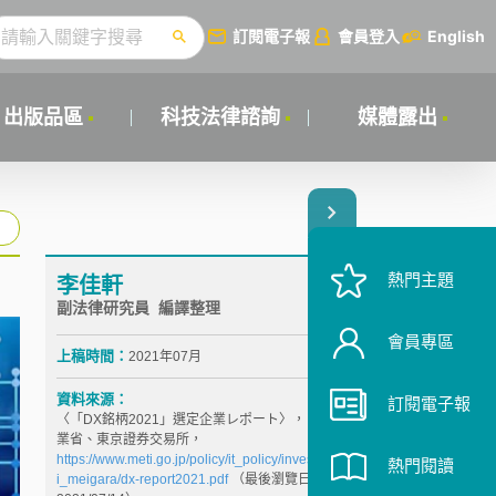
訂閱電子報
會員登入
English
出版品區
科技法律諮詢
媒體露出
熱門主題
李佳軒
副法律研究員 編譯整理
會員專區
上稿時間：
2021年07月
資料來源：
訂閱電子報
〈「DX銘柄2021」選定企業レポート〉，日本經濟產
業省、東京證券交易所，
https://www.meti.go.jp/policy/it_policy/investment/keie
熱門閱讀
i_meigara/dx-report2021.pdf
（最後瀏覽日：