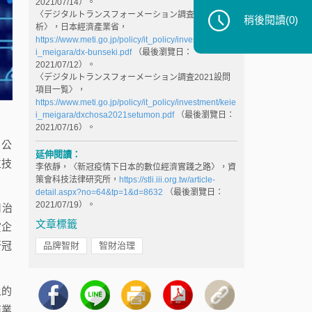
2021/07/14）。
〈デジタルトランスフォーメーション調査2021の分
稍後閱讀
(0)
析〉，日本經濟產業省，
https://www.meti.go.jp/policy/it_policy/investment/keie
i_meigara/dx-bunseki.pdf
（最後瀏覽日：
2021/07/12）。
〈デジタルトランスフォーメーション調査2021設問
項目一覧〉，
https://www.meti.go.jp/policy/it_policy/investment/keie
i_meigara/dxchosa2021setumon.pdf
（最後瀏覽日：
2021/07/16）。
日公
延伸閱讀：
位技
李依靜，〈新冠疫情下日本的數位經濟實踐之路〉，資
策會科技法律研究所，
https://stli.iii.org.tw/article-
detail.aspx?no=64&tp=1&d=8632
（最後瀏覽日：
2021/07/19）。
司治
文章標籤
賞企
新冠
品牌智財
智財治理
上的
商業