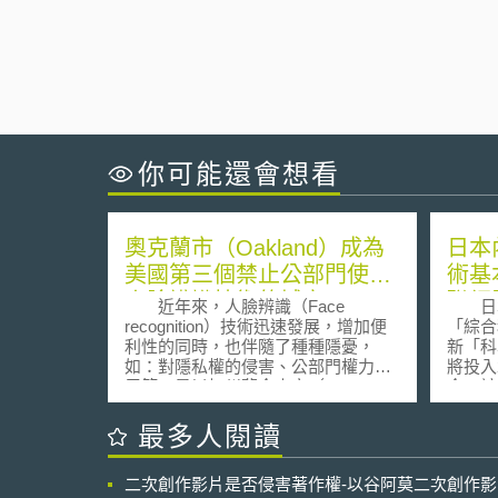
你可能還會想看
奧克蘭市（Oakland）成為
日本
美國第三個禁止公部門使用
術基
人臉辨識技術的城市
聯網
近年來，人臉辨識（Face
日本內
會
recognition）技術迅速發展，增加便
「綜合
利性的同時，也伴隨了種種隱憂，
新「科
如：對隱私權的侵害、公部門權力濫
將投入
用等，是以加州舊金山市（San
金。該
Francisco）和麻薩諸塞州薩默維爾市
之《科
（Somerville）分別在今年（2019）5
要求政
最多人閱讀
月和6月發布公部門使用人臉辨識技術
期，整
的相關禁令，加州奧克蘭市
計畫，
二次創作影片是否侵害著作權-以谷阿莫二次創作
（Oakland）並於7月16日跟進，成為
基本計