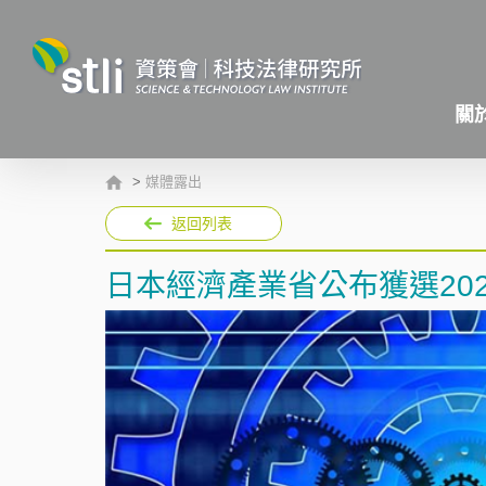
關
>
媒體露出
返回列表
日本經濟產業省公布獲選20