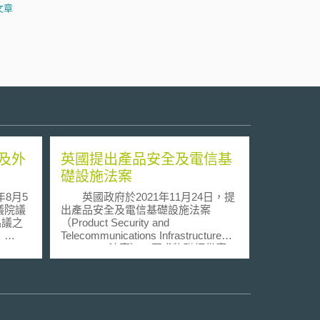
文章
及外
英國提出產品安全及電信基
礎設施法案
8月5
英國政府於2021年11月24日，提
議院議
出產品安全及電信基礎設施法案
所倡議之
（Product Security and
」
Telecommunications Infrastructure
Bill，PSTI法案），要求物聯網供應
，其旨趣，
商、提供網際網路連線服務之公司或
洩通報
其他數位科技產品之製造商、進口
之安全
商，及經銷商符合新網路安全標準，
並對未遵守規範者處以巨額罰款。
惟當時未
PSTI法案之通過將保護消費者免