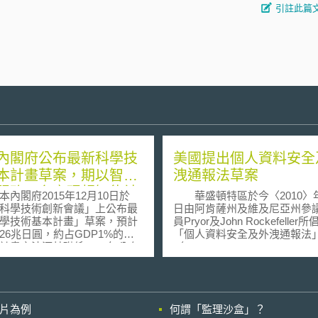
引註此篇
內閣府公布最新科學技
美國提出個人資料安全
本計畫草案，期以智慧
洩通報法草案
服務平台實現超智能社
閣府2015年12月10日於
華盛頓特區於今〈2010〉年
科學技術創新會議」上公布最
日由阿肯薩州及維及尼亞州參
學技術基本計畫」草案，預計
員Pryor及John Rockefeller
26兆日圓，約占GDP1%的資
「個人資料安全及外洩通報法
計畫之法源基礎係1995年公布
〈Data Security and Breach
學技術基本法》第9條第1項，
Notification Act of 2010〉
府自1996年開始制定以五年為
在於統一美國各州不同個資外
體、宏觀且跨部會之科技發展
法，並嘗試為消費者個人資料
目前最新之「第五期科學技術
及隱私設定全國性的標準。
影片為例
何謂「監理沙盒」？
畫」將於2016年開始施行。
Pryor法案曾於2007年提出，