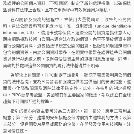
務處理的公開個人資料（下稱個資）制定了新的處理標準，以確保這
些資料在法律上合規，且在使用過程中有效保護用戶隱私。
在AI開發及服務的過程中，會使用大量從網路上收集的公開資
料，這些公開資料可能包含地址、唯一識別資訊（unique identifiable
information, UII）、信用卡號等個資。這些公開的個資是指任意人可
藉由網路抓取技術自公開來源合法存取的個資，內容不限於個資主體
自行公開的資料，還包括法律規定公開的個資、出版物和廣播媒體中
包含的個資等。由於公開資料眾多，在現實中很難在處理這些公開個
資以進行AI訓練之前，取得每個個資主體的單獨同意及授權，同時，
南韓對於處理這些公開個資的現行法律基礎並不明確。
為解決上述問題，PIPC制定了該指引，確認了蒐集及利用公開個
資的法律基礎，並為AI開發者和服務提供者提供適用的安全措施，進
而最小化隱私問題及消除法律不確定性。此外，在指引的制定過程
中，PIPC更參考歐盟、美國和其他主要國家的做法，期以建立在全球
趨勢下可國際互通的標準。
指引的核心內容主要可分為三大部分，第一部分：應用正當利益
概念；第二部分：建議的安全措施及保障個資主體權利的方法；及第
三部分：促進開發AI產品或服務的企業，在開發及使用AI技術時，注
意可信任性。