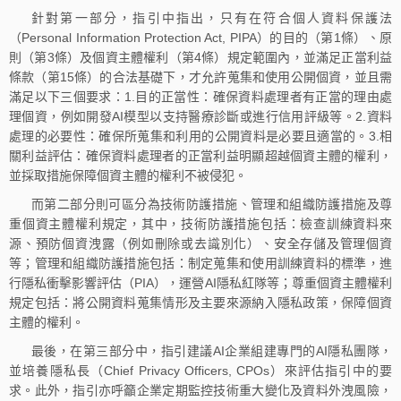
針對第一部分，指引中指出，只有在符合個人資料保護法
（Personal Information Protection Act, PIPA）的目的（第1條）、原
則（第3條）及個資主體權利（第4條）規定範圍內，並滿足正當利益
條款（第15條）的合法基礎下，才允許蒐集和使用公開個資，並且需
滿足以下三個要求：1.目的正當性：確保資料處理者有正當的理由處
理個資，例如開發AI模型以支持醫療診斷或進行信用評級等。2.資料
處理的必要性：確保所蒐集和利用的公開資料是必要且適當的。3.相
關利益評估：確保資料處理者的正當利益明顯超越個資主體的權利，
並採取措施保障個資主體的權利不被侵犯。
而第二部分則可區分為技術防護措施、管理和組織防護措施及尊
重個資主體權利規定，其中，技術防護措施包括：檢查訓練資料來
源、預防個資洩露（例如刪除或去識別化）、安全存儲及管理個資
等；管理和組織防護措施包括：制定蒐集和使用訓練資料的標準，進
行隱私衝擊影響評估（PIA），運營AI隱私紅隊等；尊重個資主體權利
規定包括：將公開資料蒐集情形及主要來源納入隱私政策，保障個資
主體的權利。
最後，在第三部分中，指引建議AI企業組建專門的AI隱私團隊，
並培養隱私長（Chief Privacy Officers, CPOs）來評估指引中的要
求。此外，指引亦呼籲企業定期監控技術重大變化及資料外洩風險，