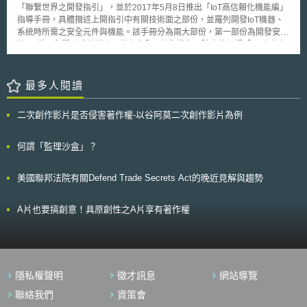
據德國稅務局的資料顯示，德國的跨境電子商務交易每年約有5億歐元的增
「聯繫世界之開發指引」，並於2017年5月8日推出「IoT高信賴化機能編」
值稅未能被徵收。因此，德國政府修正的稅法中，大幅增加了平台營運商之
指導手冊，具體描述上開指引中有關技術面之部份，並羅列開發IoT機器、
義務（第22f款UStG）及實際責任（第25e款UStG）。修正之稅法要求平台
系統時所需之安全元件與機能。該手冊分為兩大部份，第一部份為開發安全
營運商必須記錄下列事項，且若利用該平台之賣家未繳稅款，其平台營運商
的IoT機器和關聯系統所應具備之安全元件與機能，除定義何謂「IoT高信賴
則須為該賣家繳交必要的增值稅： 賣家的全名和地址； 企業賣家之德國稅
化機能」外，亦從維修、運用角度出發，整理開發者在設計階段須考慮之系
號及增值稅識別號碼；(個人賣家則為含有生日的身分證件) 上述稅務證明之
統元件，並依照開始、預防、檢查、回復、結束等五大項目進行分類。第二
有效日期； 每筆交易的發貨地址及收貨地址； 銷售時間及銷售額。 新
部份則列出五個在IoT領域進行系統連接之案例，如車輛和住宅IoT系統的連
最多人閱讀
修正稅法可大幅避免跨境電商逃漏稅收，同時也保護了德國境內的零售商。
接、住家內IoT機器之連接、產業用機器人與電力管理系統之連接等，並介
因為過去若國外電子商務賣家逃漏增值稅，則會與德國境內零售商所賣之貨
紹案例中可能產生的風險，以及對應該風險之機能。IPA/SEC希望上開指引
物產生約兩成價差(稅率為19%)，進而形成不公平競爭，而新法旨在消弭這
二次創作影片是否侵害著作權-以谷阿莫二次創作影片為例
能夠作為日後國際間制定IoT國際標準的參考資料。
樣不公平的情況。但這樣的方式對於平台營運商之責任及營運成本皆加重，
故新法對於電子商務平台方的影響，有待未來進一步觀察。
何謂「監理沙盒」？
美國聯邦法院有關Defend Trade Secrets Act的晚近見解與趨勢
A片也要搞創意！具原創性之A片享有著作權
隱私權聲明
徵才訊息
網站導覽
聯絡我們
資策會