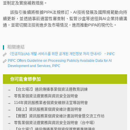
並制定及實施補救措施。
該指引後續將根據PIPA法規修訂、AI技術發展及國際規範動向持
續更新，並透過事前適當性審查制、監管沙盒等途徑與AI企業持續溝
通，並密切關注技術進步及市場情況，進而推動PIPA的現代化。
相關連結
〈인공지능(AI) 개발·서비스를 위한 공개된 개인정보 처리 안내서〉，PIPC
PIPC Offers Guideline on Processing Publicly Available Data for AI
Development and Services, PIPC
你可能會想參加
【台北場2】通訊傳播事業個資法遵教育訓練
零售業個資法遵實務與資訊安全說明會
114年資訊服務業者個資安維辦法宣導說明會
【線上】資訊服務業個資安維計畫說明會
【實體】資訊服務業個資安維計畫說明會暨交流工作坊
零售業個資法遵實務與資訊安全說明會（台中場）
【台北場1】通訊傳播事業個資保護實務專題講座