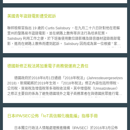
監視使用者電子郵件通訊，不屬違反監聽法之犯罪行為」的立場。 被
上訴人 Bradford C. Councilman 是從事珍貴與絕版書籍網路建擋列表服務
之 Interloc Inc. 的副總裁，該公司給與其顧客含有 "interloc.com" 網域名稱
美國青年盜錄電影遭受起訴
之電子郵件地址作為服務的一部份，並且提供如同電子郵件服務提供者之服
務行為，本案起因於 1998 年 Bradford 指示該公司雇員透過修改郵件接收
聯邦檢察官指出 19 歲的 Curtis Salisbury ，在九月二十六日針對他在密蘇
程序之方式，攔截並拷貝所有服務使用者與其競爭對手亞馬遜網路書店
里州的聖路易市盜錄電影，並在網路上散佈等非法行為坦承犯案。
(Amazon.com) 間的電子郵件通訊，亦即，所有來自 Amazon.com 的信件
Salisbury 利用工作之便，於下班後使用數位錄影機及錄音器材盜錄兩部電
到達伺服器時，由於程式的運作，該信件於寄至使用者信箱前會先行複製，
影，進而在網路上散佈而遭到起訴。 Salisbury 因而成為第一位根據 “ 家庭
由 Interloc 公司員工加以閱讀。 本上訴法院之判決，乃針對電子郵件的
娛樂及著作權法案 ” (Family Entertainment and Copyright Act) 而遭受起訴
傳送是否屬於監聽法中所謂的電子通訊 (electronic communication) 以及該
者。 家庭娛樂及著作權法案在 2005 年四月由國會通過，致力於遏止網
公司之行為是否構成「攔截」皆作成肯定之解釋，對於電子郵件使用者隱私
路上的著作權侵害行為。法案中規定，運用視聽器材於電影院中盜錄電影
權之保護有指標性的影響。
者，可以處＄ 250,000 罰金及三年以下有期徒刑，若進而在網路上傳播
德國新修正稅法將加重電子商務營運商之責任
者，則需承擔額外的罰則。 儘管這樣的結果使大多數電影製片業者歡
欣鼓舞。然而，如此嚴厲的刑罰具有爭議性，原因在於嚴厲的罰則是為暴力
德國政府於2018年8月1日通過「2018年稅法」(Jahressteuergesetzes
犯罪而設計，若應用於著作權相關議題時，實非一個明智的選擇。
2018)，新規範將於2019年生效。「2018年稅法」修正內容包括所得稅、
公司稅、貿易稅及增值稅等多項稅收法規。其中增值稅（Umsatzsteuer）
之修正主要目的係為了避免德國境外之電子商務業者在與德國民眾進行電子
商務交易時，未繳增值稅(Umsatzsteuerausfällen)之情況發生，為了確保相
關之稅收繳納，透過本次修法加強了電子商務平台營運商之管理義務，平台
營運商將有義務提供德國政府在其平台交易之賣家(包括企業與個人)相關資
訊並確保其支付相關稅負。 德國增值稅(英文為：Value Added Tax)適
日本IPA/SEC公佈「IoT高信賴化機能編」指導手冊
用對象為德國境內所發生的進口、商業及服務交易行為，從歐盟以外地區進
口到德國的貨物或向德國消費者提供跨境銷售皆需要繳納19%的增值稅。但
日本獨立行政法人情報處理推進機構（IPA/SEC）於2016年3月公佈