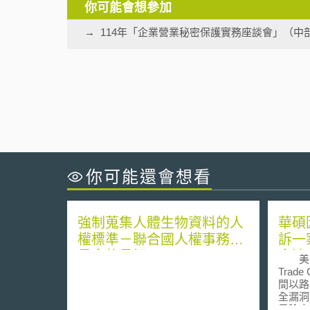
你可能會想參加
114年「企業營業秘密保護實務座談會」（中
你可能還會想看
強制蒐集人體生物資料的人
華碩
權標準－聯合國人權事務委
訴一
員會的見解
會達
美國聯
Trade
間以路
全漏洞
風險之