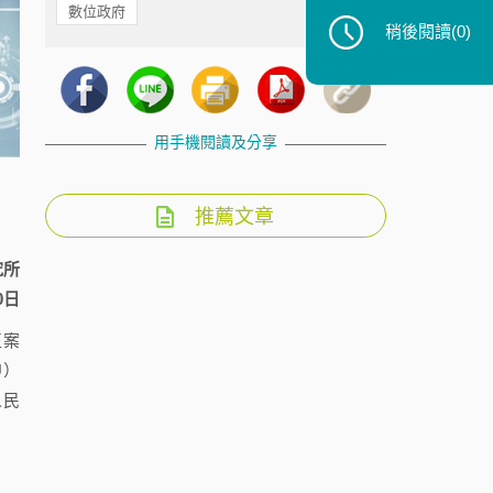
數位政府
稍後閱讀
(0)
用手機閱讀及分享
推薦文章
究所
0日
正案
EU）
人民