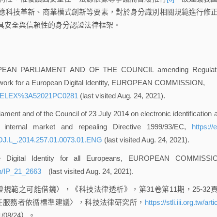
應科技革新、商業模式創新等要素，對於身分識別相關規範進行修
具安全與信賴性的身分認證法律框架。
EAN PARLIAMENT AND OF THE COUNCIL amending Regulati
work for a European Digital Identity, EUROPEAN COMMISSION,
uri=CELEX%3A52021PC0281
(last visited Aug. 24, 2021).
ent and of the Council of 23 July 2014 on electronic identification 
he internal market and repealing Directive 1999/93/EC,
https://e
AOJ.L_.2014.257.01.0073.01.ENG
(last visited Aug. 24, 2021).
 Digital Identity for all Europeans, EUROPEAN COMMISSI
en/IP_21_2663
(last visited Aug. 24, 2021).
規範之可能借鏡〉，《科技法律透析》，第31卷第11期，25-32
信任服務者依循標準建議〉，科技法律研究所，
https://stli.iii.org.tw/arti
08/24）。