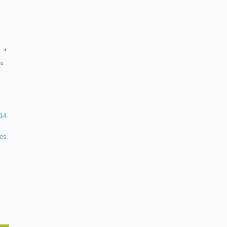
1，
。
14
ces