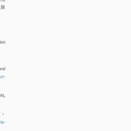
正與
on
and
ur-
ON,
頁，
cle-