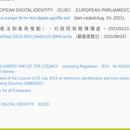
OPEAN DIGITAL IDENTITY （EUID）, EUROPEAN PARLIAMENT,
europe-fit-for-the-digital-age/file-eid
(last visited Aug. 24, 2021).
制後再推動〉，行政院新聞傳播處，2021/01/2
0e55a2-0102-4031-b6d3-a7c40f4cac6a
（最後瀏覽日：2021/08/24）
LIAMENT AND OF THE COUNCIL amending Regulation （EU） No 910/20
 Identity
d of the Council of 23 July 2014 on electronic identification and trust servi
ealing Directive 1999/93/EC
y for all Europeans
 DIGITAL IDENTITY （EUID）