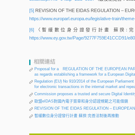
[5]
REVISION OF THE EIDAS REGULATION – EUR
https://www.europarl.europa.eu/legislative-train/theme-a-
[6]
〈暫緩數位身分證發行計畫 蘇揆:完善法
https://www.ey.gov.tw/Page/9277F759E41CCD91/e8
相關連結
Proposal for a REGULATION OF THE EUROPEAN PAR
as regards establishing a framework for a European Digital
Regulation (EU) No 910/2014 of the European Parliament an
for electronic transactions in the internal market and rep
Commission proposes a trusted and secure Digital Identit
歐盟eIDAS對國內電子簽章和身分認證規範之可能借鏡
REVISION OF THE EIDAS REGULATION – EUROPEAN
暫緩數位身分證發行計畫 蘇揆:完善法制後再推動