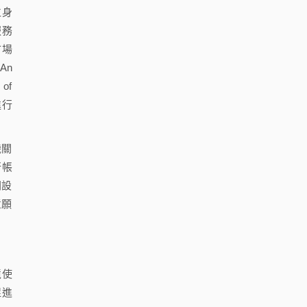
位身
服務
市場
An
 of
進行
機關
行帳
開設
意願
境使
促進