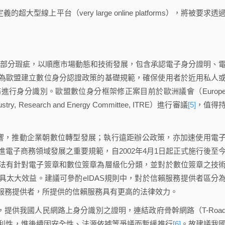
定義的超大型線上平台（very large online platforms），將被要求透
則部分瑕疵，以順應市場動態和技術發展，包含承認電子身分證明、
為歐盟建立數位身分認證政策的基礎規範，確保使用者於近用私人
行身分識別。歐盟數位身分框架修正案目前於歐洲議會（Europe
Research and Energy Committee, ITRE）進行審議
[5]
，值得
影響，推動企業朝數位轉型發展；執行遠距辦公政策，亦加速使用電
電子商務領域發展之重要規範，自2002年4月1日起正式施行後至
法有針對電子簽章和數位簽章為層級化分類，並對於數位簽章之技
太大效益。建議可參酌eIDAS規則中，對於信賴服務提供者區分
服務提供者，所提供的信賴服務具有更高的法律效力。
，提供我國人民網路上身分識別之證明，連結政府骨幹網路（T-Roa
利性，惟後續因安全性、法源依據等爭議而暫緩推行
[6]
。故建議我