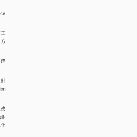
ce
效工
三方
並確
，針
on
竄改
f-
心化