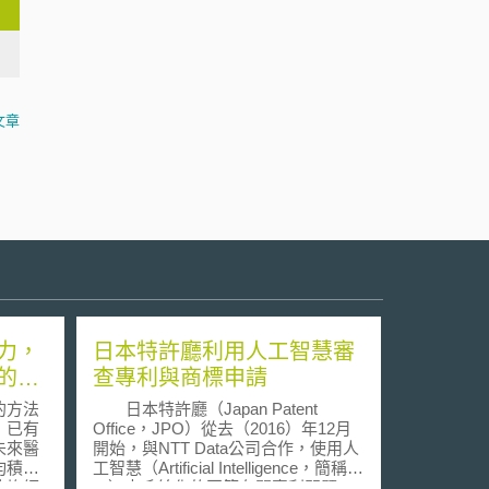
文章
力，
日本特許廳利用人工智慧審
的價
查專利與商標申請
的方法
日本特許廳（Japan Patent
，已有
Office，JPO）從去（2016）年12月
未來醫
開始，與NTT Data公司合作，使用人
均積極
工智慧（Artificial Intelligence，簡稱
此塊經
AI）來系統化的回答有關專利問題，