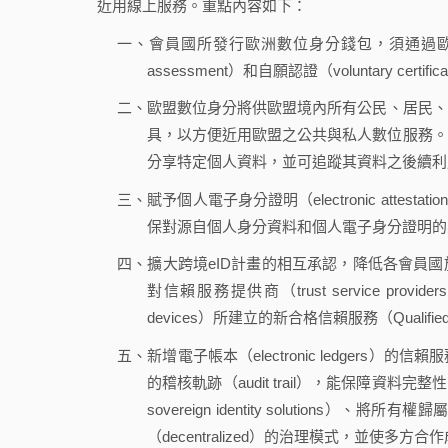
近用線上服務。重點內容如下：
一、會員國所發行歐洲數位身分錢包，須通過歐洲網路安
assessment）和自願認證（voluntary certific
二、歐盟數位身分將供歐盟境內所有公民、居民、
具，以方便近用歐盟之公共與私人數位服務。
分享特定個人資料，並可追蹤其資料之後續利
三、賦予個人電子身分證明（electronic attesta
保對源自個人身分資料和個人電子身分證明的
四、擴大跨境eID計畫的相互承認，降低各會員
對信賴服務提供商（trust service pro
devices）所建立的新合格信賴服務（Qualified T
五、新增電子帳本（electronic ledger
的稽核軌跡（audit trail），能保障資
sovereign identity soluti
（decentralized）的治理模式，並使多方