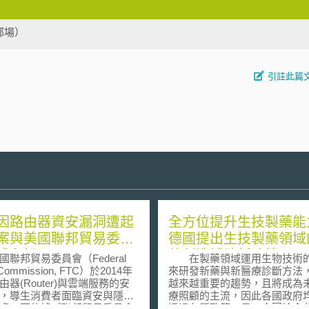
部場）
引註此篇
因路由器資安漏洞遭起
全方位提升生技製藥能
案與美國聯邦貿易委員
德國提出生技製藥領域
成和解
值創造補助新政策
邦貿易委員會（Federal
在製藥領域運用生物技術
 Commission, FTC）於2014年
來研發新藥與新醫療診斷方法
由器(Router)與雲端服務的安
越來越重要的趨勢，且將成為
，導生消費者面臨資安與隱私
療照顧的主流，因此各國政府
虞，而依據《聯邦貿易委員會
透過各種政策工具，企圖搶食