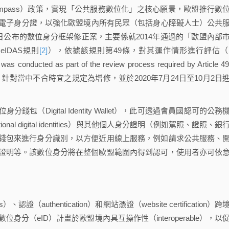
l Compass）政策，實現「公共服務數位化」之核心願景，歐盟推行數
使用電子身分證，以強化歐盟境內所有民眾（包括身心障礙人士）公共
21年6月3日公布的數位身分框架修正案，主要係就2014年通過的「歐盟內部
IDAS規則
[2]
），依據該規則第49條，對其運作情形進行評估（
n was conducted as part of the review process required by Article 49
市場發展，針對當中不合時宜之規定為增修，並於2020年7月24日至10月2日
igital Identity Wallet），此可透過會員國認可的公務
 digital identities）與其他個人身分證明（例如駕照、證照、銀
錢包來進行身分識別，以方便近用線上服務，例如請求公共服務、
證明等。該數位身分將在整個歐盟範圍內得到認可，使用者亦可依
（authentication）和網站憑證（website certification）跨
分（eID）計畫於歐盟境內具互操作性（interoperable），以