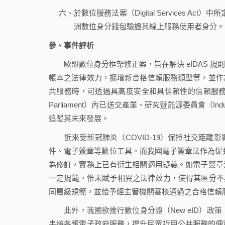
六、於數位服務法案（Digital Services Act）中所
洲數位身分錢包驗證其線上服務使用者身分。
參、事件評析
歐盟數位身分框架修正案，旨在解決 eIDAS 規
帳本之法律效力，擴增新合格信賴服務類型等，並作
共服務時，可透過具高度安全和具信賴性的信賴服務進
Parliament）內已送交產業、研究暨能源委員會（Industry, 
追蹤其未來發展。
近來受新冠肺炎（COVID-19）保持社交距離
件、電子簽章等數位工具。而我國電子簽章法作為促進
為修訂，實務上已有衍生相關適用疑義。如電子簽章
一定規範，惟未賦予相異之法律效力，使得其區分不具
同層級規範，並給予經主管機關審核通過之合格信賴
此外，我國欲推行數位身分證（New eID）政策
串接各類電子政府服務，提升民眾近用公共服務的便