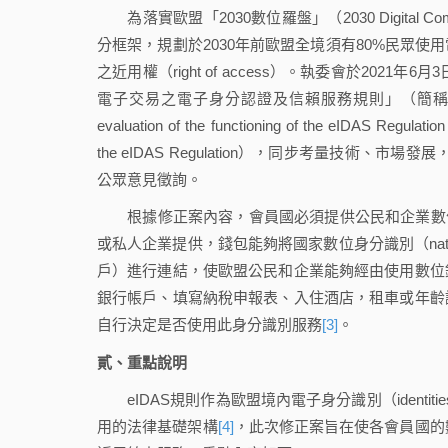
為落實歐盟「2030數位羅盤」（2030 Digita
分框架，規劃於2030年前歐盟全境須有80%民眾
之近用權（right of access）。執委會於20
電子交易之電子身分認證及信賴服務規則」（簡稱e
evaluation of the functioning of the eIDAS Regulatio
the eIDAS Regulation），同步考量技術、
公眾意見徵詢。
根據修正案內容，會員國必須提供公民和企業數位身分錢包（D
或私人企業提供，錢包能夠將國家數位身分識別（national
戶）進行連結，使歐盟公民和企業能夠經由使用數位
銀行帳戶、填寫納稅申報表、入住酒店，租車或年齡
自行決定是否使用此身分識別服務
[3]
。
貳、重點說明
eIDAS規則作為歐盟境內電子身分識別（identities）、認證
用的法律基礎架構
[4]
，此次修正案旨在使各會員國的數位身