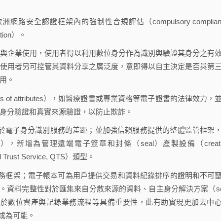
全認證框架內的強制性合規評估（compulsory complian
ation）。
與企業使用，使用者得以利用數位身分作為識別與驗證其身分之有
使用者另可控管其資料分享之廣泛度，意即得以自主決定是否與第
用。
tions of attributes），如醫療證書或專業資格等電子證書的法律效力，
身分驗證和真實來源驗證，以防止欺詐。
國於電子身分識別服務的差距；並加強信賴服務提供的整體監管框架
viders），新增為管理遠端電子簽章和封條（seal）產製設備（creati
rust Service, QTS）類型。
s）的信賴服務框架；電子帳本可為用戶提供交易和資料紀錄排序的證明和不可
料完整性。資料完整性對於匯集來自分散來源的資料、自主身分解決方案（sel
ons）、將所有權歸屬於數位資產與記錄業務流程等具備重要性，此有助實現更加去中
合作成為可能。