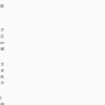
過歐
電子
或公
an
持續
子文
今未
術有
為不
d）
國相