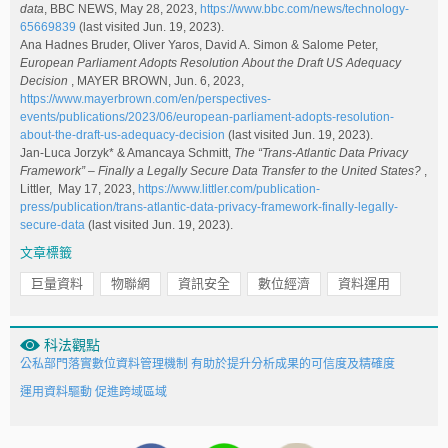
data
, BBC NEWS, May 28, 2023,
https://www.bbc.com/news/technology-
65669839
(last visited Jun. 19, 2023).
Ana Hadnes Bruder, Oliver Yaros, David A. Simon & Salome Peter,
European Parliament Adopts Resolution About the Draft US Adequacy
Decision
, MAYER BROWN, Jun. 6, 2023,
https://www.mayerbrown.com/en/perspectives-
events/publications/2023/06/european-parliament-adopts-resolution-
about-the-draft-us-adequacy-decision
(last visited Jun. 19, 2023).
Jan-Luca Jorzyk* & Amancaya Schmitt,
The “Trans-Atlantic Data Privacy
Framework” – Finally a Legally Secure Data Transfer to the United States?
,
Littler, May 17, 2023,
https://www.littler.com/publication-
press/publication/trans-atlantic-data-privacy-framework-finally-legally-
secure-data
(last visited Jun. 19, 2023).
文章標籤
巨量資料
物聯網
資訊安全
數位經濟
資料運用
科法觀點
公私部門落實數位資料管理機制 有助於提升分析成果的可信度及精確度
運用資料驅動 促進跨域區域