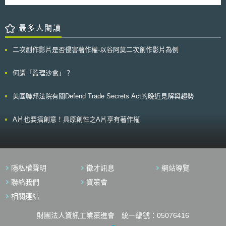
Technology Nurture Plan），選定12個國家戰略技術。本次發布之科技主
權藍圖，旨在為國家戰略技術提供中長期之支援政策，主要政策與預期效果
如下： 1. 支持國家戰略技術商業化：MSIT將在5年內投資30兆韓元（約
最多人閱讀
7200億台幣）於國家戰略技術之研發，並推出「顛覆性差距特殊上市程
序」（super-gap special listing procedure），為具顛覆性之新技術提供融
二次創作影片是否侵害著作權-以谷阿莫二次創作影片為例
資、租稅優惠等支援，加速其商業化。 2. 增強韌性：韓國將加強與戰略夥
伴之合作，觀察國際趨勢，定期更新國家戰略技術清單，以利其對國家戰略
技術保持良好的應變能力。另一方面，韓國希望保持半導體記憶體
何謂「監理沙盒」？
（semiconductor memory）、蓄電池與顯示器技術之領先，並積極發展人
工智慧半導體、尖端生物技術與量子技術等三大顛覆性領域，以期在國際上
美國聯邦法院有關Defend Trade Secrets Act的晚近見解與趨勢
建立韓國主導之戰略技術標準化體系。 3. 建立任務導向的研發體系：MSIT
將建立任務和目標績效管理體系，並搭建創新平台，鼓勵戰略技術之研發，
目標為創造15家以上的戰略技術獨角獸公司（unicorn start-up），以引領
A片也要搞創意！具原創性之A片享有著作權
韓國未來戰略技術之發展。
隱私權聲明
徵才訊息
網站導覽
聯絡我們
資策會
相關連結
財團法人資訊工業策進會 統一編號：05076416