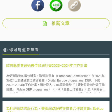
推薦文章
你可能還會想看
歐盟執委會通過數位歐洲計畫2023~2024年工作計畫
為促進歐洲的數位轉型，歐盟執委會（European Commission）在2023年
3月24日於通過數位歐洲計畫（Digital Europe programme, DEP）下的
2023~2024年工作計畫，預計投入12.84億歐元於「主要數位歐洲計畫工作
計畫」（Main DEP programme）（下稱「主要工作計畫」）及「網路安全
工作計畫」（Cybersecurity Work Programme），以延續之前投入之成
果，並加強歐盟對抗網路威脅的集體韌性。 實際上歐盟於2018年即提出第
一個數位歐洲計畫，並透過數位單一市場策略（Digital Single Market
strategy）嘗試建立符合數位特性的監管框架，藉以提高歐盟的國際競爭
為杜絕網路盜版行為，美國網路服務提供者合作建置Six Strikes