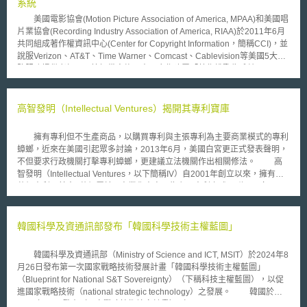
力，發展及加強歐洲的數位能力。數位歐洲計畫包括五個重點領域：超級電
系統
腦（Supercomputers）、人工智慧（Artificial intelligence, AI）、網路安全
美國電影協會(Motion Picture Association of America, MPAA)和美國唱
及信任（Cybersecurity and trust）、數位技能（Digital skills），以及確保
片業協會(Recording Industry Association of America, RIAA)於2011年6月
數位技術在經濟及社會中被廣泛使用。 前述所說的主要工作計畫，其投入
共同組成著作權資訊中心(Center for Copyright Information，簡稱CCI)，並
資金為9.095億歐元，重要工作有三。首先，藉由關注氣候和環境保護技
說服Verizon、AT&T、Time Warner、Comcast、Cablevision等美國5大網
術、數據資料、人工智慧、雲端、網路安全、先進數位技能及部署此些技術
路服務提供者加入，簽訂備忘錄，表示合作建置「著作權警告系統
之最佳方法，並加強歐盟的關鍵數位能力。第二，關注數位公共服務，強調
(Copyright Alert System，簡稱CAS)」，又謂「Six Strike系統」，該網站
具跨境互操作性（cross-border interoperability）的公部門解決方案（例如
可向有提供下載非法檔案服務之網站業者發出警告或給予處罰，預計於
歐洲數位身份）。此外，也將透過歐洲數位媒體觀測站（European Digital
2013年正式運作。 所謂「Six Strikes」，係指網路服務提供者發現有
高智發明（Intellectual Ventures）揭開其專利寶庫
Media Observatory, EDMO）打擊假訊息，並以InvestEU計畫下的策略數位
盜版行為時，會發出不同程度的6次警告。至於Six Strikes系統運作方式，
技術投資平台，重點支持中小及新創企業關注網路安全。 其次，網路安全
係由各網路服務提供者自行決定要採取可有效打擊網路盜版的方式。目前美
工作計畫的投入資金為3.75億歐元，由歐洲網路安全能力中心（European
擁有專利但不生產商品，以購買專利與主張專利為主要商業模式的專利
國5大網路服務提供者中，除Comcast及Cablevision以外，其它3個網路服
Cybersecurity Competence Centre）負責執行，將支援建立國家和跨境安
蟑螂，近來在美國引起眾多討論，2013年6月，美國白宮更正式發表聲明，
務提供者已公開Six Strikes警告措施內容。 基本上，第1、2次警告屬於
全操作中心的能力，以打造最先進的威脅檢測及網路事件分析生態系統。網
不但要求行政機關打擊專利蟑螂，更建議立法機關作出相關修法。 高
「通知(notice)」，僅利用電子郵件或電話通知使用者已侵害著作權；第3、
路安全工作計畫還將資助產業（特別是中小及新創企業）遵守網路安全法規
智發明（Intellectual Ventures，以下簡稱IV）自2001年創立以來，擁有約7
4次警告屬「承認(acknowledgement)」，即利用彈跳視窗(pop-up)告知使
要求的項目，特別是網路及資訊系統安全指令（Directive on Security of
萬個專利，其中4萬個屬於IV商業化專案，為主張專利之武器群。一向不承
用者侵害著作權情形已有3次以上等訊息，並且使用者應點選該告知侵權訊
Network and Information Systems, NIS2）或網路韌性法案（Cyber
認自己屬於專利蟑螂的IV，2013年12月公開表列出3萬3千個用以主張專利
息之彈跳視窗方可進入其欲瀏覽的網站，使用者若點選視窗則視為其承認本
Resilience Act）所要求的內容。 歐盟已在加強數位公共服務、數位技能及
侵權獲利之專利，包括無線技術、半導體技術、硬體、以及生物技術等高值
身侵權行為；第5、6次警告則屬「因應措施(mitigation)」，即其它3個網路
網路安全等方面投入許多資源，其中網路安全、資安威脅和打擊假消息等議
專利；至於其他未公開的專利，IV則稱受限於第三方的保密義務無法公開。
韓國科學及資通訊部發布「韓國科學技術主權藍圖」
服務提供者會讓使用者感受到上網速度變慢，或是直到使用者上完著作權教
題因其不受地區限制而更受到注目，未來仍待持續關注此些議題之發展。
IV宣稱此舉目的在於提供潛在專利被授權人或買受人一個購物清單；然
育課程前，不讓其進入常瀏覽的網站等措施，而使用者亦可對網路服務提供
而更為可能的，是面對同年11月底甫通過眾議院投票之創新法案帶來的壓
者採取的措施提出異議。 但仍有論者對此提出不同看法，諸如若使用
韓國科學及資通訊部（Ministry of Science and ICT, MSIT）於2024年8
力，所釋出之善意表示退讓。 前述公開清單目前在IV官網上公開提供下
者利用虛擬私人網路(VPN)或非BitTorrent之檔案共享形式，分享檔案，即可
月26日發布第一次國家戰略技術發展計畫「韓國科學技術主權藍圖」
載與搜尋，對於企業或事務所，將來受到不知名公司控告專利侵權時，可以
迴避Six Strikes系統，或有論者認為侵權與否應由法院判斷，而非由網路服
（Blueprint for National S&T Sovereignty）（下稱科技主權藍圖），以促
檢視這份清單，瞭解該案是否為IV所主導，但實際在訴訟策略上該如何運用
提供者逕行判斷等質疑，此一系統後續發展有待進一步關注。
進國家戰略技術（national strategic technology）之發展。 韓國於
學界與實務界尚未有明確的作法，值得繼續觀察。
2022年10月發表〈國家戰略技術培育計畫〉（National Strategic