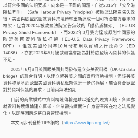
以符合多國的法規要求，向來是一困難的問題。自從2015年「安全港
隱私準則」（Safe Harbour Privacy Principles）被歐盟法院宣告失效
後，美國與歐盟試圖就資料跨境傳輸重新達成一個可符合雙方要求的
框架，包含2020年被歐盟法院宣告無效的「隱私盾框架」（EU-US
Privacy Shield Framework），而2022年3月雙方達成原則性同意的
歐盟美國資料隱私框架（EU-U.S. Data Privacy Framework,
DPF），惟就美國於同年10月發布用以實施之行政命令（EO
14086），亦於2023年5月被歐洲議會認為對於歐盟境內資料的保護
不足。
2023年6月8日英國跟美國共同發布建立英美資料橋（UK-US data
bridge）的聯合聲明，以建立起英美之間的資料流動機制，但該英美
資料橋是基於歐盟美國資料隱私框架做進一步的擴展，能否符合歐盟
對於資料保護的要求，目前尚無法預期。
目前的商業模式中資料跨境傳輸是難以避免的現實困境，各國亦
就資料跨境傳輸建立框架，企業需持續關注自身營業所在地之法規變
化，以即時因應調整自身管理機制。
本文同步刊登於TIPS網站（
https://www.tips.org.tw/
）